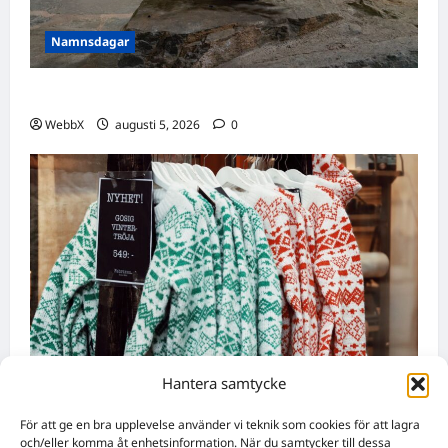
Namnsdagar
Idag gratulerar vi Ulrik och Alrik!
WebbX
augusti 5, 2026
0
Hantera samtycke
Nyheter
För att ge en bra upplevelse använder vi teknik som cookies för att lagra
Födda den 4 augusti: Astrologiska insikter
och/eller komma åt enhetsinformation. När du samtycker till dessa