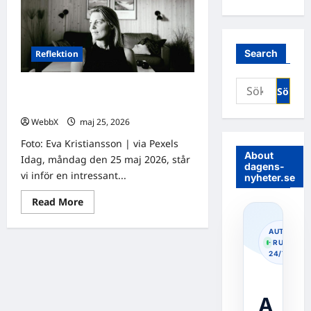
Search
Reflektion
Sök
Dagens tanke: Att avstå från Black
efter:
Week
WebbX
maj 25, 2026
0
Foto: Eva Kristiansson | via Pexels
About
Idag, måndag den 25 maj 2026, står
dagens-
vi inför en intressant...
nyheter.se
Read
Read More
more
about
Dagens
AUTOPOS
tanke:
· RUNNIN
Att
24/7
avstå
från
Black
Week
A