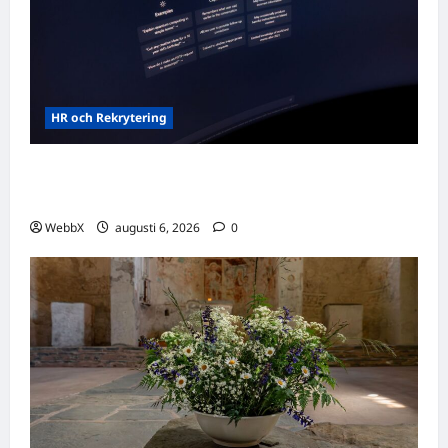
HR och Rekrytering
Vilka AI-lösningar finns det för HR- och
rekryteringsbranschen?
WebbX
augusti 6, 2026
0