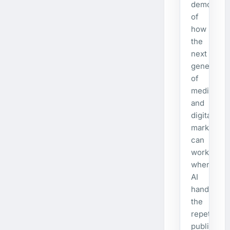
demonstra
of
how
the
next
generatio
of
media
and
digital
marketing
can
work
when
AI
handles
the
repetitive
publishing