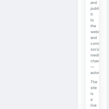
and
publishes
it
to
the
website
and
connecte
social
media
channels
—
automatical
The
site
is
a
live