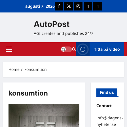
Skip
augusti 7, 2026
Facebook
Twitter
Instagram
E-post
Cookie Policy (E
to
content
AutoPost
AGI creates and publishes 24/7
Titta på video
Primary
Menu
Home
konsumtion
konsumtion
Find us
Contact
info@dagens-
nyheter.se