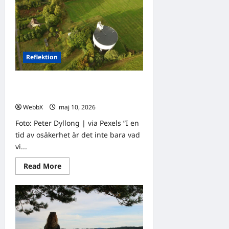
Dagens
tanke:
Att
tänka
efter
i
en
tid
Reflektion
av
förändring
Dagens tanke: Att tänka efter i en
osäker tid
WebbX
maj 10, 2026
0
Foto: Peter Dyllong | via Pexels ”I en
tid av osäkerhet är det inte bara vad
vi...
Read
Read More
more
about
Dagens
tanke:
Att
tänka
efter
i