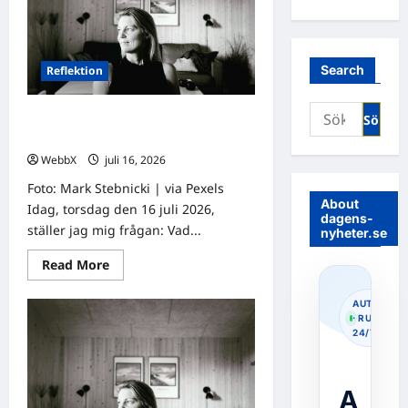
Search
Reflektion
Sök
Dagens tanke: Insikter från livets
efter:
skola
WebbX
juli 16, 2026
0
Foto: Mark Stebnicki | via Pexels
About
Idag, torsdag den 16 juli 2026,
dagens-
ställer jag mig frågan: Vad...
nyheter.se
Read
Read More
more
about
Dagens
AUTOPOS
tanke:
· RUNNIN
Insikter
24/7
från
livets
skola
A