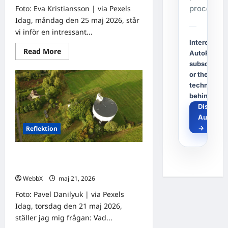
process.
Foto: Eva Kristiansson | via Pexels
Idag, måndag den 25 maj 2026, står
vi inför en intressant...
Interested i
Read
Read More
AutoPost, a
more
subscriptio
about
Dagens
or the
tanke:
technology
Att
avstå
behind it?
från
Discover
Black
Week
AutoPos
→
Reflektion
Dagens tanke: Att ifrågasätta det
självklara
WebbX
maj 21, 2026
0
Foto: Pavel Danilyuk | via Pexels
Idag, torsdag den 21 maj 2026,
ställer jag mig frågan: Vad...