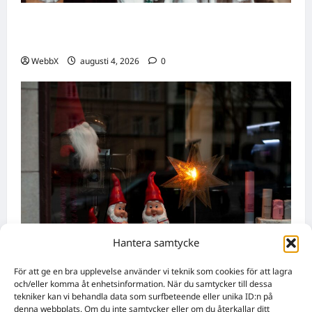
Födda den 4 augusti: Astrologiska insikter
från fyra traditioner
WebbX
augusti 4, 2026
0
Hantera samtycke
Nyheter
För att ge en bra upplevelse använder vi teknik som cookies för att lagra
Världens stora evenemang som händer
och/eller komma åt enhetsinformation. När du samtycker till dessa
tekniker kan vi behandla data som surfbeteende eller unika ID:n på
denna vecka: 3–9 augusti 2026
denna webbplats. Om du inte samtycker eller om du återkallar ditt