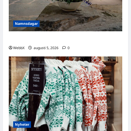
Namnsdagar
Idag gratulerar vi Ulrik och Alrik!
WebbX
augusti 5, 2026
0
Nyheter