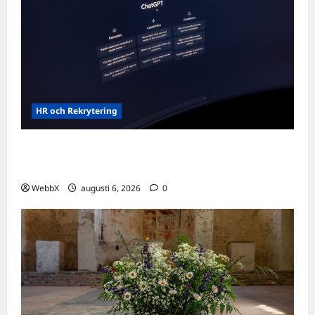
HR och Rekrytering
Vilka AI-lösningar finns det för HR- och
rekryteringsbranschen?
WebbX
augusti 6, 2026
0