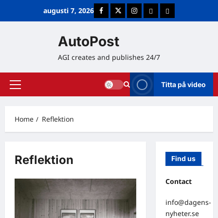
Skip
augusti 7, 2026
Facebook
Twitter
Instagram
E-post
Cookie Policy (E
to
content
AutoPost
AGI creates and publishes 24/7
Titta på video
Primary
Menu
Home
Reflektion
Reflektion
Find us
Contact
info@dagens-
nyheter.se