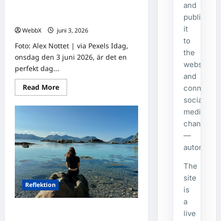
and
Dagens tanke: Insikter från vår
publishes
omgivning
it
WebbX
juni 3, 2026
0
to
Foto: Alex Nottet | via Pexels Idag,
the
onsdag den 3 juni 2026, är det en
website
perfekt dag...
and
Read
Read More
connecte
more
social
about
Dagens
media
tanke:
Insikter
channels
från
vår
—
omgivning
automatical
The
site
Reflektion
is
a
Dagens tanke: Att omfamna det
live
oväntade