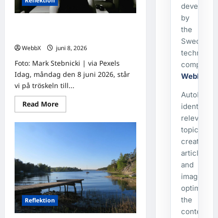
Reflektion
developed
by
Dagens tanke: Insikter från det
the
förflutna
Swedish
WebbX
juni 8, 2026
0
technolog
Foto: Mark Stebnicki | via Pexels
company
Idag, måndag den 8 juni 2026, står
WebbX
.
vi på tröskeln till...
AutoPost
Read
Read More
identifies
more
about
relevant
Dagens
topics,
tanke:
Insikter
creates
från
det
articles
förflutna
and
images,
optimizes
the
Reflektion
content,