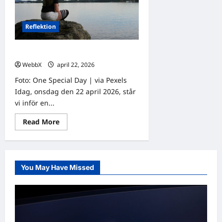
en
osäker
tid
Reflektion
Dagens tanke: Att tänka efter före
WebbX
april 22, 2026
0
Foto: One Special Day | via Pexels
Idag, onsdag den 22 april 2026, står
vi inför en...
Read
Read More
more
about
Dagens
tanke:
Att
tänka
You May Have Missed
efter
före