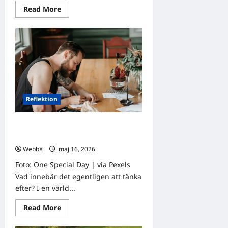
Read
Read More
more
about
Dagens
tanke:
Att
ifrågasätta
det
självklara
Reflektion
Dagens tanke: Att tänka efter i en tid
av förändring
WebbX
maj 16, 2026
0
Foto: One Special Day | via Pexels
Vad innebär det egentligen att tänka
efter? I en värld...
Read
Read More
more
about