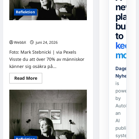
news
Reflektion
platf
built
Dagens tanke: Att tänka på
to
framtiden i nuet
WebbX
juni 24, 2026
0
keep
Foto: Mark Stebnicki | via Pexels
movin
Visste du att över 70% av människor
känner sig osäkra på...
Dagens-
Nyheter.s
Read
Read More
more
is
about
powered
Dagens
tanke:
by
Att
tänka
AutoPost,
på
framtiden
an
i
AI
nuet
publishing
system