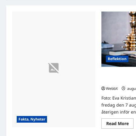
Reflektion
Dagens tanke: A
varit
WebbX
augus
Foto: Eva Kristia
fredag den 7 augu
återigen inför en.
Fakta, Nyheter
Re
Read More
mo
abo
Visste du att…? Fascinerande fakta att
Da