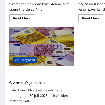
”Framtiden är redan här – den är bara
någonsin funder
ojämnt fördelad.” –...
vanor påverkar di
Read
Re
Read More
Read More
more
mo
about
abo
Vad
Liv
har
so
hänt
för
med
dit
AI?
sex
Senaste
på
nyheterna
30
inom
dag
AI
Utrikesnyheter
Världens nyheter: Senaste
utrikesnyheterna den 30 juli 2026
WebbX
juli 30, 2026
0
Foto: Efrem Efre | via Pexels Det är
torsdag den 30 juli 2026, och världen
fortsätter att...