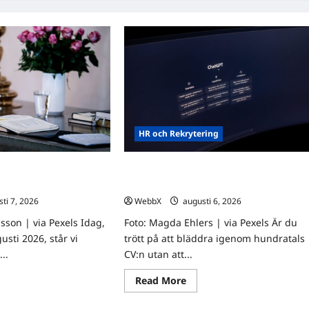
HR och Rekrytering
tt omfamna det som
Vilka AI-lösningar finns det för HR- oc
rekryteringsbranschen?
ti 7, 2026
0
WebbX
augusti 6, 2026
0
nsson | via Pexels Idag,
Foto: Magda Ehlers | via Pexels Är du
sti 2026, står vi
trött på att bläddra igenom hundratals
..
CV:n utan att...
ad
Read
Read More
re
more
ut
about
gens
Vilka