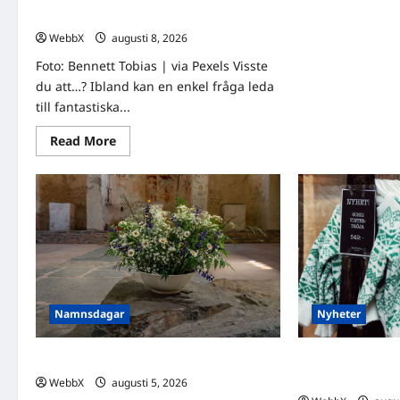
tan
dela!
Att
om
WebbX
augusti 8, 2026
0
det
so
Foto: Bennett Tobias | via Pexels Visste
var
du att…? Ibland kan en enkel fråga leda
till fantastiska...
Read
Read More
more
about
Visste
du
att…?
Fascinerande
fakta
att
dela!
Namnsdagar
Nyheter
Idag gratulerar vi Ulrik och Alrik!
Födda den 4 aug
insikter från fyr
WebbX
augusti 5, 2026
0