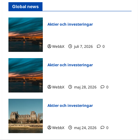
Global news
Aktier och investeringar
Vilka aktier ökar mest just nu? Här är de
bästa köpen för juli 2026!
WebbX
juli 7, 2026
0
Aktier och investeringar
Vilka aktier ökar mest just nu? Här är de
hetaste köpen!
WebbX
maj 28, 2026
0
Aktier och investeringar
Aktier att köpa idag – hur tänker
proffsen när de väljer bolag?
WebbX
maj 24, 2026
0