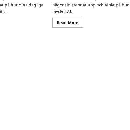
at på hur dina dagliga
någonsin stannat upp och tänkt på hur
tt...
mycket AI...
ad
Read
Read More
re
more
ut
about
sstilsvanor
AI
m
i
bättrar
vardagen:
t
Så
liv
används
tekniken
redan
ar
utan
att
du
märker
det