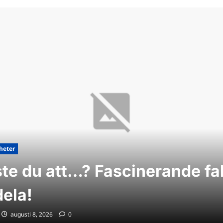
heter
ste du att…? Fascinerande fa
dela!
augusti 8, 2026
0