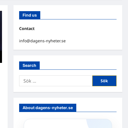
Find us
Contact
info@dagens-nyheter.se
Search
h
Sök
efter:
About dagens-nyheter.se