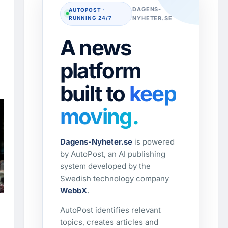
DAGENS-
AUTOPOST ·
RUNNING 24/7
NYHETER.SE
A news
platform
built to
keep
moving.
Dagens-Nyheter.se
is powered
by AutoPost, an AI publishing
system developed by the
Swedish technology company
WebbX
.
r
AutoPost identifies relevant
topics, creates articles and