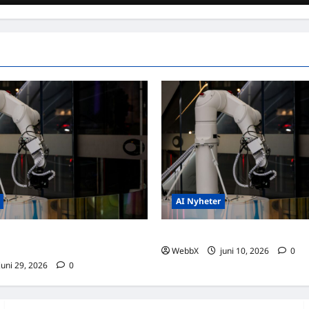
AI Nyheter
eter om AI: Utmaningar och
Senaste nyheter om AI: Vad hän
i dagens samhälle
WebbX
juni 10, 2026
0
juni 29, 2026
0