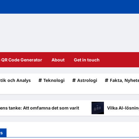
e QR Code Generator
About
Get in touch
stik och Analys
Teknologi
Astrologi
Fakta, Nyhet
e: Att omfamna det som varit
Vilka AI-lösningar fin
ws