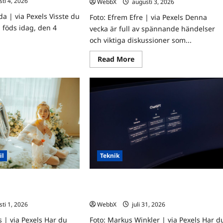
ti 4, 2026
0
WebbX
augusti 3, 2026
0
a | via Pexels Visste du
Foto: Efrem Efre | via Pexels Denna
 föds idag, den 4
vecka är full av spännande händelser
och viktiga diskussioner som...
ad
Read
Read More
re
more
ut
about
dda
Världens
n
stora
evenemang
usti:
som
rologiska
händer
ikter
denna
n
vecka:
a
3–
ditioner
9
augusti
2026
il
Teknik
m förbättrar ditt sexliv
AI i vardagen: Så används tekniken
redan utan att du märker det
ti 1, 2026
0
WebbX
juli 31, 2026
0
s | via Pexels Har du
Foto: Markus Winkler | via Pexels Har d