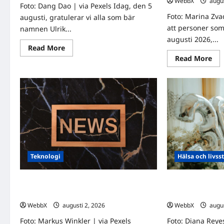
WebbX
augus
Foto: Dang Dao | via Pexels Idag, den 5
Foto: Marina Zvad
augusti, gratulerar vi alla som bär
att personer som
namnen Ulrik...
augusti 2026,...
Read
Read More
more
Re
Read More
about
mo
Idag
abo
gratulerar
Fö
vi
de
Ulrik
4
och
aug
Alrik!
Ast
ins
frå
fyr
tra
Teknologi
Hälsa och livsst
Vad har hänt med AI? Senaste
Livsstilsvanor so
nyheterna inom AI
på 30 dagar
WebbX
augusti 2, 2026
0
WebbX
augus
Foto: Markus Winkler | via Pexels
Foto: Diana Reye