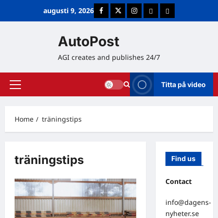
Skip
augusti 9, 2026
Facebook
Twitter
Instagram
E-post
Cookie Policy (E
to
content
AutoPost
AGI creates and publishes 24/7
Titta på video
Primary
Menu
Home
träningstips
träningstips
Find us
Contact
info@dagens-
nyheter.se