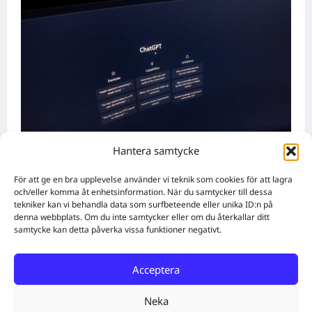
Hantera samtycke
HR och Rekrytering
För att ge en bra upplevelse använder vi teknik som cookies för att lagra
Vilka AI-lösningar finns det för HR- och
och/eller komma åt enhetsinformation. När du samtycker till dessa
tekniker kan vi behandla data som surfbeteende eller unika ID:n på
rekryteringsbranschen?
denna webbplats. Om du inte samtycker eller om du återkallar ditt
WebbX
augusti 6, 2026
0
samtycke kan detta påverka vissa funktioner negativt.
Acceptera
Home
Solutions
Subscribe
Create Content
Free QR Code Generator
About
Get in touch
Neka