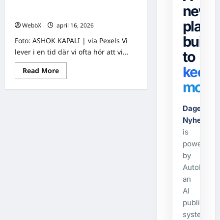
kalorier?
för att bränna kalorier? En guide för
news
En
nybörjare
guide
platf
för
WebbX
april 16, 2026
0
nybörjare
built
Foto: ASHOK KAPALI | via Pexels Vi
lever i en tid där vi ofta hör att vi...
to
keep
Read
Read More
more
movin
about
Hur
mycket
vardagsrörelse
Dagens-
krävs
för
Nyheter.s
att
bränna
is
kalorier?
powered
En
guide
by
för
nybörjare
AutoPost,
an
AI
publishing
system