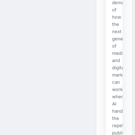
demonstra
of
how
the
next
generatio
of
media
and
digital
marketing
can
work
when
AI
handles
the
repetitive
publishing