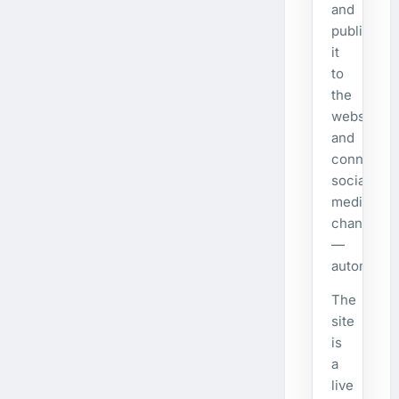
and
publishes
it
to
the
website
and
connecte
social
media
channels
—
automatical
The
site
is
a
live