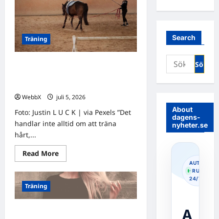
Search
Träning
Sök
Hur mycket vardagsrörelse krävs
efter:
för att bränna kalorier? En guide för
nybörjare
WebbX
juli 5, 2026
0
About
Foto: Justin L U C K | via Pexels ”Det
dagens-
handlar inte alltid om att träna
nyheter.se
hårt,...
Read
Read More
more
AUTOPOS
about
· RUNNIN
Hur
24/7
mycket
Träning
vardagsrörelse
krävs
för
att
A
Hur mycket vardagsrörelse krävs
bränna