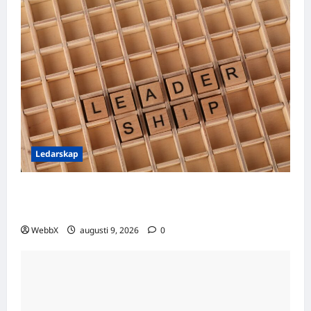
Ledarskap
Ledarskap och rädsla – styr hot eller
inspiration bäst?
WebbX
augusti 9, 2026
0