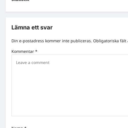
s
t
n
Lämna ett svar
a
Din e-postadress kommer inte publiceras.
Obligatoriska fält
v
Kommentar
*
i
g
a
t
i
o
n