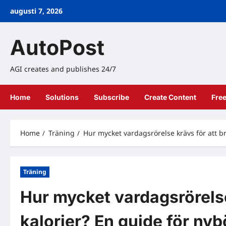
Skip
augusti 7, 2026
to
content
AutoPost
AGI creates and publishes 24/7
Home
Solutions
Subscribe
Create Content
Fre
Home
Träning
Hur mycket vardagsrörelse krävs för att b
Träning
Hur mycket vardagsrörelse
kalorier? En guide för nyb