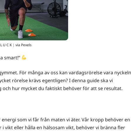
 L U C K
|
via Pexels
äna smart!”
 gymmet. För många av oss kan vardagsrörelse vara nyckel
mycket rörelse krävs egentligen? I denna guide ska vi
 och hur mycket du faktiskt behöver för att se resultat.
r energi som vi får från maten vi äter. Vår kropp behöver en
i vikt eller hålla en hälsosam vikt, behöver vi bränna fler