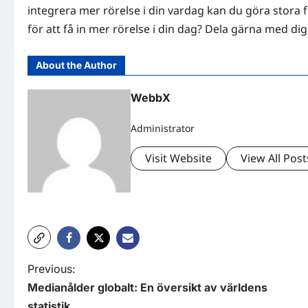
integrera mer rörelse i din vardag kan du göra stora f
för att få in mer rörelse i din dag? Dela gärna med d
About the Author
WebbX
Administrator
Visit Website
View All Post
P
Previous:
Medianålder globalt: En översikt av världens
o
statistik