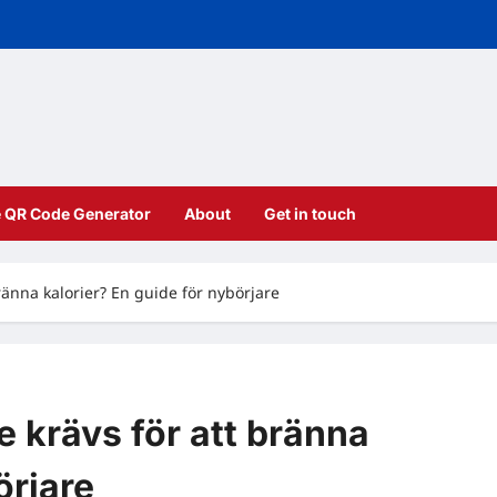
e QR Code Generator
About
Get in touch
ränna kalorier? En guide för nybörjare
 krävs för att bränna
örjare