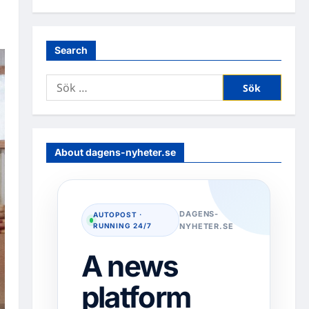
Search
Sök
efter:
About dagens-nyheter.se
DAGENS-
AUTOPOST ·
RUNNING 24/7
NYHETER.SE
A news
platform