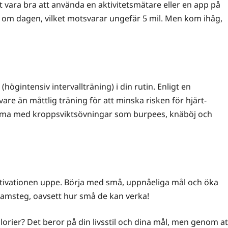
et vara bra att använda en aktivitetsmätare eller en app på
eg om dagen, vilket motsvarar ungefär 5 mil. Men kom ihåg,
(högintensiv intervallträning) i din rutin. Enligt en
are än måttlig träning för att minska risken för hjärt-
emma med kroppsviktsövningar som burpees, knäböj och
motivationen uppe. Börja med små, uppnåeliga mål och öka
 framsteg, oavsett hur små de kan verka!
lorier? Det beror på din livsstil och dina mål, men genom at