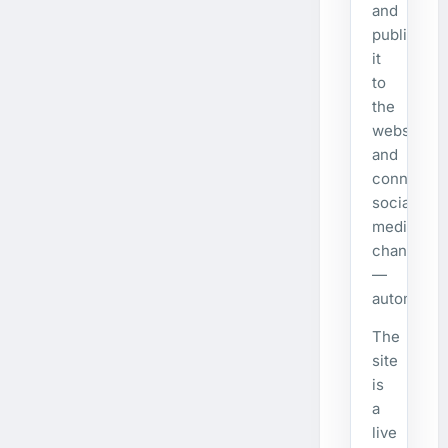
and
publishes
it
to
the
website
and
connecte
social
media
channels
—
automatical
The
site
is
a
live