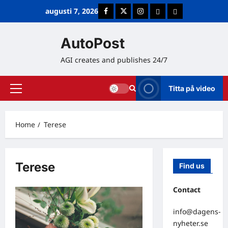
Skip
augusti 7, 2026
Facebook
Twitter
Instagram
E-post
Cookie Policy (E
to
content
AutoPost
AGI creates and publishes 24/7
Titta på video
Primary
Menu
Home
Terese
Terese
Find us
Contact
info@dagens-
nyheter.se