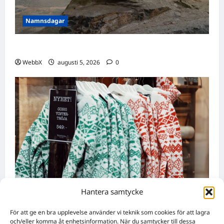
Namnsdagar
Idag gratulerar vi Ulrik och Alrik!
WebbX
augusti 5, 2026
0
Hantera samtycke
Nyheter
För att ge en bra upplevelse använder vi teknik som cookies för att lagra
Födda den 4 augusti: Astrologiska insikter
och/eller komma åt enhetsinformation. När du samtycker till dessa