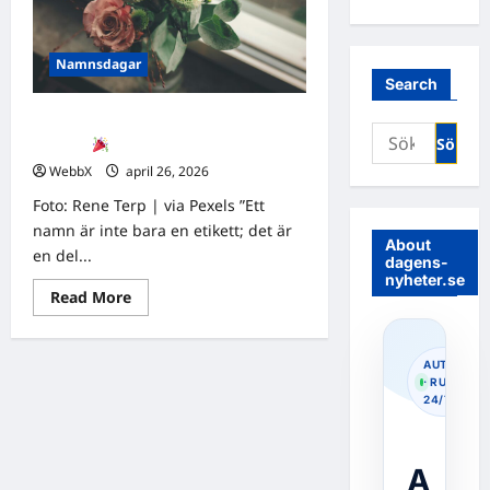
Namnsdagar
Search
Grattis på namnsdagen, Teresia och
Sök
Terese!
efter:
WebbX
april 26, 2026
0
Foto: Rene Terp | via Pexels ”Ett
namn är inte bara en etikett; det är
About
en del...
dagens-
nyheter.se
Read
Read More
more
about
Grattis
på
AUTOPOS
namnsdagen,
· RUNNIN
Teresia
24/7
och
Terese!
A