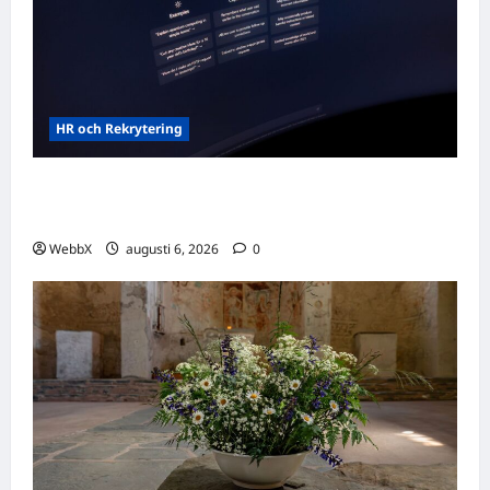
HR och Rekrytering
Vilka AI-lösningar finns det för HR- och
rekryteringsbranschen?
WebbX
augusti 6, 2026
0