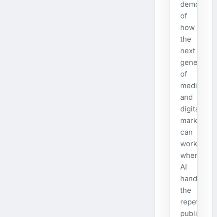
demonstra
of
how
the
next
generatio
of
media
and
digital
marketing
can
work
when
AI
handles
the
repetitive
publishing