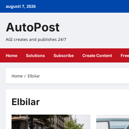
Skip
augusti 7, 2026
to
content
AutoPost
AGI creates and publishes 24/7
Home
Solutions
Subscribe
Create Content
Fre
Home
Elbilar
Elbilar