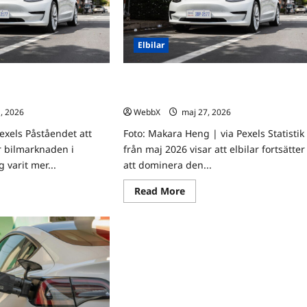
topp
förda
3
jämförda
Elbilar
ljande elbilar i Sverige
Månadens bäst säljande elbilar i Sverig
a
– topp 3 jämförda
1, 2026
0
WebbX
maj 27, 2026
0
Pexels Påståendet att
Foto: Makara Heng | via Pexels Statistik
er bilmarknaden i
från maj 2026 visar att elbilar fortsätter
g varit mer...
att dominera den...
ad
Read
Read More
re
more
ut
about
nadens
Månadens
t
bäst
jande
säljande
lar
elbilar
i
rige
Sverige
–
p
topp
3
förda
jämförda