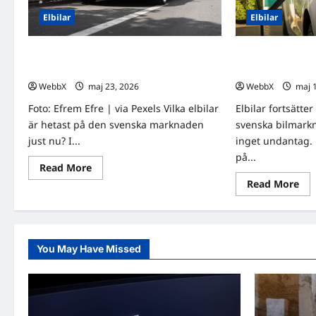
Elbilar
Elbilar
Månadens bäst säljande elbilar i Sverige
Månadens bäst sä
– topp 3 jämförda
– topp 3 jämförd
WebbX
maj 23, 2026
0
WebbX
maj 
Foto: Efrem Efre | via Pexels Vilka elbilar
Elbilar fortsätte
är hetast på den svenska marknaden
svenska bilmark
just nu? I...
inget undantag.
på...
Read
Read More
more
Re
Read More
about
mo
Månadens
abo
bäst
Må
säljande
bäs
elbilar
säl
i
elbi
Sverige
You May Have Missed
i
–
Sve
topp
–
3
top
jämförda
3
jäm