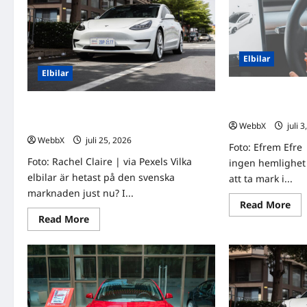
Elbilar
Elbilar
Månadens bäst sä
Månadens bäst säljande elbilar i Sverige
– topp 3 jämförd
– topp 3 jämförda
WebbX
juli 
WebbX
juli 25, 2026
0
Foto: Efrem Efre 
Foto: Rachel Claire | via Pexels Vilka
ingen hemlighet a
elbilar är hetast på den svenska
att ta mark i...
marknaden just nu? I...
Re
Read More
mo
Read
Read More
abo
more
Må
about
bäs
Månadens
säl
bäst
elbi
säljande
i
elbilar
Sve
i
–
Sverige
top
–