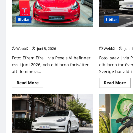
3
topp
jäm
3
jämförda
Elbilar
Elbilar
Månadens bäst säljande elbilar i Sverige
Månadens bäst sä
– topp 3 jämförda
– topp 3 jämförd
WebbX
juni 5, 2026
0
WebbX
juni 
Foto: Efrem Efre | via Pexels Vi befinner
Foto: saav | via 
oss i juni 2026, och elbilarna fortsätter
elbilarna tar öv
att dominera...
Sverige har aldri
Read
Re
Read More
Read More
more
mo
about
abo
Månadens
Må
bäst
bäs
säljande
säl
elbilar
elbi
i
i
Sverige
Sve
–
–
topp
top
3
3
jämförda
jäm