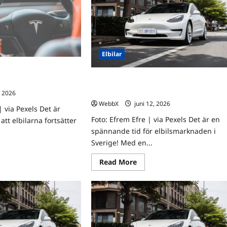
Elbilar
ljande elbilar i Sverige
Månadens bäst säljande elbilar i Sverig
a
– topp 3 jämförda
3, 2026
0
WebbX
juni 12, 2026
0
| via Pexels Det är
Foto: Efrem Efre | via Pexels Det är en
tt elbilarna fortsätter
spännande tid för elbilsmarknaden i
Sverige! Med en...
ad
re
Read
Read More
ut
more
nadens
about
t
Månadens
jande
bäst
lar
säljande
elbilar
rige
i
Sverige
p
–