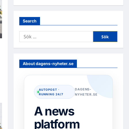
Search
Sök
efter:
e
About dagens-nyheter.se
DAGENS-
AUTOPOST ·
RUNNING 24/7
NYHETER.SE
A news
platform