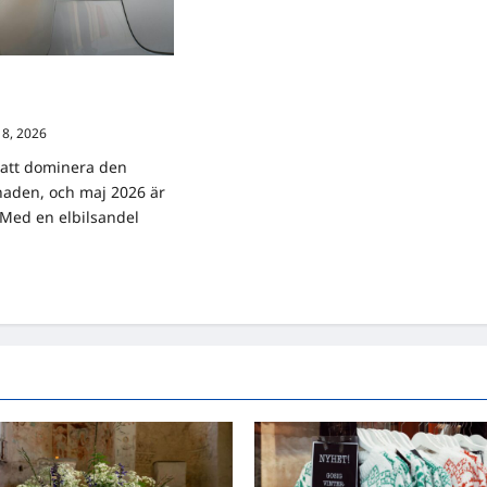
ljande elbilar i Sverige
a
18, 2026
0
r att dominera den
naden, och maj 2026 är
 Med en elbilsandel
ad
re
ut
nadens
t
jande
lar
rige
p
förda