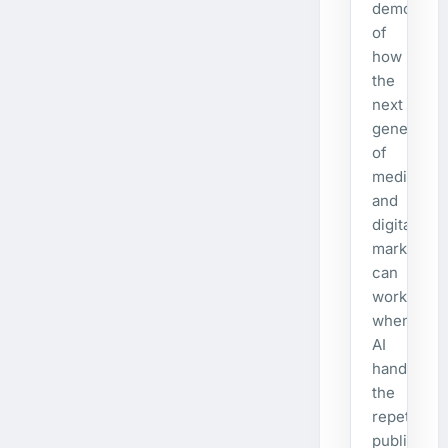
demonstra
of
how
the
next
generatio
of
media
and
digital
marketing
can
work
when
AI
handles
the
repetitive
publishing