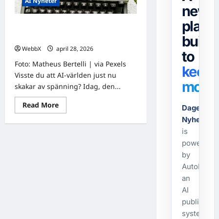
AI Nyheter
news
platf
Senaste nyheter om AI: Rättegång,
hot och företag i förändring
built
WebbX
april 28, 2026
0
to
Foto: Matheus Bertelli | via Pexels
keep
Visste du att AI-världen just nu
movin
skakar av spänning? Idag, den...
Read
Read More
Dagens-
more
about
Nyheter.s
Senaste
is
nyheter
om
powered
AI:
Rättegång,
by
hot
och
AutoPost,
företag
an
i
förändring
AI
publishing
system