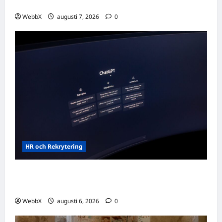
Dagens tanke: Att omfamna det som varit
WebbX
augusti 7, 2026
0
HR och Rekrytering
Vilka AI-lösningar finns det för HR- och
rekryteringsbranschen?
WebbX
augusti 6, 2026
0