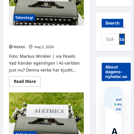
Teknologi
Search
Senaste nyheter om AI: Rättegång,
Sök
Oscarsregler och mer
efter:
WebbX
maj 2, 2026
0
Foto: Markus Winkler | via Pexels
Vad händer egentligen i AI-världen
About
just nu? Denna vecka har bjudit...
dagens-
nyheter.se
Read
Read More
more
about
Senaste
nyheter
AUTOPOS
om
· RUNNIN
AI:
24/7
Rättegång,
Oscarsregler
och
mer
A