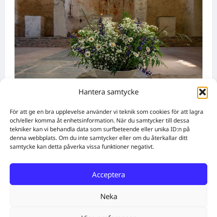
Hantera samtycke
Namnsdagar
För att ge en bra upplevelse använder vi teknik som cookies för att lagra
och/eller komma åt enhetsinformation. När du samtycker till dessa
tekniker kan vi behandla data som surfbeteende eller unika ID:n på
Idag gratulerar vi Ulrik och Alrik!
denna webbplats. Om du inte samtycker eller om du återkallar ditt
WebbX
augusti 5, 2026
0
samtycke kan detta påverka vissa funktioner negativt.
Acceptera
Home
Solutions
Subscribe
Create Content
Free QR Code Generator
About
Get in touch
Neka
Facebook
Twitter
Instagram
E-post
Cookie Policy (EU)