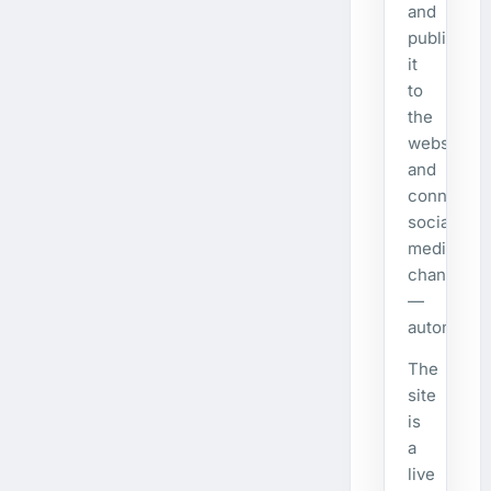
and
publishes
it
to
the
website
and
connecte
social
media
channels
—
automatical
The
site
is
a
live