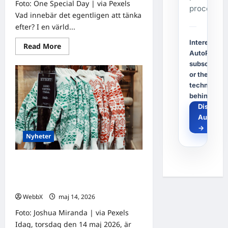
Foto: One Special Day | via Pexels
process.
Vad innebär det egentligen att tänka
efter? I en värld...
Interested i
Read
Read More
more
AutoPost, a
about
subscriptio
Dagens
tanke:
or the
Att
technology
tänka
efter
behind it?
i
Discover
en
tid
AutoPos
av
→
förändring
Nyheter
Världens stora evenemang som
händer idag och under den
kommande veckan
WebbX
maj 14, 2026
0
Foto: Joshua Miranda | via Pexels
Idag, torsdag den 14 maj 2026, är