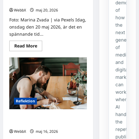
demonstra
kommande veckan
of
WebbX
maj 20, 2026
0
how
Foto: Marina Zvada | via Pexels Idag,
the
onsdag den 20 maj 2026, är det en
next
spännande tid...
generatio
Read
Read More
of
more
about
media
Världens
and
stora
evenemang
digital
som
händer
marketing
idag
can
och
under
work
den
kommande
when
Reflektion
veckan
AI
handles
Dagens tanke: Att tänka efter i en tid
the
av förändring
repetitive
WebbX
maj 16, 2026
0
publishing