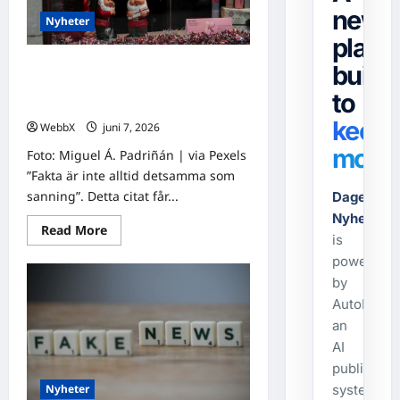
kommande
news
Nyheter
veckan
platf
built
Världens stora evenemang som
händer idag och under den
to
kommande veckan
keep
WebbX
juni 7, 2026
0
movin
Foto: Miguel Á. Padriñán | via Pexels
”Fakta är inte alltid detsamma som
sanning”. Detta citat får...
Dagens-
Nyheter.s
Read
Read More
is
more
about
powered
Världens
stora
by
evenemang
AutoPost,
som
händer
an
idag
och
AI
under
den
publishing
kommande
Nyheter
system
veckan