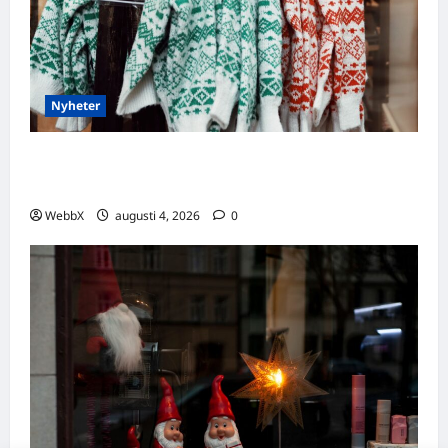
Nyheter
Födda den 4 augusti: Astrologiska insikter
från fyra traditioner
WebbX
augusti 4, 2026
0