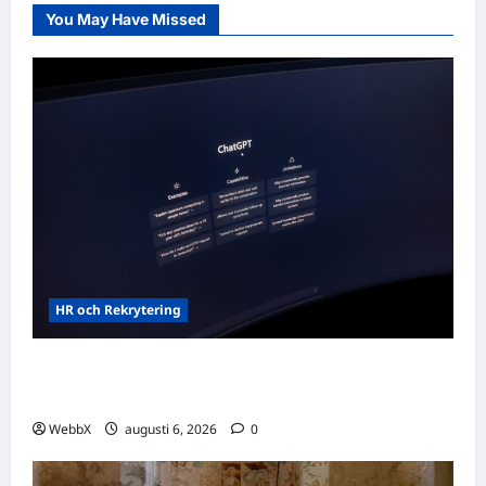
maj
2026
You May Have Missed
HR och Rekrytering
Vilka AI-lösningar finns det för HR- och
rekryteringsbranschen?
WebbX
augusti 6, 2026
0