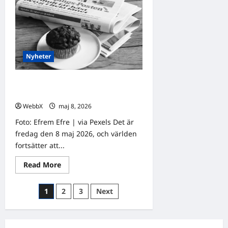
evenemang
som
händer
idag
och
under
den
kommande
Nyheter
veckan
Världens nyheter – Senaste
utrikesnyheterna 8 maj 2026
WebbX
maj 8, 2026
0
Foto: Efrem Efre | via Pexels Det är
fredag den 8 maj 2026, och världen
fortsätter att...
Read
Read More
more
about
Världens
Sidnumrering
1
2
3
Next
nyheter
–
för
Senaste
utrikesnyheterna
inlägg
8