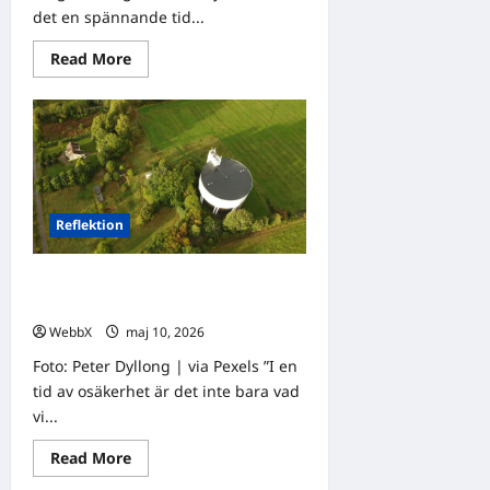
det en spännande tid...
Read
Read More
more
about
Världens
stora
evenemang
som
händer
idag
och
under
Reflektion
den
kommande
veckan
Dagens tanke: Att tänka efter i en
osäker tid
WebbX
maj 10, 2026
0
Foto: Peter Dyllong | via Pexels ”I en
tid av osäkerhet är det inte bara vad
vi...
Read
Read More
more
about