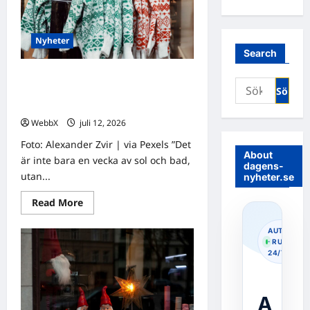
Nyheter
Search
Världens stora evenemang som
Sök
händer idag och under den
efter:
kommande veckan
WebbX
juli 12, 2026
0
Foto: Alexander Zvir | via Pexels ”Det
About
är inte bara en vecka av sol och bad,
dagens-
utan...
nyheter.se
Read
Read More
more
about
Världens
AUTOPOS
stora
· RUNNIN
evenemang
24/7
som
händer
idag
och
A
under
den