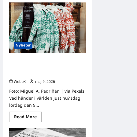
Dagens
tanke:
Att
tänka
efter
i
en
osäker
tid
Nyheter
Världens stora evenemang som
händer idag och under den
kommande veckan
WebbX
maj 9, 2026
0
Foto: Miguel Á. Padriñán | via Pexels
Vad händer i världen just nu? Idag,
lördag den 9...
Read
Read More
more
about
Världens
stora