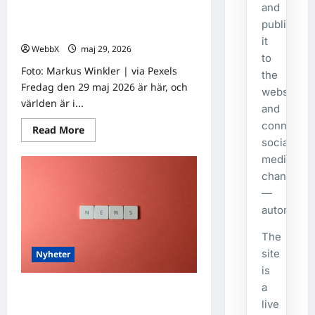
Världens stora evenemang som
and
händer idag och under den
publishes
kommande veckan
it
WebbX
maj 29, 2026
0
to
Foto: Markus Winkler | via Pexels
the
Fredag den 29 maj 2026 är här, och
website
världen är i...
and
connecte
Read
Read More
more
social
about
Världens
media
stora
channels
evenemang
som
—
händer
idag
automatical
och
under
The
den
kommande
site
Nyheter
veckan
is
a
Världens stora evenemang som
live
händer idag och under den