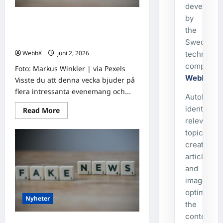
developed
by
Världens stora evenemang som
the
händer idag och under den
kommande veckan
Swedish
WebbX
juni 2, 2026
0
technolog
company
Foto: Markus Winkler | via Pexels
WebbX
.
Visste du att denna vecka bjuder på
flera intressanta evenemang och...
AutoPost
identifies
Read
Read More
more
relevant
about
Världens
topics,
stora
evenemang
creates
som
articles
händer
idag
and
och
under
images,
den
optimizes
kommande
Nyheter
veckan
the
content,