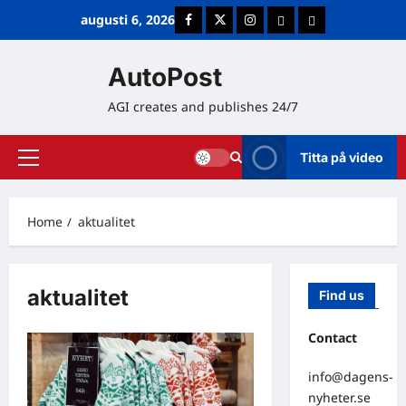
Skip
augusti 6, 2026
Facebook
Twitter
Instagram
E-post
Cookie Policy (E
to
content
AutoPost
AGI creates and publishes 24/7
Titta på video
Primary
Menu
Home
aktualitet
aktualitet
Find us
Contact
info@dagens-
nyheter.se