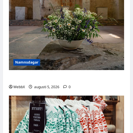
Namnsdagar
Idag gratulerar vi Ulrik och Alrik!
WebbX
augusti 5, 2026
0