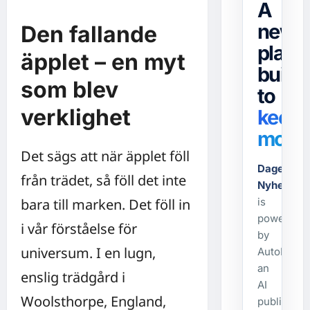
A
news
Den fallande
platf
äpplet – en myt
built
som blev
to
verklighet
keep
movin
Det sägs att när äpplet föll
Dagens-
från trädet, så föll det inte
Nyheter.s
bara till marken. Det föll in
is
powered
i vår förståelse för
by
universum. I en lugn,
AutoPost,
an
enslig trädgård i
AI
Woolsthorpe, England,
publishing