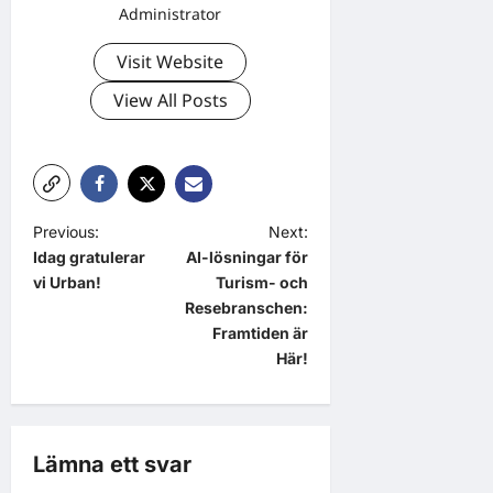
Administrator
Visit Website
View All Posts
P
Previous:
Next:
Idag gratulerar
AI-lösningar för
o
vi Urban!
Turism- och
s
Resebranschen:
t
Framtiden är
Här!
n
a
v
Lämna ett svar
i