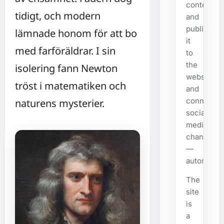
content,
tidigt, och modern
and
publishes
lämnade honom för att bo
it
med farföräldrar. I sin
to
the
isolering fann Newton
website
tröst i matematiken och
and
connecte
naturens mysterier.
social
media
channels
—
automatical
The
site
is
a