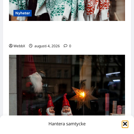
Nyheter
Födda den 4 augusti: Astrologiska insikter
från fyra traditioner
WebbX
augusti 4, 2026
0
Hantera samtycke
Nyheter