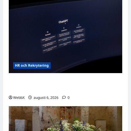
HR och Rekrytering
Vilka AI-lösningar finns det för HR- och
rekryteringsbranschen?
WebbX
augusti 6, 2026
0