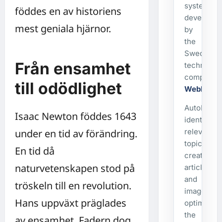
system
föddes en av historiens
developed
mest geniala hjärnor.
by
the
Swedish
Från ensamhet
technolog
company
till odödlighet
WebbX
.
AutoPost
Isaac Newton föddes 1643
identifies
under en tid av förändring.
relevant
topics,
En tid då
creates
naturvetenskapen stod på
articles
and
tröskeln till en revolution.
images,
Hans uppväxt präglades
optimizes
the
av ensamhet. Fadern dog