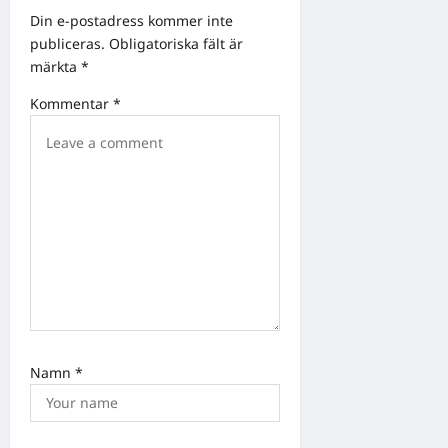
g
Din e-postadress kommer inte
a
publiceras.
Obligatoriska fält är
märkta
*
t
i
Kommentar
*
o
n
Namn
*