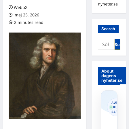
nyheter.se
WebbX
maj 25, 2026
2 minutes read
0 comments
Search
Sök
efter:
About
dagens-
nyheter.se
AUTOPOS
· RUNNIN
24/7