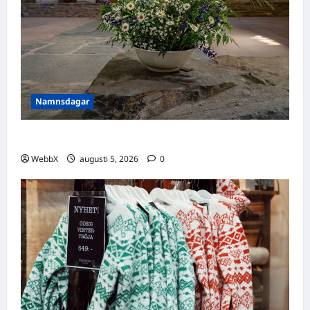
Namnsdagar
Idag gratulerar vi Ulrik och Alrik!
WebbX
augusti 5, 2026
0