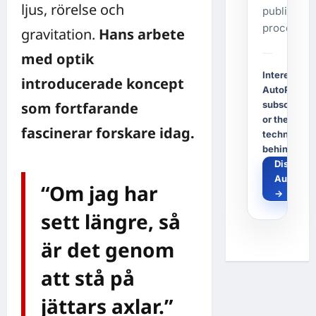
ljus, rörelse och
publishing
process.
gravitation.
Hans arbete
med optik
Interested i
introducerade koncept
AutoPost, a
subscriptio
som fortfarande
or the
fascinerar forskare idag.
technology
behind it?
Discover
AutoPos
“Om jag har
→
sett längre, så
är det genom
att stå på
jättars axlar.”