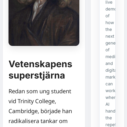
live
demonstra
of
how
the
next
generatio
of
media
Vetenskapens
and
digital
superstjärna
marketing
can
Redan som ung student
work
when
vid Trinity College,
AI
Cambridge, började han
handles
the
radikalisera tankar om
repetitive