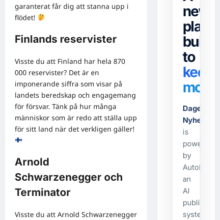
garanterat får dig att stanna upp i
news
flödet!
platf
built
Finlands reservister
to
Visste du att Finland har hela 870
keep
000 reservister? Det är en
movin
imponerande siffra som visar på
landets beredskap och engagemang
för försvar. Tänk på hur många
Dagens-
människor som är redo att ställa upp
Nyheter.s
för sitt land när det verkligen gäller!
is
powered
by
Arnold
AutoPost,
Schwarzenegger och
an
AI
Terminator
publishing
Visste du att Arnold Schwarzenegger
system