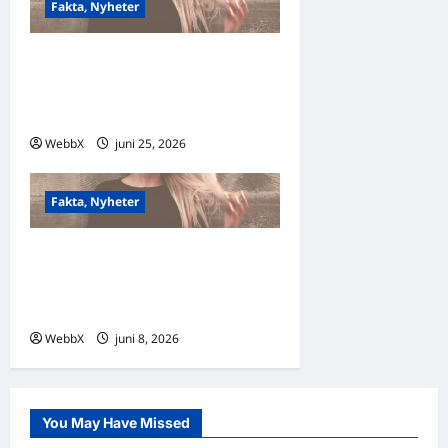
Fakta, Nyheter
Visste du att…?
Fascinerande fakta som får
dig att tänka!
WebbX
juni 25, 2026
0
Fakta, Nyheter
Visste du att…?
Fascinerande fakta för att få
dig att stanna i flödet!
WebbX
juni 8, 2026
0
You May Have Missed