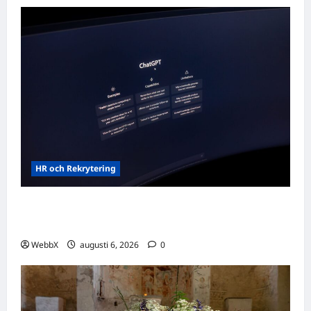
HR och Rekrytering
Vilka AI-lösningar finns det för HR- och
rekryteringsbranschen?
WebbX
augusti 6, 2026
0