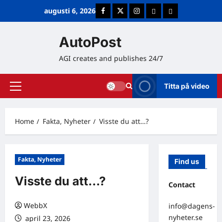
Skip
augusti 6, 2026
Facebook
Twitter
Instagram
E-post
Cookie Policy (E
to
content
AutoPost
AGI creates and publishes 24/7
Titta på video
Primary
Menu
Home
Fakta, Nyheter
Visste du att…?
Fakta, Nyheter
Find us
Visste du att…?
Contact
WebbX
info@dagens-
nyheter.se
april 23, 2026