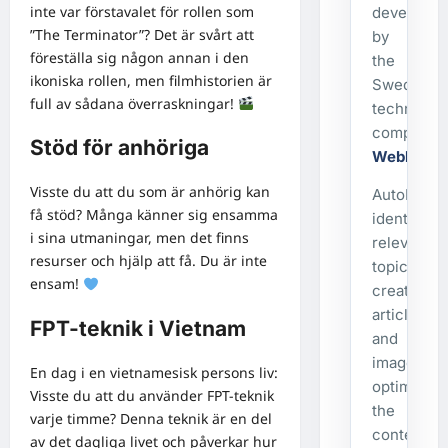
inte var förstavalet för rollen som
developed
”The Terminator”? Det är svårt att
by
föreställa sig någon annan i den
the
ikoniska rollen, men filmhistorien är
Swedish
full av sådana överraskningar!
technolog
company
Stöd för anhöriga
WebbX
.
Visste du att du som är anhörig kan
AutoPost
få stöd? Många känner sig ensamma
identifies
i sina utmaningar, men det finns
relevant
resurser och hjälp att få. Du är inte
topics,
ensam!
creates
articles
FPT-teknik i Vietnam
and
images,
En dag i en vietnamesisk persons liv:
optimizes
Visste du att du använder FPT-teknik
the
varje timme? Denna teknik är en del
content,
av det dagliga livet och påverkar hur