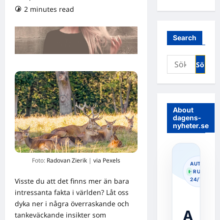
2 minutes read
0 comments
Search
Sök
efter:
About
dagens-
nyheter.se
Foto:
Radovan Zierik
|
via Pexels
AUTOPOS
· RUNNIN
Visste du att det finns mer än bara
24/7
intressanta fakta i världen? Låt oss
dyka ner i några överraskande och
A
tankeväckande insikter som