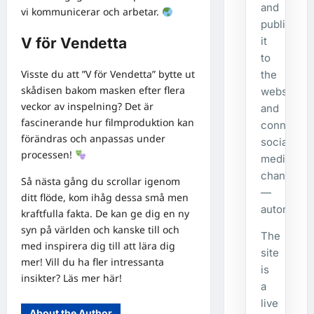
and
vi kommunicerar och arbetar.
publishes
V för Vendetta
it
to
Visste du att ”V för Vendetta” bytte ut
the
skådisen bakom masken efter flera
website
veckor av inspelning? Det är
and
fascinerande hur filmproduktion kan
connecte
förändras och anpassas under
social
processen!
media
channels
Så nästa gång du scrollar igenom
—
ditt flöde, kom ihåg dessa små men
automatical
kraftfulla fakta. De kan ge dig en ny
syn på världen och kanske till och
The
med inspirera dig till att lära dig
site
mer! Vill du ha fler intressanta
is
insikter?
Läs mer här!
a
live
About the Author