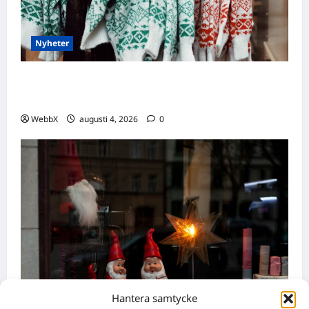
Nyheter
Födda den 4 augusti: Astrologiska insikter
från fyra traditioner
WebbX
augusti 4, 2026
0
Hantera samtycke
Nyheter