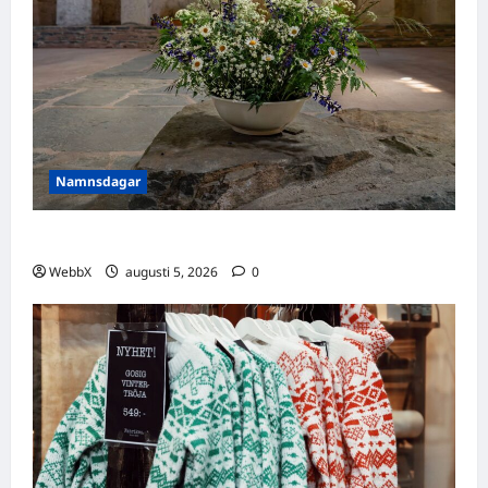
Namnsdagar
Idag gratulerar vi Ulrik och Alrik!
WebbX
augusti 5, 2026
0