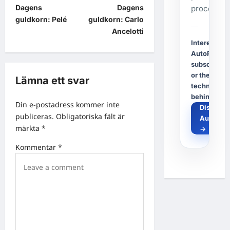
Dagens
Dagens
process.
o
guldkorn: Pelé
guldkorn: Carlo
s
Ancelotti
t
Interested i
AutoPost, a
n
subscriptio
a
or the
Lämna ett svar
technology
v
behind it?
Din e-postadress kommer inte
i
Discover
publiceras.
Obligatoriska fält är
AutoPos
g
märkta
*
→
a
Kommentar
*
t
i
o
n