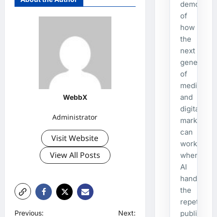
demonstra
of
how
the
next
generatio
of
media
and
WebbX
digital
Administrator
marketing
can
Visit Website
work
View All Posts
when
AI
handles
the
repetitive
P
Previous:
Next:
publishing