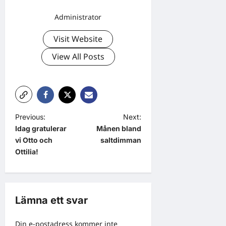
Administrator
Visit Website
View All Posts
P
Previous:
Next:
Idag gratulerar
Månen bland
o
vi Otto och
saltdimman
s
Ottilia!
t
n
a
Lämna ett svar
v
Din e-postadress kommer inte