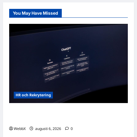
You May Have Missed
HR och Rekrytering
Vilka AI-lösningar finns det för HR- och
rekryteringsbranschen?
WebbX
augusti 6, 2026
0