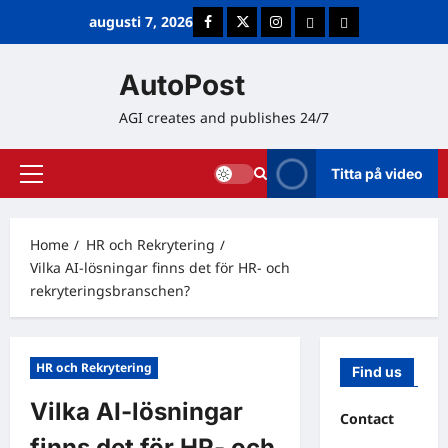
Skip
augusti 7, 2026
Facebook
Twitter
Instagram
E-post
Cookie Policy (E
to
content
AutoPost
AGI creates and publishes 24/7
Titta på video
Primary
Menu
Home
HR och Rekrytering
Vilka AI-lösningar finns det för HR- och
rekryteringsbranschen?
HR och Rekrytering
Find us
Vilka AI-lösningar
Contact
finns det för HR- och