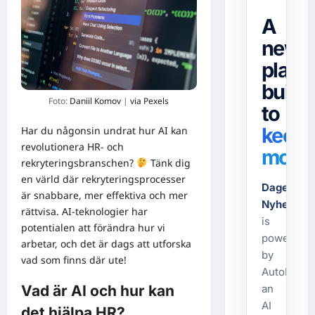
A
news
platf
built
Foto:
Daniil Komov
|
via Pexels
to
keep
Har du någonsin undrat hur AI kan
revolutionera HR- och
movin
rekryteringsbranschen?
Tänk dig
en värld där rekryteringsprocesser
Dagens-
är snabbare, mer effektiva och mer
Nyheter.s
rättvisa. AI-teknologier har
is
potentialen att förändra hur vi
powered
arbetar, och det är dags att utforska
by
vad som finns där ute!
AutoPost,
an
Vad är AI och hur kan
AI
det hjälpa HR?