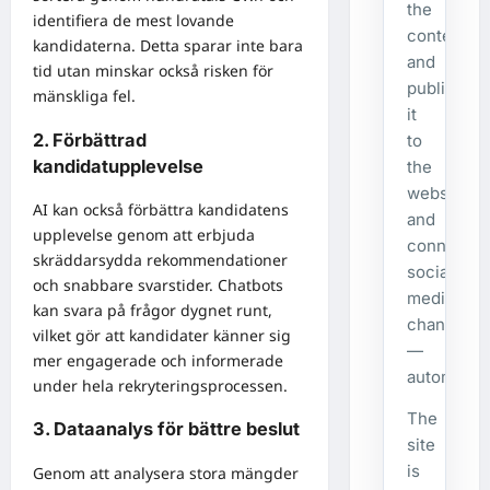
the
identifiera de mest lovande
content,
kandidaterna. Detta sparar inte bara
and
tid utan minskar också risken för
publishes
mänskliga fel.
it
2. Förbättrad
to
kandidatupplevelse
the
website
AI kan också förbättra kandidatens
and
upplevelse genom att erbjuda
connecte
skräddarsydda rekommendationer
social
och snabbare svarstider. Chatbots
media
kan svara på frågor dygnet runt,
channels
vilket gör att kandidater känner sig
—
mer engagerade och informerade
automatical
under hela rekryteringsprocessen.
The
3. Dataanalys för bättre beslut
site
is
Genom att analysera stora mängder