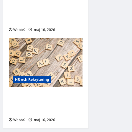
Vilka AI-lösningar finns det
för HR- och
rekryteringsbranschen
WebbX
maj 16, 2026
0
HR och Rekrytering
Vilka AI-lösningar finns det
för HR- och
rekryteringsbranschen?
WebbX
maj 16, 2026
0