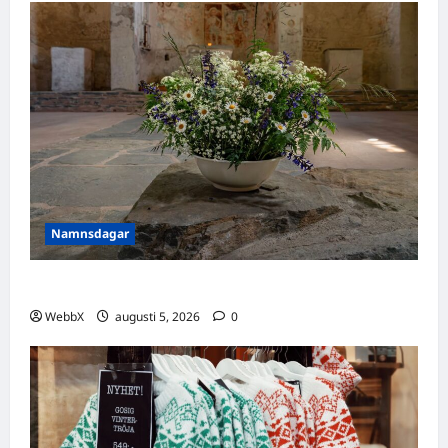
Namnsdagar
Idag gratulerar vi Ulrik och Alrik!
WebbX
augusti 5, 2026
0