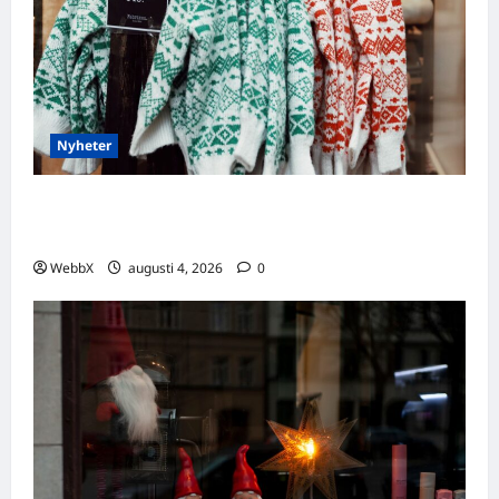
Nyheter
Födda den 4 augusti: Astrologiska insikter
från fyra traditioner
WebbX
augusti 4, 2026
0