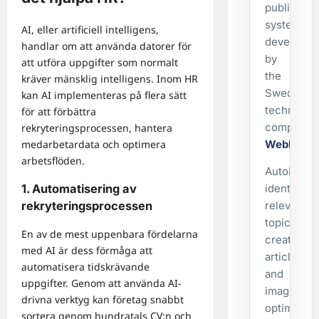
publishing
system
AI, eller artificiell intelligens,
developed
handlar om att använda datorer för
by
att utföra uppgifter som normalt
the
kräver mänsklig intelligens. Inom HR
Swedish
kan AI implementeras på flera sätt
technolog
för att förbättra
company
rekryteringsprocessen, hantera
medarbetardata och optimera
WebbX
.
arbetsflöden.
AutoPost
1. Automatisering av
identifies
rekryteringsprocessen
relevant
topics,
En av de mest uppenbara fördelarna
creates
med AI är dess förmåga att
articles
automatisera tidskrävande
and
uppgifter. Genom att använda AI-
images,
drivna verktyg kan företag snabbt
optimizes
sortera genom hundratals CV:n och