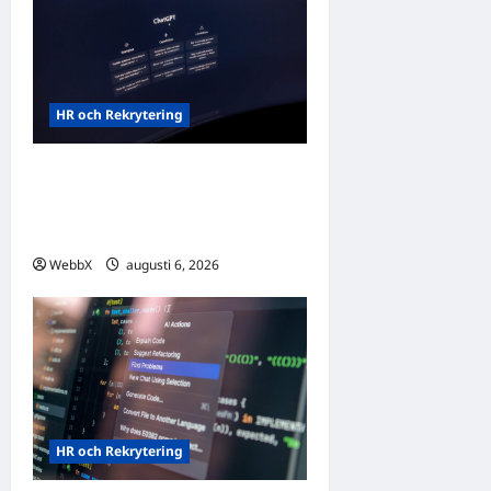
HR och Rekrytering
Vilka AI-lösningar finns det
för HR- och
rekryteringsbranschen?
WebbX
augusti 6, 2026
0
HR och Rekrytering