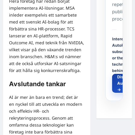
Flera företag har redan börjat
repetitive
implementera AI-lösningar. MSA
publishing
inleder exempelvis ett samarbete
process.
med ett svenskt AI-bolag för att
förbättra sina HR-processer. TCS
lanserar en AI-plattform, Rapid
Interested i
Outcome AI, med teknik från NVIDIA,
AutoPost, a
vilket visar på den växande trenden
subscriptio
inom branschen. H&M:s vd nämner
or the
att de också utforskar AI-satsningar
technology
för att hålla sig konkurrenskraftiga.
behind it?
Discover
Avslutande tankar
AutoPos
→
AI är mer än bara en trend; det är
en nyckel till att utveckla en modern
och effektiv HR- och
rekryteringsprocess. Genom att
omfamna dessa teknologier kan
företag inte bara förbättra sina