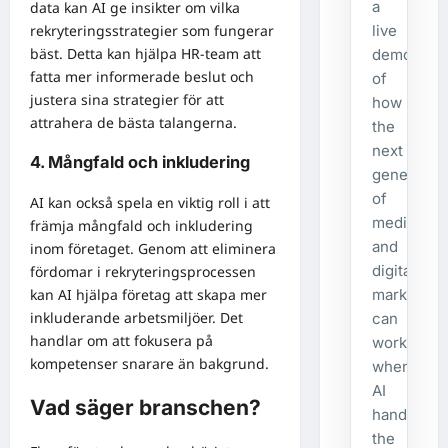
a
data kan AI ge insikter om vilka
rekryteringsstrategier som fungerar
live
bäst. Detta kan hjälpa HR-team att
demonstra
fatta mer informerade beslut och
of
justera sina strategier för att
how
attrahera de bästa talangerna.
the
next
4. Mångfald och inkludering
generatio
of
AI kan också spela en viktig roll i att
media
främja mångfald och inkludering
and
inom företaget. Genom att eliminera
digital
fördomar i rekryteringsprocessen
kan AI hjälpa företag att skapa mer
marketing
inkluderande arbetsmiljöer. Det
can
handlar om att fokusera på
work
kompetenser snarare än bakgrund.
when
AI
Vad säger branschen?
handles
the