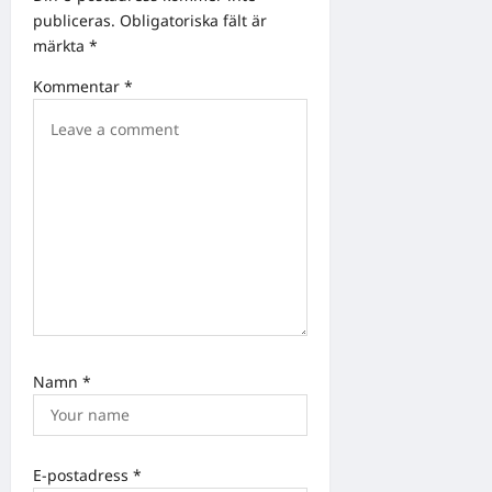
i
publiceras.
Obligatoriska fält är
g
märkta
*
a
Kommentar
*
t
i
o
n
Namn
*
E-postadress
*