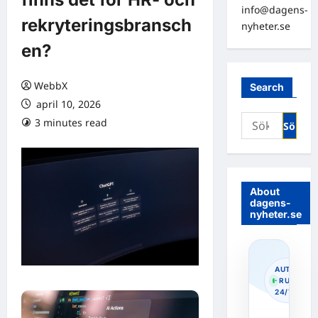
info@dagens-
rekryteringsbransch
nyheter.se
en?
WebbX
Search
april 10, 2026
Sök
3 minutes read
0 comments
efter:
About
dagens-
nyheter.se
AUTOPOS
· RUNNIN
24/7