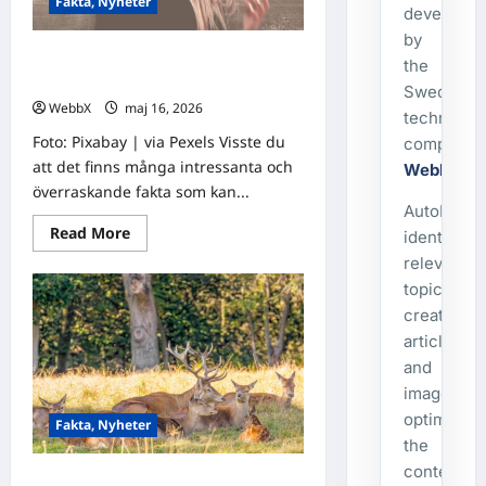
Fakta, Nyheter
att…?
developed
Fascinerande
fakta
by
för
Visste du att…? Fascinerande fakta
dagen!
the
att dela!
Swedish
WebbX
maj 16, 2026
0
technolog
Foto: Pixabay | via Pexels Visste du
company
att det finns många intressanta och
WebbX
.
överraskande fakta som kan...
AutoPost
Read
Read More
identifies
more
about
relevant
Visste
topics,
du
att…?
creates
Fascinerande
fakta
articles
att
and
dela!
images,
optimizes
Fakta, Nyheter
the
content,
Visste du att…? Fascinerande fakta