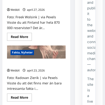
and
som får dig att tänka efter!
publishes
WebbX
april 27, 2026
0
it
Foto: Freek Wolsink | via Pexels
to
Visste du att Finland har hela 870
the
000 reservister? Det är...
website
and
Read
Read More
more
connecte
about
Visste
social
du
Fakta, Nyheter
att…?
media
Fascinerande
channels
fakta
som
—
Visste du att…?
får
dig
automatical
WebbX
april 23, 2026
0
att
tänka
Foto: Radovan Zierik | via Pexels
The
efter!
Visste du att det finns mer än bara
site
intressanta fakta i...
is
a
Read
Read More
more
live
about