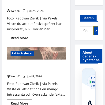
Visste du att…? Fascinerande fakta
som får dig att tänka!
WebbX
juni 25, 2026
0
Foto: Radovan Zierik | via Pexels
Search
Visste du att det finska språket har
Sök
inspirerat J.R.R. Tolkien när...
efter:
Read
Read More
more
about
Visste
du
About
Fakta, Nyheter
att…?
dagens-
Fascinerande
nyheter.se
fakta
som
Visste du att…? Fascinerande fakta
får
dig
för att få dig att stanna i flödet!
att
WebbX
juni 8, 2026
0
tänka!
AUTOPOS
· RUNNIN
Foto: Radovan Zierik | via Pexels
24/7
Visste du att det finns en mängd
intressanta och överraskande fakta...
A
Read
Read More