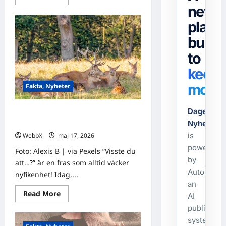
more
news
about
Visste
platf
du
att…?
Fascinerande
built
fakta
för
to
att
få
keep
dig
att
movin
Fakta, Nyheter
stanna
i
flödet!
Dagens-
Visste du att…? Fascinerande fakta
för dagen!
Nyheter.s
is
WebbX
maj 17, 2026
0
powered
Foto: Alexis B | via Pexels ”Visste du
by
att…?” är en fras som alltid väcker
AutoPost,
nyfikenhet! Idag,...
an
Read
Read More
AI
more
about
publishing
Visste
system
du