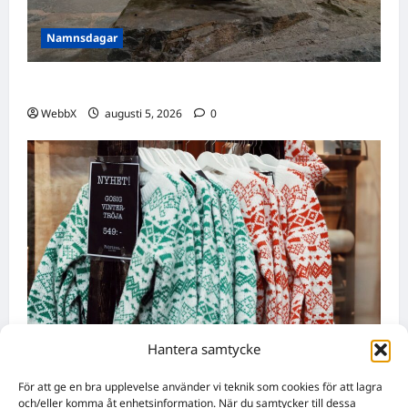
Namnsdagar
Idag gratulerar vi Ulrik och Alrik!
WebbX
augusti 5, 2026
0
Hantera samtycke
Nyheter
För att ge en bra upplevelse använder vi teknik som cookies för att lagra
Födda den 4 augusti: Astrologiska insikter
och/eller komma åt enhetsinformation. När du samtycker till dessa