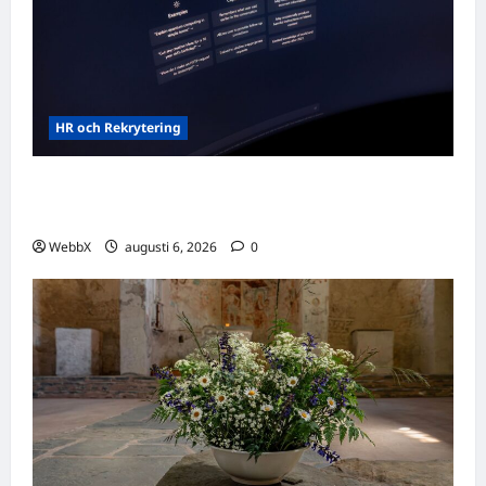
HR och Rekrytering
Vilka AI-lösningar finns det för HR- och
rekryteringsbranschen?
WebbX
augusti 6, 2026
0