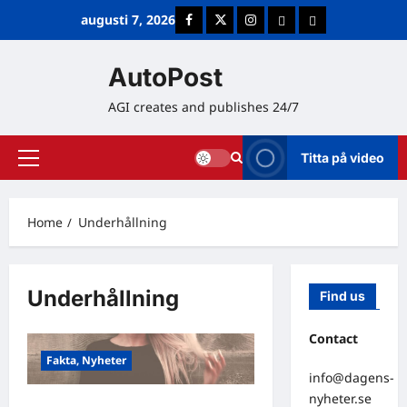
Skip
augusti 7, 2026
Facebook
Twitter
Instagram
E-post
Cookie Policy (E
to
content
AutoPost
AGI creates and publishes 24/7
Titta på video
Primary
Menu
Home
Underhållning
Underhållning
Find us
Contact
Fakta, Nyheter
info@dagens-
nyheter.se