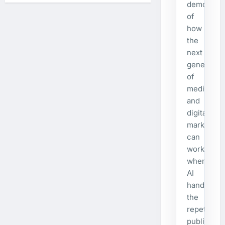
Visste
demonstra
du
of
att…?
how
the
next
generatio
of
media
and
digital
marketing
can
work
when
AI
handles
the
repetitive
publishing