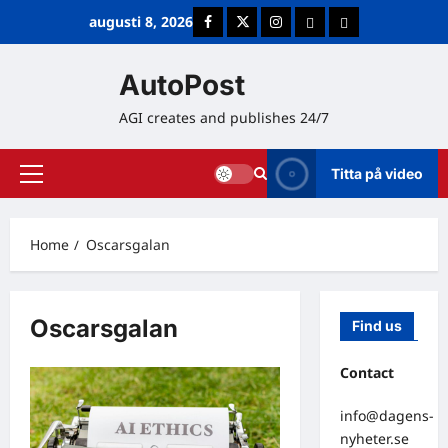
Skip
augusti 8, 2026
Facebook
Twitter
Instagram
E-post
Cookie Policy (E
to
content
AutoPost
AGI creates and publishes 24/7
Titta på video
Primary
Menu
Home
Oscarsgalan
Oscarsgalan
Find us
Contact
info@dagens-
nyheter.se