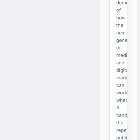
demonstra
of
how
the
next
generatio
of
media
and
digital
marketing
can
work
when
AI
handles
the
repetitive
publishing