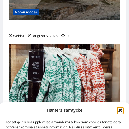
Namnsdagar
Idag gratulerar vi Ulrik och Alrik!
WebbX
augusti 5, 2026
0
Hantera samtycke
Nyheter
För att ge en bra upplevelse använder vi teknik som cookies för att lagra
Födda den 4 augusti: Astrologiska insikter
och/eller komma åt enhetsinformation. När du samtycker till dessa