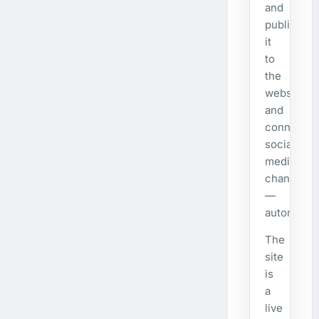
and
publishes
it
to
the
website
and
connecte
social
media
channels
—
automatical
The
site
is
a
live