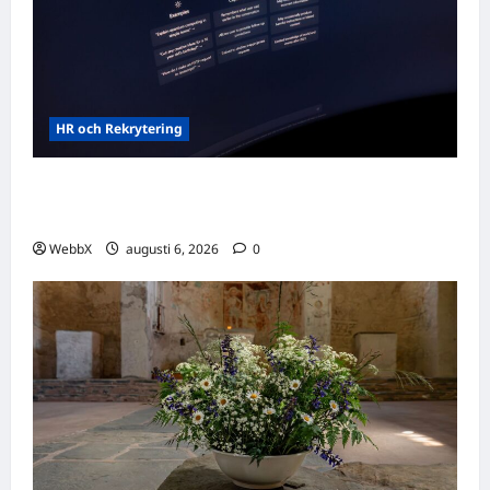
HR och Rekrytering
Vilka AI-lösningar finns det för HR- och
rekryteringsbranschen?
WebbX
augusti 6, 2026
0