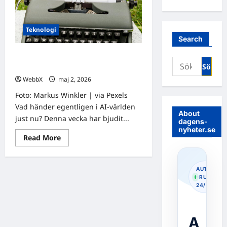
Teknologi
Search
Senaste nyheter om AI: Rättegång,
Sök
Oscarsregler och mer
efter:
WebbX
maj 2, 2026
0
Foto: Markus Winkler | via Pexels
Vad händer egentligen i AI-världen
About
just nu? Denna vecka har bjudit...
dagens-
nyheter.se
Read
Read More
more
about
Senaste
nyheter
AUTOPOS
om
· RUNNIN
AI:
24/7
Rättegång,
Oscarsregler
och
mer
A