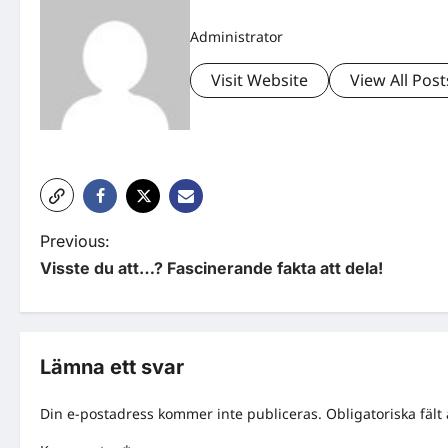
Administrator
Visit Website
View All Post
P
Previous:
Visste du att…? Fascinerande fakta att dela!
o
s
t
Lämna ett svar
n
Din e-postadress kommer inte publiceras.
Obligatoriska fält
a