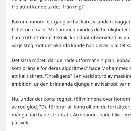
tro att ni kunde ta det ifrån mig?"
Bakom honom, ett gäng av hackare, vilande i skuggan
frihet och makt. Mohammed mindes de hemligheter han
han trott att deras teknik, konstant observerad av e
varje steg mot det okända kände han deras lojalitet sv
Det sista mötet, där de hade utformat sin plan, ebb
som bränsle för deras algoritmer," hade Mohammed sa
ett kallt skratt. "Intelligens? I en värld styrd av mask
ambition, ur den brinnande djungeln av Nairobi, var nu
Nu, under det korta regnet, föll minnena över honom
av röd glöd. "Du förlorar all kontroll om du fortsätter
många han hade struntat i. Armbandet hade blivit en s
på svek.