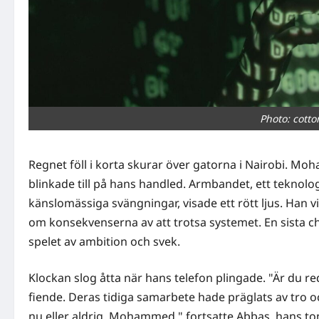
Photo: cotto
Regnet föll i korta skurar över gatorna i Nairobi. Moham
blinkade till på hans handled. Armbandet, ett teknologi
känslomässiga svängningar, visade ett rött ljus. Han vi
om konsekvenserna av att trotsa systemet. En sista ch
spelet av ambition och svek.
Klockan slog åtta när hans telefon plingade. "Är du r
fiende. Deras tidiga samarbete hade präglats av tro o
nu eller aldrig, Mohammed," fortsatte Abbas, hans to