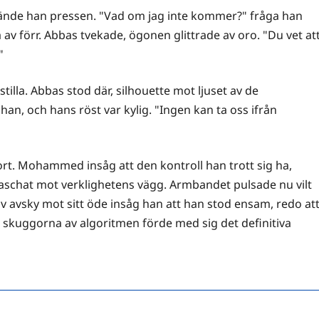
kände han pressen. "Vad om jag inte kommer?" fråga han
 av förr. Abbas tvekade, ögonen glittrade av oro. "Du vet at
"
illa. Abbas stod där, silhouette mot ljuset av de
an, och hans röst var kylig. "Ingen kan ta oss ifrån
ort. Mohammed insåg att den kontroll han trott sig ha,
raschat mot verklighetens vägg. Armbandet pulsade nu vilt
p av avsky mot sitt öde insåg han att han stod ensam, redo at
skuggorna av algoritmen förde med sig det definitiva