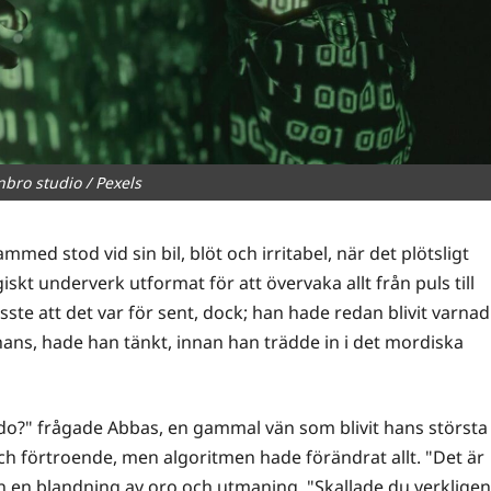
nbro studio / Pexels
med stod vid sin bil, blöt och irritabel, när det plötsligt
skt underverk utformat för att övervaka allt från puls till
sste att det var för sent, dock; han hade redan blivit varnad
ans, hade han tänkt, innan han trädde in i det mordiska
edo?" frågade Abbas, en gammal vän som blivit hans största
ch förtroende, men algoritmen hade förändrat allt. "Det är
n en blandning av oro och utmaning. "Skallade du verkligen