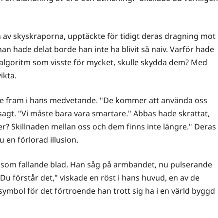
 av skyskraporna, upptäckte för tidigt deras dragning mot
 hade delat borde han inte ha blivit så naiv. Varför hade
n algoritm som visste för mycket, skulle skydda dem? Med
ikta.
ade fram i hans medvetande. "De kommer att använda oss
gt. "Vi måste bara vara smartare." Abbas hade skrattat,
iner? Skillnaden mellan oss och dem finns inte längre." Deras
 en förlorad illusion.
 som fallande blad. Han såg på armbandet, nu pulserande
. Du förstår det," viskade en röst i hans huvud, en av de
ymbol för det förtroende han trott sig ha i en värld byggd