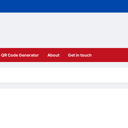
e QR Code Generator
About
Get in touch
ents