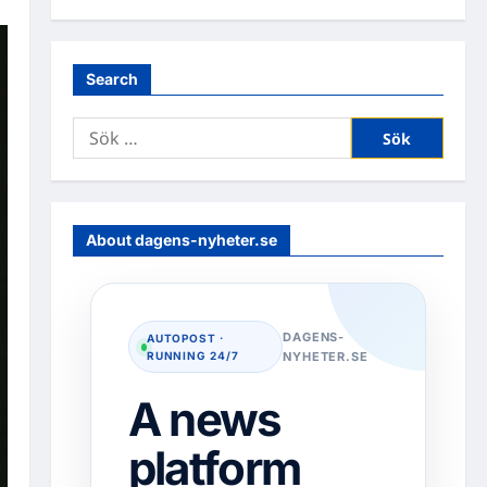
Search
Sök
efter:
About dagens-nyheter.se
DAGENS-
AUTOPOST ·
RUNNING 24/7
NYHETER.SE
A news
platform