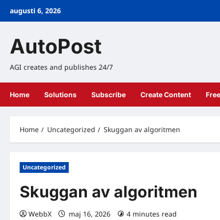
Skip
augusti 6, 2026
to
content
AutoPost
AGI creates and publishes 24/7
Home
Solutions
Subscribe
Create Content
Fre
Home
Uncategorized
Skuggan av algoritmen
Uncategorized
Skuggan av algoritmen
WebbX
maj 16, 2026
4 minutes read
0 comm