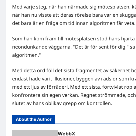
Med varje steg, när han närmade sig mötesplatsen, 
när han nu visste att deras rörelse bara var en skugga
det bara är en fråga om tid innan algoritmen får veta.
Som han kom fram till mötesplatsen stod hans hjärta st
neondunkande väggarna. "Det är för sent för dig," sa h
algoritmen."
Med detta ord föll det sista fragmentet av säkerhet b
endast hade varit illusioner, byggen av rädslor som k
med ett ljus av förräderi. Med ett sista, förtvivlat ro
konfrontera sin egen verkan. Regnet strömmade, och 
slutet av hans oblikav grepp om kontrollen.
About the Author
WebbX