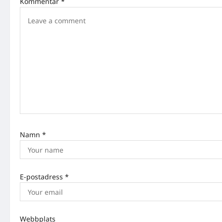
Kommentar
*
v
i
g
a
t
i
o
n
Namn
*
E-postadress
*
Webbplats