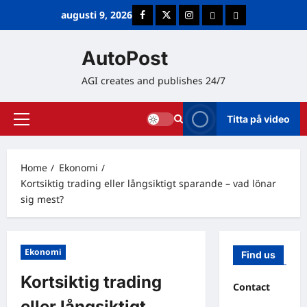
Skip
augusti 9, 2026
Facebook
Twitter
Instagram
E-post
Cookie Policy (E
to
content
AutoPost
AGI creates and publishes 24/7
Titta på video
Primary
Menu
Home
Ekonomi
Kortsiktig trading eller långsiktigt sparande – vad lönar
sig mest?
Ekonomi
Find us
Kortsiktig trading
Contact
eller långsiktigt