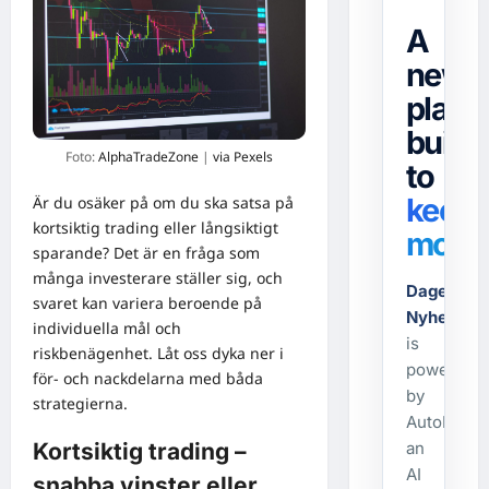
A
news
platf
built
Foto:
AlphaTradeZone
|
via Pexels
to
keep
Är du osäker på om du ska satsa på
kortsiktig trading eller långsiktigt
movin
sparande? Det är en fråga som
många investerare ställer sig, och
Dagens-
svaret kan variera beroende på
Nyheter.s
individuella mål och
is
riskbenägenhet. Låt oss dyka ner i
powered
för- och nackdelarna med båda
by
strategierna.
AutoPost,
an
Kortsiktig trading –
AI
snabba vinster eller