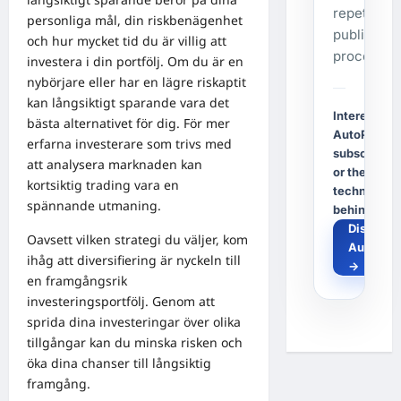
repetitive
personliga mål, din riskbenägenhet
publishing
och hur mycket tid du är villig att
process.
investera i din portfölj. Om du är en
nybörjare eller har en lägre riskaptit
kan långsiktigt sparande vara det
Interested i
bästa alternativet för dig. För mer
AutoPost, a
erfarna investerare som trivs med
subscriptio
att analysera marknaden kan
or the
kortsiktig trading vara en
technology
spännande utmaning.
behind it?
Discover
Oavsett vilken strategi du väljer, kom
AutoPos
ihåg att diversifiering är nyckeln till
→
en framgångsrik
investeringsportfölj. Genom att
sprida dina investeringar över olika
tillgångar kan du minska risken och
öka dina chanser till långsiktig
framgång.