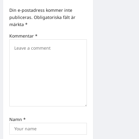
g
a
Din e-postadress kommer inte
publiceras.
Obligatoriska fält är
t
märkta
*
i
Kommentar
*
o
n
Namn
*