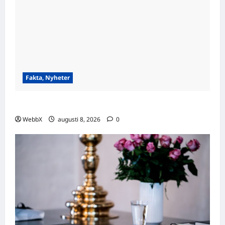
Fakta, Nyheter
Visste du att…? Fascinerande fakta att dela!
WebbX
augusti 8, 2026
0