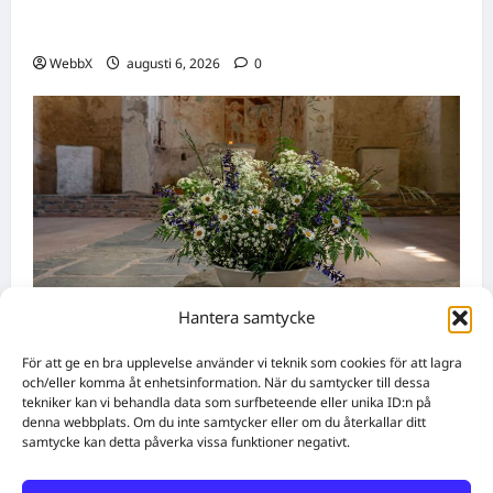
Vilka AI-lösningar finns det för HR- och
rekryteringsbranschen?
WebbX
augusti 6, 2026
0
Hantera samtycke
Namnsdagar
För att ge en bra upplevelse använder vi teknik som cookies för att lagra
och/eller komma åt enhetsinformation. När du samtycker till dessa
tekniker kan vi behandla data som surfbeteende eller unika ID:n på
Idag gratulerar vi Ulrik och Alrik!
denna webbplats. Om du inte samtycker eller om du återkallar ditt
samtycke kan detta påverka vissa funktioner negativt.
WebbX
augusti 5, 2026
0