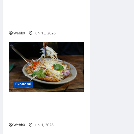
AI och automation: Vilka
sektorer växer snabbast på
börsen?
WebbX
juni 15, 2026
0
Ekonomi
Makrotrender som formar
börsen – energi, demografi
och geopolitik
WebbX
juni 1, 2026
0