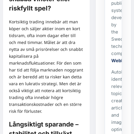
publishing
riskfyllt spel?
system
developed
Kortsiktig trading innebär att man
by
köper och säljer aktier inom en kort
the
tidsram, ofta inom dagar eller till
Swedish
och med timmar. Målet är att dra
technolog
nytta av små prisrörelser och snabbt
company
kapitalisera på
WebbX
.
marknadsfluktuationer. För den som
har tid att följa marknaden noggrant
AutoPost
och är beredd att ta risker kan detta
identifies
vara en lukrativ strategi. Men det är
relevant
också viktigt att notera att kortsiktig
topics,
trading ofta innebär högre
creates
transaktionskostnader och en större
articles
risk för förluster.
and
images,
Långsiktigt sparande –
optimizes
stabilitet och tillväxt