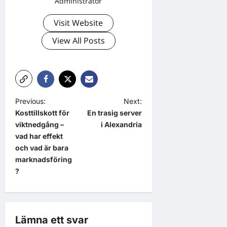
Administrator
Visit Website
View All Posts
P
Previous:
Next:
Kosttillskott för
En trasig server
o
viktnedgång –
i Alexandria
s
vad har effekt
t
och vad är bara
marknadsföring
n
?
a
v
i
Lämna ett svar