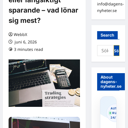
info@dagens-
sparande – vad lönar
nyheter.se
sig mest?
WebbX
Search
juni 6, 2026
Sök
3 minutes read
0 comments
efter:
About
dagens-
nyheter.se
AUTOPOS
· RUNNIN
24/7