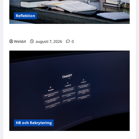
Reflektion
Dagens tanke: Att omfamna det som varit
WebbX
augusti 7, 2026
0
HR och Rekrytering