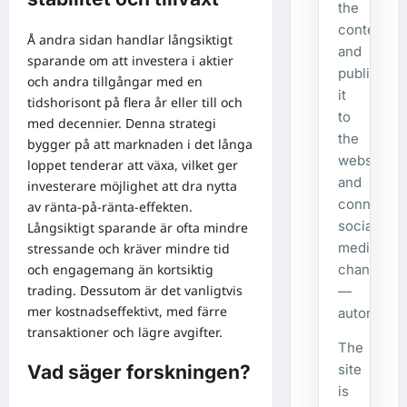
the
content,
Å andra sidan handlar långsiktigt
and
sparande om att investera i aktier
publishes
och andra tillgångar med en
it
tidshorisont på flera år eller till och
to
med decennier. Denna strategi
the
bygger på att marknaden i det långa
website
loppet tenderar att växa, vilket ger
and
investerare möjlighet att dra nytta
connecte
av ränta-på-ränta-effekten.
social
Långsiktigt sparande är ofta mindre
media
stressande och kräver mindre tid
och engagemang än kortsiktig
channels
trading. Dessutom är det vanligtvis
—
mer kostnadseffektivt, med färre
automatical
transaktioner och lägre avgifter.
The
site
Vad säger forskningen?
is