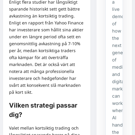
Enligt flera studier har långsiktigt
a
sparande historiskt sett gett bättre
live
avkastning än kortsiktig trading.
demonstra
Enligt en rapport från Yahoo Finance
of
har investerare som hållit sina aktier
how
under en längre period ofta sett en
the
genomsnittlig avkastning på 7-10%
next
per år, medan kortsiktiga traders
generatio
ofta kämpar för att överträffa
of
marknaden. Det är också värt att
media
notera att många professionella
and
investerare och hedgefonder har
digital
svårt att konsekvent slå marknaden
marketing
på kort sikt.
can
work
Vilken strategi passar
when
dig?
AI
handles
Valet mellan kortsiktig trading och
the
långsiktigt sparande beror på dina