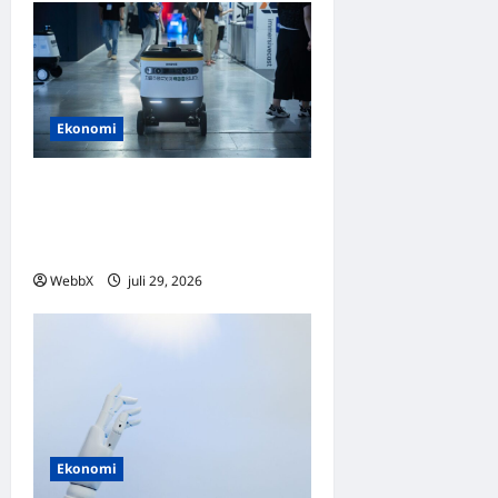
Ekonomi
AI och automation: Vilka
sektorer växer snabbast på
börsen?
WebbX
juli 29, 2026
0
Ekonomi