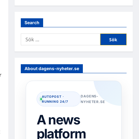
Search
Sök
efter:
About dagens-nyheter.se
r
DAGENS-
AUTOPOST ·
RUNNING 24/7
NYHETER.SE
A news
platform
t