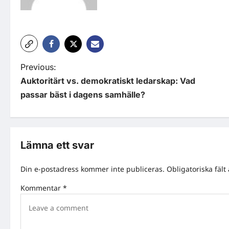
P
Previous:
Auktoritärt vs. demokratiskt ledarskap: Vad
o
passar bäst i dagens samhälle?
s
t
n
Lämna ett svar
a
Din e-postadress kommer inte publiceras.
Obligatoriska fält
v
Kommentar
*
i
g