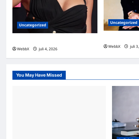
Uncategorized
Uncategorized
Dagens guldkorn
Dagens guldkorn: Taylor Swift
WebbX
juli 
WebbX
juli 4, 2026
0
You May Have Missed