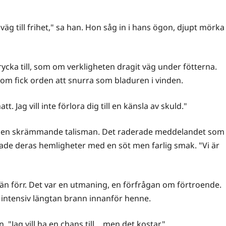
n väg till frihet," sa han. Hon såg in i hans ögon, djupt mörka
 rycka till, som om verkligheten dragit väg under fötterna.
om fick orden att snurra som bladuren i vinden.
t. Jag vill inte förlora dig till en känsla av skuld."
ar en skrämmande talisman. Det raderade meddelandet som
de deras hemligheter med en söt men farlig smak. "Vi är
iv än förr. Det var en utmaning, en förfrågan om förtroende.
 intensiv längtan brann innanför henne.
. "Jag vill ha en chans till… men det kostar."