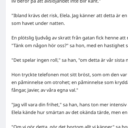
liv beror på att avslöjandet inte blir känt."
"Ibland krävs det risk, Elela. Jag känner att detta är e
som havet under natten.
En plötslig ljudvåg av skratt från gatan fick henne att
"Tänk om någon hör oss?" sa hon, med en hastighet s
"Det spelar ingen roll," sa han, "om detta är vår sista nat
Hon tryckte telefonen mot sitt bröst, som om den v
en påminnelse om otrohet; en påminnelse som krydda
fångar, Javier, av våra egna val."
"Jag vill vara din frihet," sa han, hans ton mer intens
Elela kände hur smärtan av det okända tärde, men en
"Om vi gör detta, gör det bortom allt vi känner," sa hon