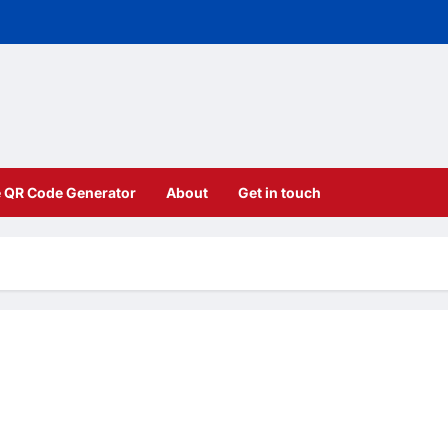
e QR Code Generator
About
Get in touch
ents