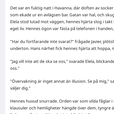
Det var en fuktig natt i Havanna, där doften av sock
som ekade ur en avlägsen bar. Gatan var hal, och sku
Elela stod lutad mot väggen, hennes hjärta slog i ta
eget liv. Hennes ögon var fästa på telefonen i hand
"Har du fortfarande inte svarat?" frågade Javier, pl
underton. Hans närhet fick hennes hjärta att hoppa, m
"Jag vill inte att de ska se oss," svarade Elela, blick
oss."
"Övervakning är inget annat än illusion. Se på mig," s
väljer dig."
Hennes huvud snurrade. Orden var som vilda fåglar i en
klausuler och hemligheter hängde över dem, tyngre 