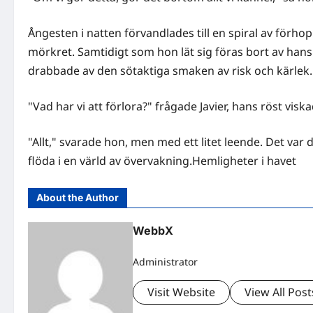
Ångesten i natten förvandlades till en spiral av förh
mörkret. Samtidigt som hon lät sig föras bort av hans
drabbade av den sötaktiga smaken av risk och kärlek.
"Vad har vi att förlora?" frågade Javier, hans röst visk
"Allt," svarade hon, men med ett litet leende. Det var
flöda i en värld av övervakning.Hemligheter i havet
About the Author
WebbX
Administrator
Visit Website
View All Post