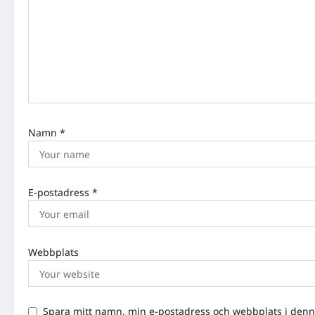
a
t
i
o
n
Namn
*
E-postadress
*
Webbplats
Spara mitt namn, min e-postadress och webbplats i denna