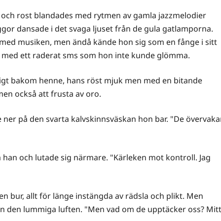
er och rost blandades med rytmen av gamla jazzmelodier
ggor dansade i det svaga ljuset från de gula gatlamporna.
kt med musiken, men ändå kände hon sig som en fånge i sitt
en, med ett raderat sms som hon inte kunde glömma.
ötsligt bakom henne, hans röst mjuk men med en bitande
en också att frusta av oro.
ande ner på den svarta kalvskinnsväskan hon bar. "De övervaka
a han och lutade sig närmare. "Kärleken mot kontroll. Jag
 bur, allt för länge instängda av rädsla och plikt. Men
än den lummiga luften. "Men vad om de upptäcker oss? Mit