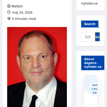
nyheter.se
WebbX
maj 24, 2026
3 minutes read
0 comments
Search
Sök
efter:
About
dagens-
nyheter.se
AUTOPOS
· RUNNIN
24/7