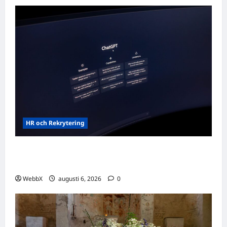
HR och Rekrytering
Vilka AI-lösningar finns det för HR- och
rekryteringsbranschen?
WebbX
augusti 6, 2026
0