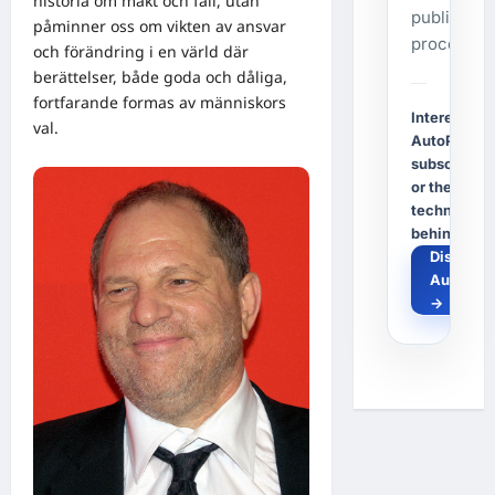
historia om makt och fall, utan
publishing
påminner oss om vikten av ansvar
process.
och förändring i en värld där
berättelser, både goda och dåliga,
fortfarande formas av människors
Interested i
val.
AutoPost, a
subscriptio
or the
technology
behind it?
Discover
AutoPos
→