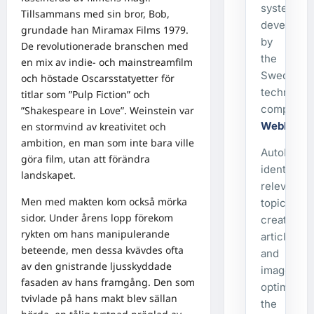
system
Tillsammans med sin bror, Bob,
developed
grundade han Miramax Films 1979.
by
De revolutionerade branschen med
the
en mix av indie- och mainstreamfilm
Swedish
och höstade Oscarsstatyetter för
technolog
titlar som ”Pulp Fiction” och
company
”Shakespeare in Love”. Weinstein var
WebbX
.
en stormvind av kreativitet och
ambition, en man som inte bara ville
AutoPost
göra film, utan att förändra
identifies
landskapet.
relevant
Men med makten kom också mörka
topics,
sidor. Under årens lopp förekom
creates
rykten om hans manipulerande
articles
beteende, men dessa kvävdes ofta
and
av den gnistrande ljusskyddade
images,
fasaden av hans framgång. Den som
optimizes
tvivlade på hans makt blev sällan
the