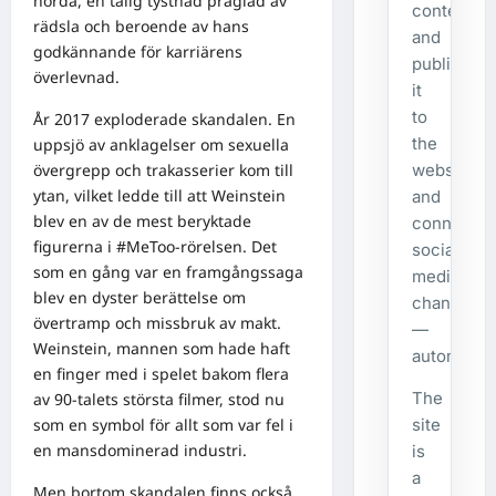
hörda, en tålig tystnad präglad av
content,
rädsla och beroende av hans
and
godkännande för karriärens
publishes
överlevnad.
it
to
År 2017 exploderade skandalen. En
the
uppsjö av anklagelser om sexuella
website
övergrepp och trakasserier kom till
ytan, vilket ledde till att Weinstein
and
blev en av de mest beryktade
connecte
figurerna i #MeToo-rörelsen. Det
social
som en gång var en framgångssaga
media
blev en dyster berättelse om
channels
övertramp och missbruk av makt.
—
Weinstein, mannen som hade haft
automatical
en finger med i spelet bakom flera
The
av 90-talets största filmer, stod nu
site
som en symbol för allt som var fel i
en mansdominerad industri.
is
a
Men bortom skandalen finns också