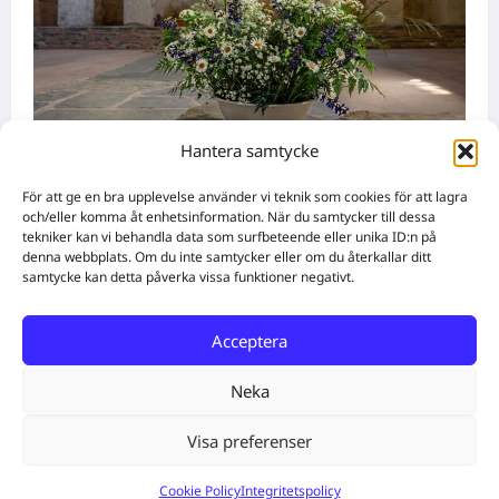
Hantera samtycke
Namnsdagar
För att ge en bra upplevelse använder vi teknik som cookies för att lagra
och/eller komma åt enhetsinformation. När du samtycker till dessa
tekniker kan vi behandla data som surfbeteende eller unika ID:n på
Idag gratulerar vi Ulrik och Alrik!
denna webbplats. Om du inte samtycker eller om du återkallar ditt
samtycke kan detta påverka vissa funktioner negativt.
WebbX
augusti 5, 2026
0
Acceptera
Home
Solutions
Subscribe
Create Content
Free QR Code Generator
About
Get in touch
Neka
Facebook
Twitter
Instagram
E-post
Cookie Policy (EU)
Visa preferenser
Cookie Policy
Integritetspolicy