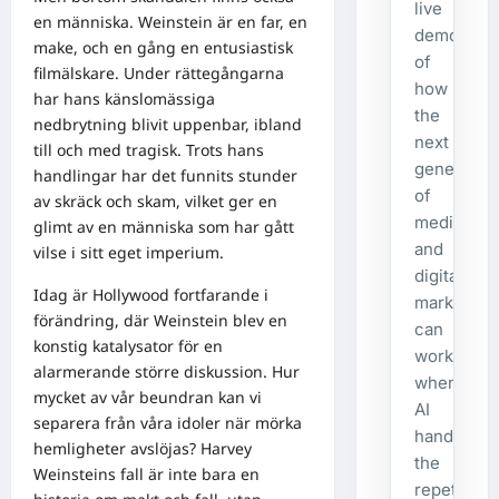
live
en människa. Weinstein är en far, en
demonstra
make, och en gång en entusiastisk
of
filmälskare. Under rättegångarna
how
har hans känslomässiga
the
nedbrytning blivit uppenbar, ibland
next
till och med tragisk. Trots hans
generatio
handlingar har det funnits stunder
of
av skräck och skam, vilket ger en
media
glimt av en människa som har gått
and
vilse i sitt eget imperium.
digital
Idag är Hollywood fortfarande i
marketing
förändring, där Weinstein blev en
can
konstig katalysator för en
work
alarmerande större diskussion. Hur
when
mycket av vår beundran kan vi
AI
separera från våra idoler när mörka
handles
hemligheter avslöjas? Harvey
the
Weinsteins fall är inte bara en
repetitive