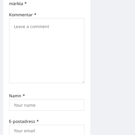
märkta
*
i
Kommentar
*
o
n
Namn
*
E-postadress
*