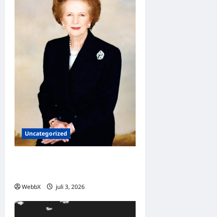
Uncategorized
Dagens guldkorn: Margaret
Thatcher
WebbX
juli 3, 2026
0