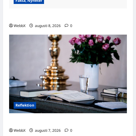
Fakta, Nyheter
Visste du att…? Fascinerande fakta att dela!
WebbX
augusti 8, 2026
0
Reflektion
Dagens tanke: Att omfamna det som varit
WebbX
augusti 7, 2026
0