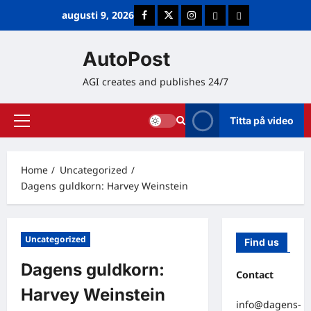
Skip
augusti 9, 2026
Facebook
Twitter
Instagram
E-post
Cookie Policy (E
to
content
AutoPost
AGI creates and publishes 24/7
Titta på video
Primary
Menu
Home
Uncategorized
Dagens guldkorn: Harvey Weinstein
Uncategorized
Find us
Dagens guldkorn:
Contact
Harvey Weinstein
info@dagens-