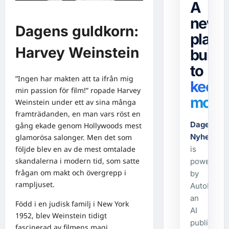
A
news
Dagens guldkorn:
platf
Harvey Weinstein
built
to
”Ingen har makten att ta ifrån mig
keep
min passion för film!” ropade Harvey
movin
Weinstein under ett av sina många
framträdanden, en man vars röst en
Dagens-
gång ekade genom Hollywoods mest
Nyheter.s
glamorösa salonger. Men det som
is
följde blev en av de mest omtalade
skandalerna i modern tid, som satte
powered
frågan om makt och övergrepp i
by
rampljuset.
AutoPost,
an
Född i en judisk familj i New York
AI
1952, blev Weinstein tidigt
publishing
fascinerad av filmens magi.