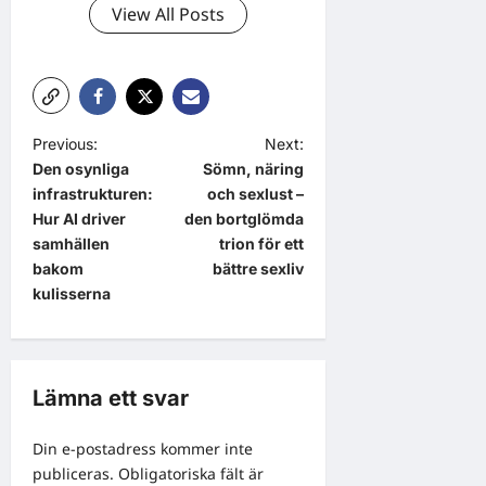
View All Posts
P
Previous:
Next:
Den osynliga
Sömn, näring
o
infrastrukturen:
och sexlust –
s
Hur AI driver
den bortglömda
t
samhällen
trion för ett
bakom
bättre sexliv
n
kulisserna
a
v
i
Lämna ett svar
g
a
Din e-postadress kommer inte
publiceras.
Obligatoriska fält är
t