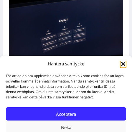
Hantera samtycke
HR och Rekrytering
För att ge en bra upplevelse använder vi teknik som cookies för att lagra
Vilka AI-lösningar finns det för HR- och
och/eller komma åt enhetsinformation. När du samtycker till dessa
tekniker kan vi behandla data som surfbeteende eller unika ID:n på
rekryteringsbranschen?
denna webbplats. Om du inte samtycker eller om du återkallar ditt
WebbX
augusti 6, 2026
0
samtycke kan detta påverka vissa funktioner negativt.
Acceptera
Home
Solutions
Subscribe
Create Content
Free QR Code Generator
About
Get in touch
Neka