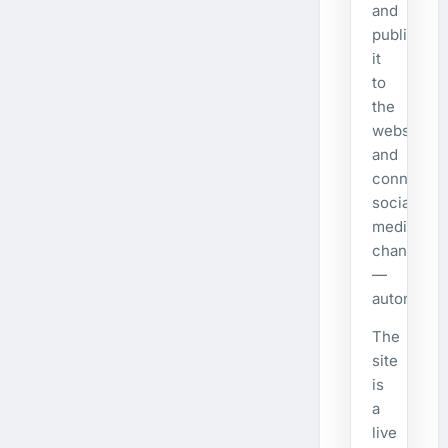
and
publishes
it
to
the
website
and
connecte
social
media
channels
—
automatical
The
site
is
a
live