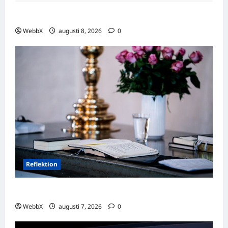
Visste du att…? Fascinerande fakta att dela!
WebbX
augusti 8, 2026
0
Reflektion
Dagens tanke: Att omfamna det som varit
WebbX
augusti 7, 2026
0