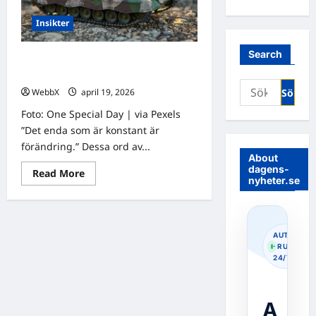
Insikter
Search
Dagens tanke: Reflektioner i en
föränderlig värld
Sök
WebbX
april 19, 2026
0
efter:
Foto: One Special Day | via Pexels
”Det enda som är konstant är
förändring.” Dessa ord av...
About
dagens-
Read
Read More
nyheter.se
more
about
Dagens
tanke:
Reflektioner
i
AUTOPOS
en
· RUNNIN
föränderlig
24/7
värld
A