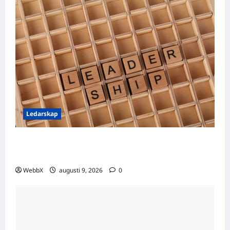
Ledarskap
Ledarskap och rädsla – styr hot eller
inspiration bäst?
WebbX
augusti 9, 2026
0