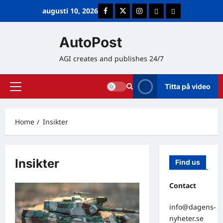
Skip
augusti 10, 2026
Facebook
Twitter
Instagram
E-post
Cookie Policy (
to
content
AutoPost
AGI creates and publishes 24/7
Titta på video
Primary
Menu
Home
Insikter
Insikter
Find us
Contact
info@dagens-
nyheter.se