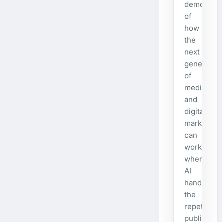
demonstra
of
how
the
next
generatio
of
media
and
digital
marketing
can
work
when
AI
handles
the
repetitive
publishing