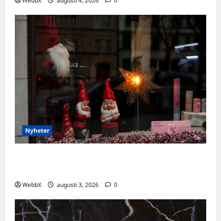
WebbX
augusti 4, 2026
0
Nyheter
Världens stora evenemang som händer
denna vecka: 3–9 augusti 2026
WebbX
augusti 3, 2026
0