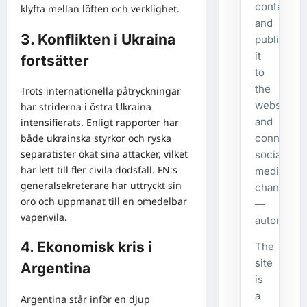
content,
klyfta mellan löften och verklighet.
and
3. Konflikten i Ukraina
publishes
it
fortsätter
to
the
Trots internationella påtryckningar
website
har striderna i östra Ukraina
and
intensifierats. Enligt rapporter har
connecte
både ukrainska styrkor och ryska
separatister ökat sina attacker, vilket
social
har lett till fler civila dödsfall. FN:s
media
generalsekreterare har uttryckt sin
channels
oro och uppmanat till en omedelbar
—
vapenvila.
automatical
4. Ekonomisk kris i
The
site
Argentina
is
a
Argentina står inför en djup