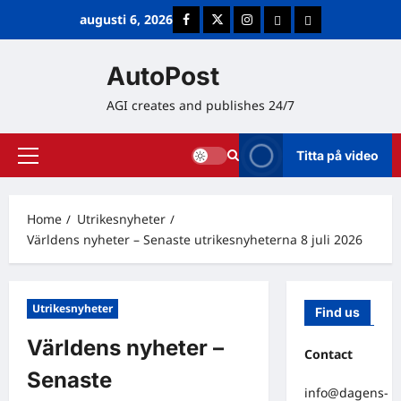
Skip
augusti 6, 2026
Facebook
Twitter
Instagram
E-post
Cookie Policy (E
to
content
AutoPost
AGI creates and publishes 24/7
Titta på video
Primary
Menu
Home
Utrikesnyheter
Världens nyheter – Senaste utrikesnyheterna 8 juli 2026
Utrikesnyheter
Find us
Världens nyheter –
Contact
Senaste
info@dagens-