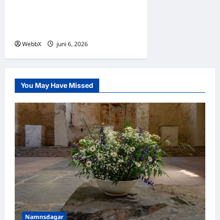
Världens nyheter – Senaste
utrikesnyheterna 6 juni
2026
WebbX
juni 6, 2026
0
You May Have Missed
Namnsdagar