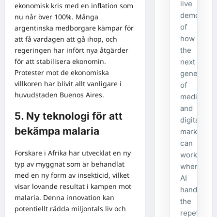
live
ekonomisk kris med en inflation som
demonstra
nu når över 100%. Många
of
argentinska medborgare kämpar för
how
att få vardagen att gå ihop, och
regeringen har infört nya åtgärder
the
för att stabilisera ekonomin.
next
Protester mot de ekonomiska
generatio
villkoren har blivit allt vanligare i
of
huvudstaden Buenos Aires.
media
and
5. Ny teknologi för att
digital
bekämpa malaria
marketing
can
Forskare i Afrika har utvecklat en ny
work
typ av myggnät som är behandlat
when
med en ny form av insekticid, vilket
AI
visar lovande resultat i kampen mot
handles
malaria. Denna innovation kan
the
potentiellt rädda miljontals liv och
repetitive