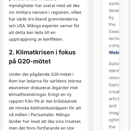
system
myndigheter har svarat med att öka
developed
sin militära närvaro i regionen, vilket
by
har väckt oro bland grannländerna
the
och USA. Många experter varnar för
Swedish
att detta kan leda till en
technolog
upptrappning av konflikten.
company
2. Klimatkrisen i fokus
WebbX
.
på G20-mötet
AutoPost
identifies
Under det pågående G20-mötet i
relevant
Rom har ledarna för världens största
topics,
ekonomier diskuterat åtgärder mot
creates
klimatförändringar. Enligt en ny
articles
rapport från FN är det brådskande
and
att minska koldioxidutsläppen för att
images,
nå målen i Parisavtalet. Många
optimizes
länder har lovat att öka sina insatser,
the
men det finns fortfarande en stor