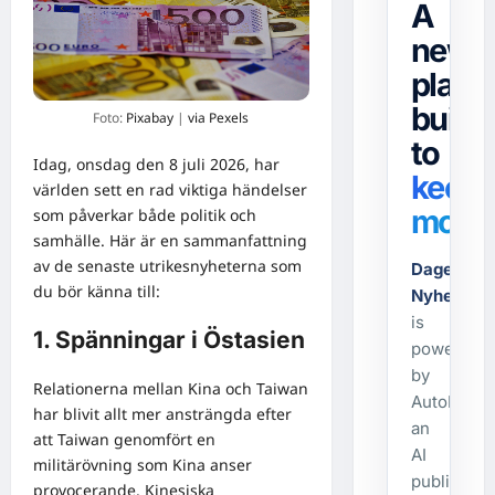
A
news
platf
built
Foto:
Pixabay
|
via Pexels
to
Idag, onsdag den 8 juli 2026, har
keep
världen sett en rad viktiga händelser
movin
som påverkar både politik och
samhälle. Här är en sammanfattning
av de senaste utrikesnyheterna som
Dagens-
du bör känna till:
Nyheter.s
is
1. Spänningar i Östasien
powered
by
Relationerna mellan Kina och Taiwan
AutoPost,
har blivit allt mer ansträngda efter
an
att Taiwan genomfört en
AI
militärövning som Kina anser
publishing
provocerande. Kinesiska