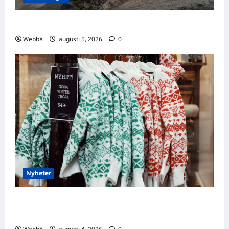
Idag gratulerar vi Ulrik och Alrik!
WebbX
augusti 5, 2026
0
Nyheter
Födda den 4 augusti: Astrologiska insikter
från fyra traditioner