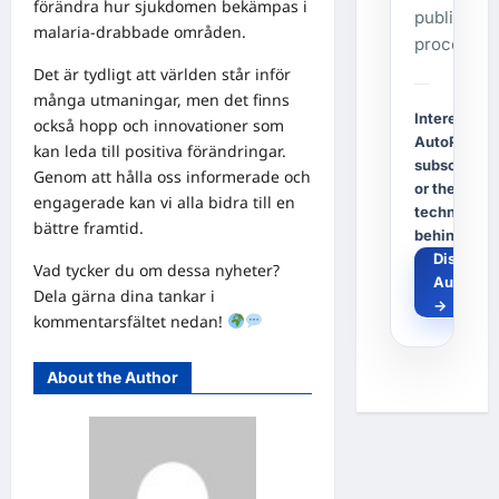
förändra hur sjukdomen bekämpas i
publishing
malaria-drabbade områden.
process.
Det är tydligt att världen står inför
många utmaningar, men det finns
Interested i
också hopp och innovationer som
AutoPost, a
kan leda till positiva förändringar.
subscriptio
Genom att hålla oss informerade och
or the
engagerade kan vi alla bidra till en
technology
bättre framtid.
behind it?
Discover
Vad tycker du om dessa nyheter?
AutoPos
Dela gärna dina tankar i
→
kommentarsfältet nedan!
About the Author