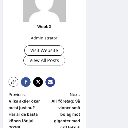
WebbX
Administrator
Visit Website
View All Posts
P
Previous:
Next:
Vilka aktier ökar
AI i företag: Så
o
mest just nu?
vinner små
s
Här är de bästa
bolag mot
t
köpen för juli
giganter med
2026!
rätt teknik