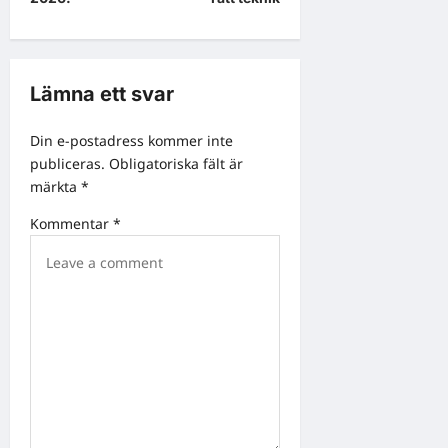
n
a
v
Lämna ett svar
i
g
Din e-postadress kommer inte
a
publiceras.
Obligatoriska fält är
märkta
*
t
i
Kommentar
*
o
n