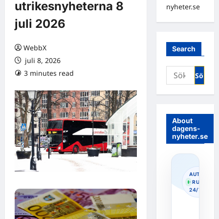
utrikesnyheterna 8
nyheter.se
juli 2026
WebbX
Search
juli 8, 2026
Sök
3 minutes read
0 comments
efter:
About
dagens-
nyheter.se
AUTOPOS
· RUNNIN
24/7