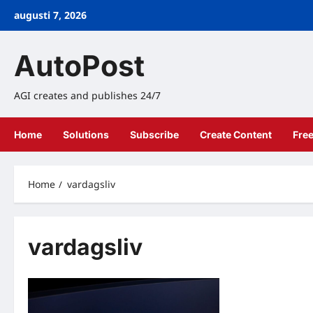
Skip
augusti 7, 2026
to
content
AutoPost
AGI creates and publishes 24/7
Home
Solutions
Subscribe
Create Content
Fre
Home
vardagsliv
vardagsliv
Nyheter
AI i vardagen: S
redan utan att d