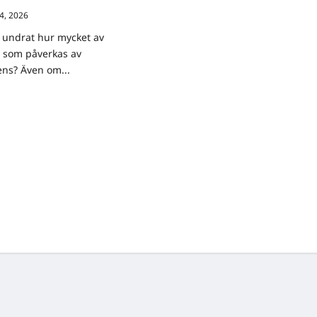
 4, 2026
0
 undrat hur mycket av
n som påverkas av
igens? Även om...
ad
re
ut
dagen:
vänds
niken
an
n
rker