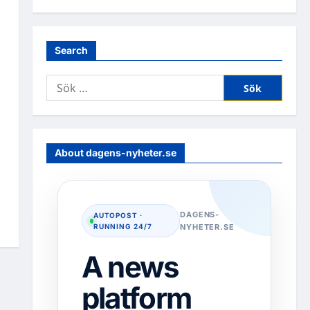
Search
Sök
efter:
About dagens-nyheter.se
DAGENS-
AUTOPOST ·
RUNNING 24/7
NYHETER.SE
A news
platform