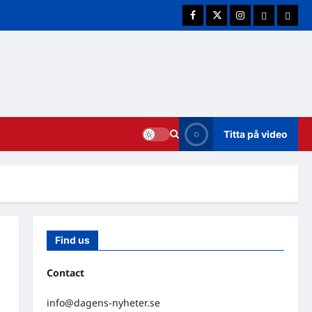
Facebook
Twitter
Instagram
E-post
Cookie
Titta på video
Find us
Contact
info@dagens-nyheter.se