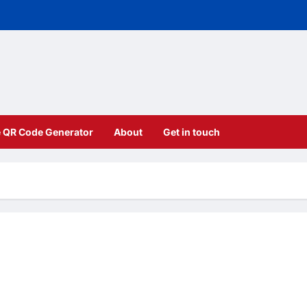
e QR Code Generator
About
Get in touch
å används tekniken
u märker det