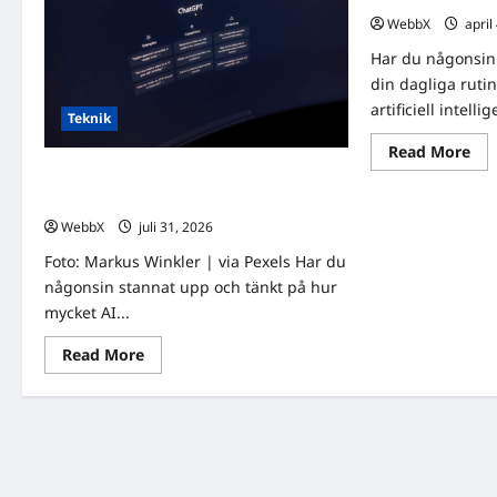
WebbX
april
Har du någonsin
din dagliga ruti
artificiell intell
Teknik
Re
Read More
mo
AI i vardagen: Så används tekniken
abo
AI
redan utan att du märker det
i
WebbX
juli 31, 2026
0
var
Så
an
Foto: Markus Winkler | via Pexels Har du
tek
någonsin stannat upp och tänkt på hur
red
uta
mycket AI...
att
du
mä
Read
Read More
det
more
about
AI
i
vardagen:
Så
används
tekniken
redan