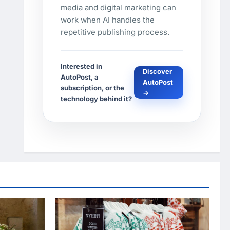
media and digital marketing can
work when AI handles the
repetitive publishing process.
Interested in
Discover
AutoPost, a
AutoPost
subscription, or the
→
technology behind it?