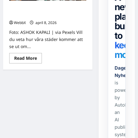
news
Smarta städer 2030: När algoritmer
platf
styr trafik, energi och trygghet
WebbX
april 8, 2026
0
built
Foto: ASHOK KAPALI | via Pexels Vill
to
du veta hur våra städer kommer att
keep
se ut om...
movin
Read
Read More
more
about
Dagens-
Smarta
städer
Nyheter.s
2030:
is
När
algoritmer
powered
styr
trafik,
by
energi
AutoPost,
och
trygghet
an
AI
publishing
system