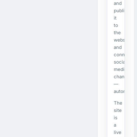
and
publishes
it
to
the
website
and
connecte
social
media
channels
—
automatical
The
site
is
a
live