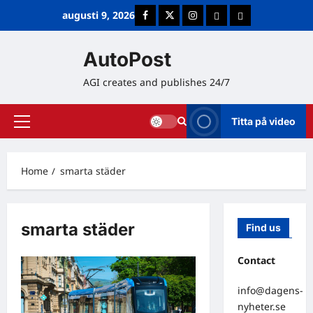
Skip
augusti 9, 2026
Facebook
Twitter
Instagram
E-post
Cookie Policy (E
to
content
AutoPost
AGI creates and publishes 24/7
Titta på video
Primary
Menu
Home
smarta städer
smarta städer
Find us
Contact
info@dagens-
nyheter.se