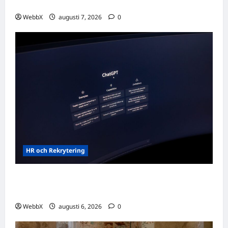
Dagens tanke: Att omfamna det som varit
WebbX
augusti 7, 2026
0
HR och Rekrytering
Vilka AI-lösningar finns det för HR- och
rekryteringsbranschen?
WebbX
augusti 6, 2026
0