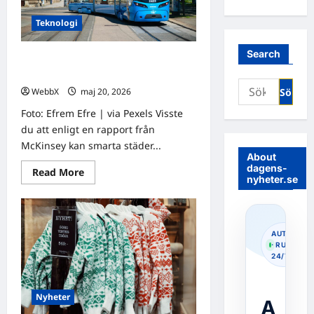
Teknologi
Search
Smarta städer 2030: När algoritmer
styr trafik, energi och trygghet
Sök
WebbX
maj 20, 2026
0
efter:
Foto: Efrem Efre | via Pexels Visste
du att enligt en rapport från
McKinsey kan smarta städer...
About
dagens-
Read
Read More
nyheter.se
more
about
Smarta
städer
2030:
När
AUTOPOS
algoritmer
· RUNNIN
styr
24/7
trafik,
energi
och
trygghet
Nyheter
A