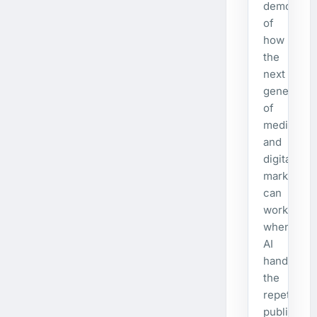
demonstra
of
how
the
next
generatio
of
media
and
digital
marketing
can
work
when
AI
handles
the
repetitive
publishing