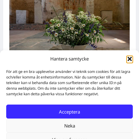
Hantera samtycke
Namnsdagar
För att ge en bra upplevelse använder vi teknik som cookies för att lagra
och/eller komma åt enhetsinformation. När du samtycker till dessa
tekniker kan vi behandla data som surfbeteende eller unika ID:n på
Idag gratulerar vi Ulrik och Alrik!
denna webbplats. Om du inte samtycker eller om du återkallar ditt
WebbX
augusti 5, 2026
0
samtycke kan detta påverka vissa funktioner negativt.
Acceptera
Home
Solutions
Subscribe
Create Content
Free QR Code Generator
About
Get in touch
Neka
Facebook
Twitter
Instagram
E-post
Cookie Policy (EU)