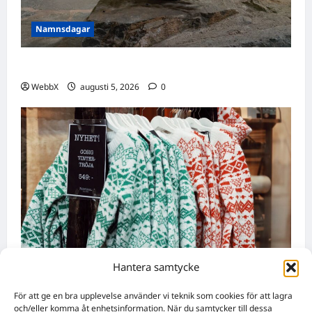
Namnsdagar
Idag gratulerar vi Ulrik och Alrik!
WebbX
augusti 5, 2026
0
Hantera samtycke
Nyheter
För att ge en bra upplevelse använder vi teknik som cookies för att lagra
Födda den 4 augusti: Astrologiska insikter
och/eller komma åt enhetsinformation. När du samtycker till dessa