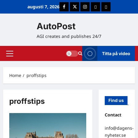
Skip
augusti 7, 2026
Facebook
Twitter
Instagram
E-post
Cookie Policy (E
to
content
AutoPost
AGI creates and publishes 24/7
Titta på video
Primary
Menu
Home
proffstips
proffstips
Find us
Contact
info@dagens-
nyheter.se