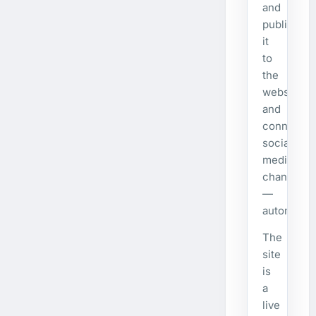
and
publishes
it
to
the
website
and
connecte
social
media
channels
—
automatical
The
site
is
a
live