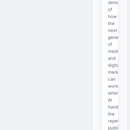
demonstra
of
how
the
next
generatio
of
media
and
digital
marketing
can
work
when
AI
handles
the
repetitive
publishing