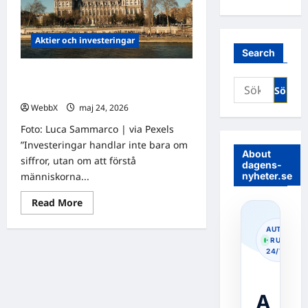
Aktier och investeringar
Search
Aktier att köpa idag – hur tänker
Sök
proffsen när de väljer bolag?
efter:
WebbX
maj 24, 2026
0
Foto: Luca Sammarco | via Pexels
”Investeringar handlar inte bara om
About
siffror, utan om att förstå
dagens-
nyheter.se
människorna...
Read
Read More
more
about
Aktier
AUTOPOS
att
· RUNNIN
köpa
24/7
idag
–
hur
tänker
A
proffsen
när