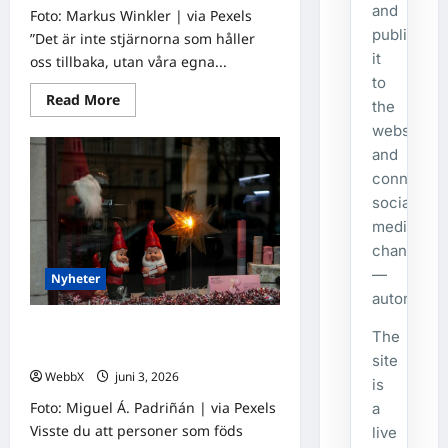
and
Foto: Markus Winkler | via Pexels
publishes
”Det är inte stjärnorna som håller
it
oss tillbaka, utan våra egna...
to
Read
Read More
the
more
about
website
Födda
den
and
7
connecte
juni:
Astrologiska
social
insikter
från
media
fyra
channels
traditioner
—
Nyheter
automatical
Födda den 3 juni: Astrologiska
The
insikter från fyra kulturer
site
WebbX
juni 3, 2026
0
is
Foto: Miguel Á. Padriñán | via Pexels
a
Visste du att personer som föds
live