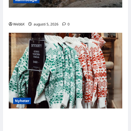
Idag gratulerar vi Ulrik och Alrik!
WebbX
augusti 5, 2026
0
Nyheter
Födda den 4 augusti: Astrologiska insikter
från fyra traditioner