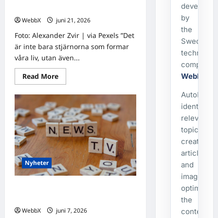
developed
insikter från fyra traditioner
by
WebbX
juni 21, 2026
0
the
Foto: Alexander Zvir | via Pexels ”Det
Swedish
är inte bara stjärnorna som formar
technolog
våra liv, utan även...
company
Read
WebbX
.
Read More
more
about
AutoPost
Födda
den
identifies
21
juni:
relevant
Astrologiska
topics,
insikter
från
creates
fyra
traditioner
articles
Nyheter
and
images,
optimizes
Födda den 7 juni: Astrologiska
insikter från fyra traditioner
the
WebbX
juni 7, 2026
0
content,