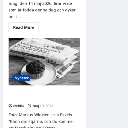
fyra
Idag, den 14 maj 2026, firar vi de
traditioner
som är födda denna dag och dyker
ner i...
Read
Read More
more
about
Födda
den
14
maj:
Astrologiska
insikter
från
fyra
kulturer
Nyheter
Födda den 10 maj: Astrologiska
insikter från fyra traditioner
WebbX
maj 10, 2026
0
Foto: Markus Winkler | via Pexels
”Känn din stjärna, och du kommer
att förstå din väg.” Detta...