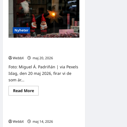
maj:
En
astrologisk
djupdykning
Nyheter
Födda den 20 maj: Astrologiska
insikter från fyra traditioner
WebbX
maj 20, 2026
0
Foto: Miguel Á. Padriñán | via Pexels
Idag, den 20 maj 2026, firar vi de
som är...
Read
Read More
Nyheter
more
about
Födda
den
Födda den 14 maj: Astrologiska
20
maj:
insikter från fyra kulturer
Astrologiska
WebbX
maj 14, 2026
0
insikter
från