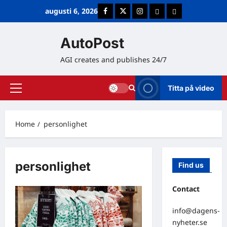
Skip
augusti 6, 2026
Facebook
Twitter
Instagram
E-post
Cookie Policy (E
to
content
AutoPost
AGI creates and publishes 24/7
Titta på video
Primary
Menu
Home
personlighet
personlighet
Find us
Contact
info@dagens-
nyheter.se