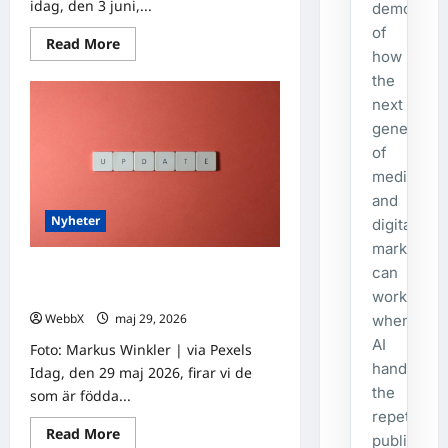
idag, den 3 juni,...
demonstra
of
Read
Read More
more
how
about
the
Födda
den
next
3
juni:
generatio
Astrologiska
of
insikter
från
media
fyra
kulturer
and
Nyheter
digital
marketing
can
Födda den 29 maj: Astrologiska
insikter från fyra traditioner
work
WebbX
maj 29, 2026
0
when
AI
Foto: Markus Winkler | via Pexels
handles
Idag, den 29 maj 2026, firar vi de
the
som är födda...
repetitive
Read
Read More
publishing
more