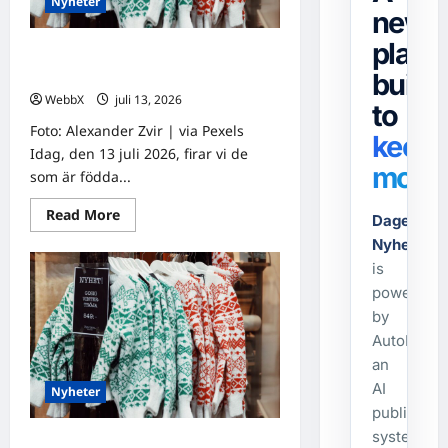
Nyheter
news
platf
Födda den 13 juli: Astrologiska
insikter från fyra traditioner
built
WebbX
juli 13, 2026
0
to
Foto: Alexander Zvir | via Pexels
keep
Idag, den 13 juli 2026, firar vi de
movin
som är födda...
Read
Read More
Dagens-
more
about
Nyheter.s
Födda
is
den
13
powered
juli:
Astrologiska
by
insikter
från
AutoPost,
fyra
an
traditioner
AI
Nyheter
publishing
system
Födda den 21 juni: Astrologiska