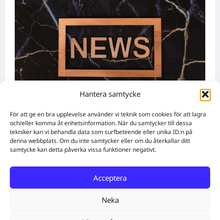
Hantera samtycke
Teknologi
För att ge en bra upplevelse använder vi teknik som cookies för att lagra
Vad har hänt med AI? Senaste nyheterna
och/eller komma åt enhetsinformation. När du samtycker till dessa
tekniker kan vi behandla data som surfbeteende eller unika ID:n på
inom AI
denna webbplats. Om du inte samtycker eller om du återkallar ditt
WebbX
augusti 2, 2026
0
samtycke kan detta påverka vissa funktioner negativt.
Acceptera
Home
Solutions
Subscribe
Create Content
Free QR Code Generator
About
Get in touch
Neka
Facebook
Twitter
Instagram
E-post
Cookie Policy (EU)