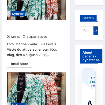
Nyheter
Search
Födda den 4 augusti: Astrologiska
Sök
insikter från fyra traditioner
efter:
WebbX
augusti 4, 2026
0
Foto: Marina Zvada | via Pexels
Visste du att personer som föds
About
idag, den 4 augusti 2026,...
dagens-
nyheter.se
Read
Read More
more
about
Födda
den
AUTOPOS
4
· RUNNIN
augusti:
24/7
Astrologiska
insikter
från
fyra
traditioner
A