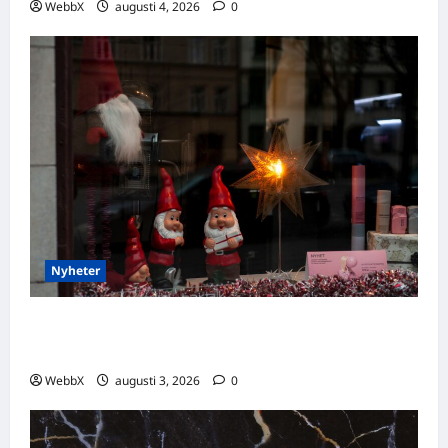
WebbX
augusti 4, 2026
0
Nyheter
Världens stora evenemang som händer
denna vecka: 3–9 augusti 2026
WebbX
augusti 3, 2026
0