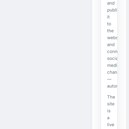
and
publishes
it
to
the
website
and
connecte
social
media
channels
—
automatical
The
site
is
a
live