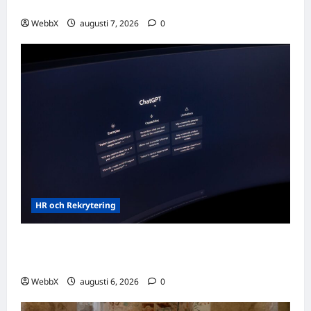
Dagens tanke: Att omfamna det som varit
WebbX
augusti 7, 2026
0
HR och Rekrytering
Vilka AI-lösningar finns det för HR- och
rekryteringsbranschen?
WebbX
augusti 6, 2026
0