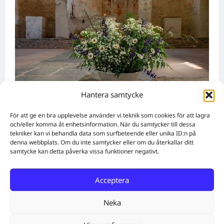
Hantera samtycke
Namnsdagar
För att ge en bra upplevelse använder vi teknik som cookies för att lagra
och/eller komma åt enhetsinformation. När du samtycker till dessa
tekniker kan vi behandla data som surfbeteende eller unika ID:n på
Idag gratulerar vi Ulrik och Alrik!
denna webbplats. Om du inte samtycker eller om du återkallar ditt
WebbX
augusti 5, 2026
0
samtycke kan detta påverka vissa funktioner negativt.
Acceptera
Home
Solutions
Subscribe
Create Content
Free QR Code Generator
About
Get in touch
Neka
Facebook
Twitter
Instagram
E-post
Cookie Policy (EU)