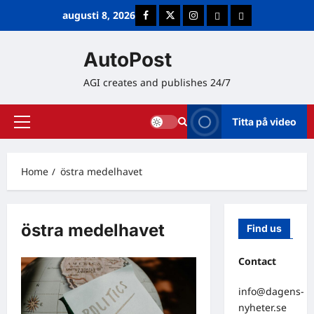
Skip
augusti 8, 2026
Facebook
Twitter
Instagram
E-post
Cookie Policy (E
to
content
AutoPost
AGI creates and publishes 24/7
Titta på video
Primary
Menu
Home
östra medelhavet
östra medelhavet
Find us
Contact
info@dagens-
nyheter.se