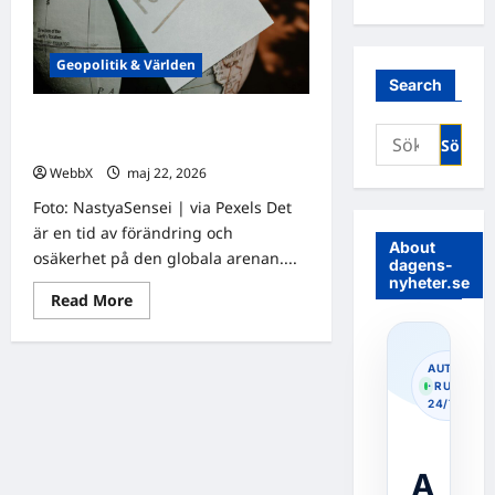
Geopolitik & Världen
Search
Turkiets roll mellan öst och väst: En
Sök
geopolitisk balansakt
efter:
WebbX
maj 22, 2026
0
Foto: NastyaSensei | via Pexels Det
är en tid av förändring och
About
osäkerhet på den globala arenan....
dagens-
nyheter.se
Read
Read More
more
about
Turkiets
roll
AUTOPOS
mellan
· RUNNIN
öst
24/7
och
väst:
En
geopolitisk
balansakt
A