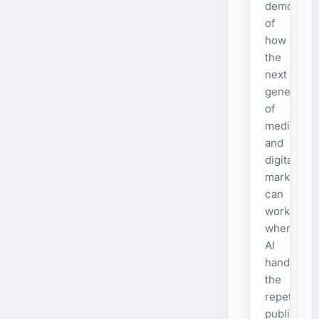
demonstra
of
how
the
next
generatio
of
media
and
digital
marketing
can
work
when
AI
handles
the
repetitive
publishing