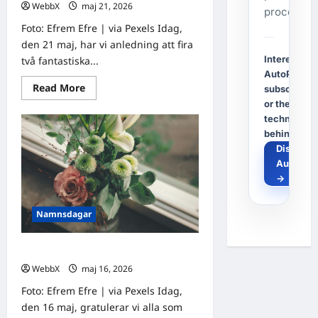
WebbX
maj 21, 2026
0
process.
Foto: Efrem Efre | via Pexels Idag,
den 21 maj, har vi anledning att fira
Interested i
två fantastiska...
AutoPost, a
Read
Read More
subscriptio
more
or the
about
Idag
technology
gratulerar
behind it?
vi
Konstantin
Discover
och
AutoPos
Conny!
→
Namnsdagar
Idag gratulerar vi Ronald och Ronny!
WebbX
maj 16, 2026
0
Foto: Efrem Efre | via Pexels Idag,
den 16 maj, gratulerar vi alla som