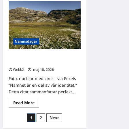
Idag
gratulerar
vi
Sofia
och
Sonja!
Namnsdagar
Idag gratulerar vi Esbjörn och
Styrbjörn!
WebbX
maj 10, 2026
0
Foto: nuclear medicine | via Pexels
”Namnet är en del av vår identitet.”
Detta citat sammanfattar perfekt...
Read
Read More
more
about
Idag
Sidnumrering
1
2
Next
gratulerar
vi
för
Esbjörn