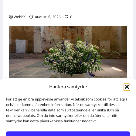
Vilka AI-lösningar finns det för HR- och
rekryteringsbranschen?
WebbX
augusti 6, 2026
0
Hantera samtycke
Namnsdagar
För att ge en bra upplevelse använder vi teknik som cookies för att lagra
och/eller komma åt enhetsinformation. När du samtycker till dessa
tekniker kan vi behandla data som surfbeteende eller unika ID:n på
Idag gratulerar vi Ulrik och Alrik!
denna webbplats. Om du inte samtycker eller om du återkallar ditt
samtycke kan detta påverka vissa funktioner negativt.
WebbX
augusti 5, 2026
0