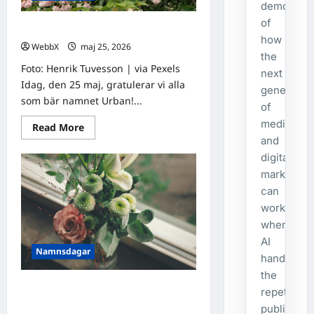
demonstra
of
Idag gratulerar vi Urban!
how
WebbX
maj 25, 2026
0
the
Foto: Henrik Tuvesson | via Pexels
next
Idag, den 25 maj, gratulerar vi alla
generatio
som bär namnet Urban!...
of
media
Read
Read More
more
and
about
Idag
digital
gratulerar
marketing
vi
Urban!
can
work
when
AI
Namnsdagar
handles
the
Idag gratulerar vi Konstantin och
repetitive
Conny!
publishing