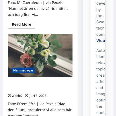
Foto: M. Caeruleum | via Pexels
developed
”Namnet är en del av vår identitet,
by
och idag firar vi...
the
Swedish
Read
Read More
more
technolog
about
company
Idag
gratulerar
WebbX
.
vi
Robert
och
AutoPost
Robin!
identifies
relevant
topics,
Namnsdagar
creates
articles
Idag gratulerar vi Ingemar och
and
Gudmar!
images,
WebbX
juni 3, 2026
0
optimizes
Foto: Efrem Efre | via Pexels Idag,
the
den 3 juni, gratulerar vi alla som bär
content,
namnen Ingemar...