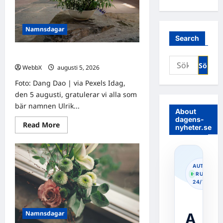
Namnsdagar
Search
Idag gratulerar vi Ulrik och Alrik!
Sök
WebbX
augusti 5, 2026
0
efter:
Foto: Dang Dao | via Pexels Idag,
den 5 augusti, gratulerar vi alla som
bär namnen Ulrik...
About
dagens-
Read
Read More
nyheter.se
more
about
Idag
gratulerar
vi
Ulrik
AUTOPOS
och
· RUNNIN
Alrik!
24/7
Namnsdagar
A