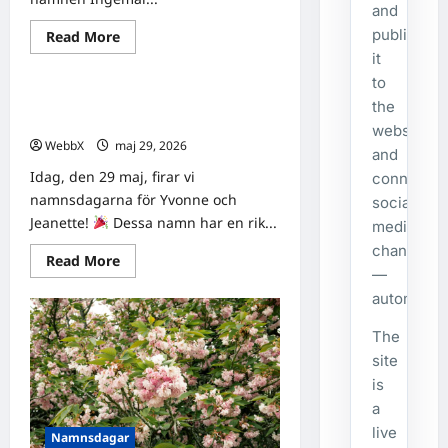
and
publishes
Read
Read More
Namnsdagar
more
it
about
Idag
to
gratulerar
Idag gratulerar vi Yvonne och
vi
the
Ingemar
Jeanette!
website
och
WebbX
maj 29, 2026
0
Gudmar!
and
Idag, den 29 maj, firar vi
connecte
namnsdagarna för Yvonne och
social
Jeanette!
Dessa namn har en rik...
media
channels
Read
Read More
more
—
about
automatical
Idag
gratulerar
vi
The
Yvonne
och
site
Jeanette!
is
a
live
Namnsdagar