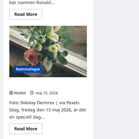
bär namnen Ronald...
Read
Read More
more
about
Idag
gratulerar
vi
Ronald
och
Ronny!
Namnsdagar
Idag gratulerar vi Sofia och Sonja!
WebbX
maj 15, 2026
0
Foto: Nikolay Demirev | via Pexels
Idag, fredag den 15 maj 2026, är det
en speciell dag...
Read
Read More
more
about