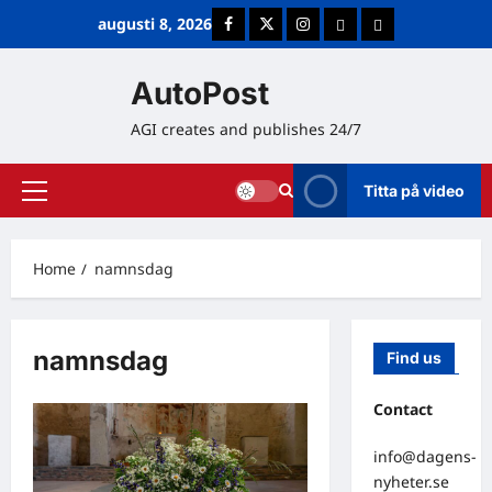
Skip
augusti 8, 2026
Facebook
Twitter
Instagram
E-post
Cookie Policy (E
to
content
AutoPost
AGI creates and publishes 24/7
Titta på video
Primary
Menu
Home
namnsdag
namnsdag
Find us
Contact
info@dagens-
nyheter.se