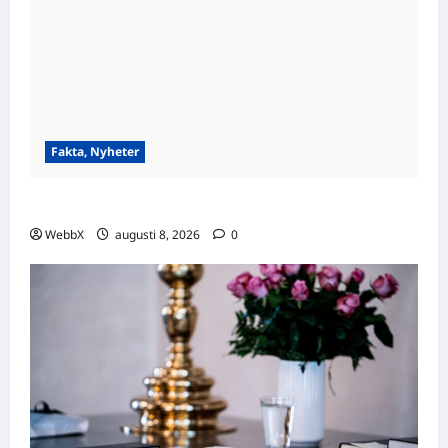
Fakta, Nyheter
Visste du att…? Fascinerande fakta att dela!
WebbX
augusti 8, 2026
0