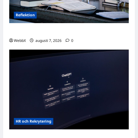
Reflektion
Dagens tanke: Att omfamna det som varit
WebbX
augusti 7, 2026
0
HR och Rekrytering