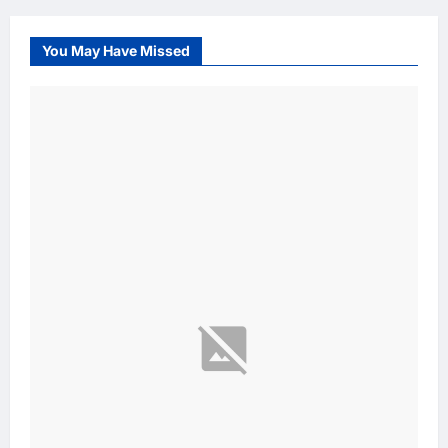
och
inlägg
Styrbjörn!
You May Have Missed