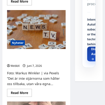
Read
Read More
process.
more
about
Vad
säger
stjärnorna
Interested i
om
dig?
AutoPost, a
Dagens
subscriptio
horoskop
11
or the
juni
technology
2026
Nyheter
behind it?
Discover
AutoPos
Födda den 7 juni: Astrologiska
→
insikter från fyra traditioner
WebbX
juni 7, 2026
0
Foto: Markus Winkler | via Pexels
”Det är inte stjärnorna som håller
oss tillbaka, utan våra egna...
Read
Read More
more
about
Födda