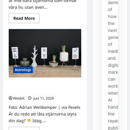
är inte bara stjärnorna som formar
demonstra
våra liv, utan även...
of
how
Read
Read More
more
the
about
Födda
next
den
generatio
21
juni:
of
Astrologiska
insikter
media
från
and
fyra
traditioner
digital
Astrologi
marketing
can
Vad säger stjärnorna om dig?
work
Dagens horoskop 11 juni 2026
when
WebbX
juni 11, 2026
0
AI
handles
Foto: Adrian Weitkemper | via Pexels
Är du redo att låta stjärnorna styra
the
din dag?
Idag,...
repetitive
publishing