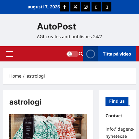
Skip
augusti 7, 2026
Facebook
Twitter
Instagram
E-post
Cookie Policy (E
to
content
AutoPost
AGI creates and publishes 24/7
Titta på video
Primary
Menu
Home
astrologi
astrologi
Find us
Contact
info@dagens-
nyheter.se