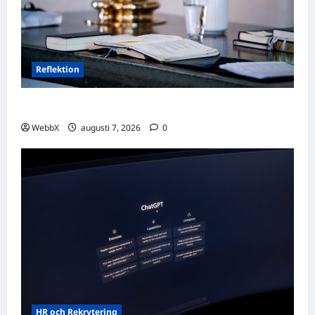
Reflektion
Dagens tanke: Att omfamna det som varit
WebbX
augusti 7, 2026
0
HR och Rekrytering