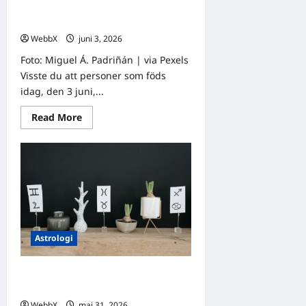
Födda den 3 juni: Astrologiska
insikter från fyra kulturer
WebbX
juni 3, 2026
0
Foto: Miguel Á. Padriñán | via Pexels
Visste du att personer som föds
idag, den 3 juni,...
Read
Read More
more
about
Födda
den
3
juni:
Astrologiska
insikter
från
fyra
kulturer
Astrologi
Vad säger stjärnorna om dig?
Dagens horoskop 31 maj 2026
WebbX
maj 31, 2026
0