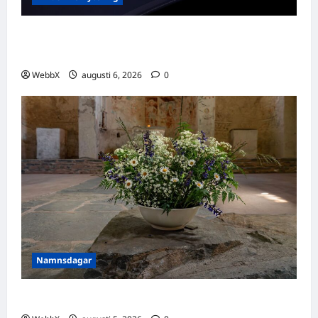
Vilka AI-lösningar finns det för HR- och
rekryteringsbranschen?
WebbX
augusti 6, 2026
0
Namnsdagar
Idag gratulerar vi Ulrik och Alrik!