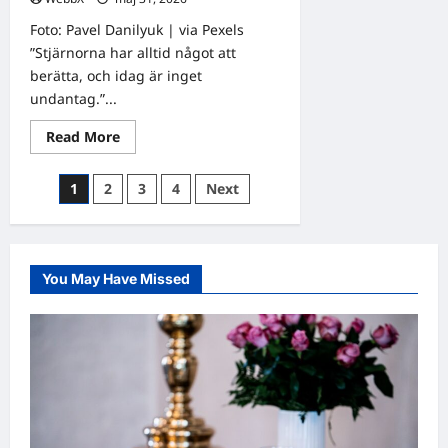
Foto: Pavel Danilyuk | via Pexels
”Stjärnorna har alltid något att
berätta, och idag är inget
undantag.”...
Read
Read More
more
about
Vad
Sidnumrering
1
2
3
4
Next
säger
stjärnorna
för
om
dig?
inlägg
Dagens
horoskop
31
You May Have Missed
maj
2026