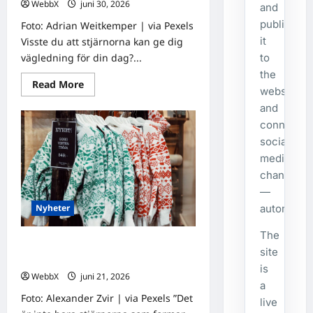
WebbX
juni 30, 2026
0
and
publishes
Foto: Adrian Weitkemper | via Pexels
it
Visste du att stjärnorna kan ge dig
vägledning för din dag?...
to
the
Read
Read More
website
more
about
and
Vad
säger
connecte
stjärnorna
social
om
dig?
media
Dagens
horoskop
channels
för
30
—
juni
automatical
Nyheter
2026
The
Födda den 21 juni: Astrologiska
site
insikter från fyra traditioner
is
WebbX
juni 21, 2026
0
a
Foto: Alexander Zvir | via Pexels ”Det
live