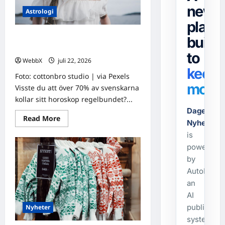
news
Astrologi
platf
Vad säger stjärnorna om dig?
built
Dagens horoskop för 22 juli 2026
to
WebbX
juli 22, 2026
0
keep
Foto: cottonbro studio | via Pexels
movin
Visste du att över 70% av svenskarna
kollar sitt horoskop regelbundet?...
Dagens-
Read
Read More
Nyheter.s
more
about
is
Vad
säger
powered
stjärnorna
by
om
dig?
AutoPost,
Dagens
horoskop
an
för
22
AI
juli
publishing
Nyheter
2026
system