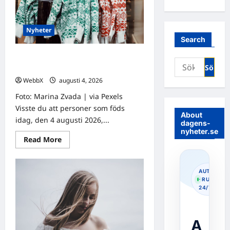
Nyheter
Search
Födda den 4 augusti: Astrologiska
Sök
insikter från fyra traditioner
efter:
WebbX
augusti 4, 2026
0
Foto: Marina Zvada | via Pexels
Visste du att personer som föds
About
idag, den 4 augusti 2026,...
dagens-
nyheter.se
Read
Read More
more
about
Födda
den
AUTOPOS
4
· RUNNIN
augusti:
24/7
Astrologiska
insikter
från
fyra
traditioner
A