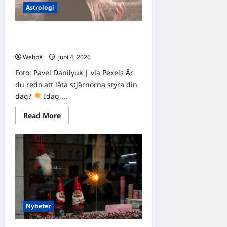
den
Astrologi
7
juni:
Astrologiska
insikter
Vad säger stjärnorna om dig?
från
fyra
Dagens horoskop 4 juni 2026
traditioner
WebbX
juni 4, 2026
0
Foto: Pavel Danilyuk | via Pexels Är
du redo att låta stjärnorna styra din
dag?
Idag,...
Read
Read More
more
about
Vad
säger
stjärnorna
om
dig?
Dagens
horoskop
4
juni
2026
Nyheter