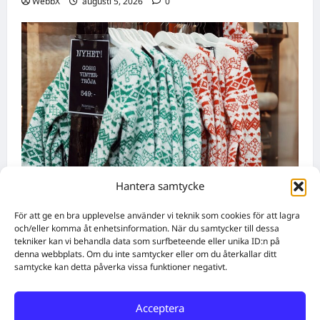
WebbX
augusti 5, 2026
0
Hantera samtycke
Nyheter
För att ge en bra upplevelse använder vi teknik som cookies för att lagra
Födda den 4 augusti: Astrologiska insikter
och/eller komma åt enhetsinformation. När du samtycker till dessa
tekniker kan vi behandla data som surfbeteende eller unika ID:n på
från fyra traditioner
denna webbplats. Om du inte samtycker eller om du återkallar ditt
samtycke kan detta påverka vissa funktioner negativt.
WebbX
augusti 4, 2026
0
Acceptera
Home
Solutions
Subscribe
Create Content