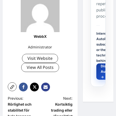
repetitive
publishing
process.
Interested i
WebbX
AutoPost, a
subscriptio
Administrator
or the
technology
Visit Website
behind it?
Discover
View All Posts
AutoPos
→
P
Previous:
Next:
Rörlighet och
Kortsiktig
o
stabilitet för
trading eller
s