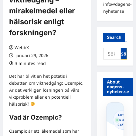
info@dagens-
mirakelmedel eller
nyheter.se
hälsorisk enligt
forskningen?
Search
WebbX
Sök
januari 29, 2026
efter:
3 minutes read
0 comments
Det har blivit en het potatis i
About
debatten om viktnedgång: Ozempic.
dagens-
Är det verkligen lösningen på våra
nyheter.se
viktproblem eller en potentiell
hälsorisk?
AUTOPOS
Vad är Ozempic?
· RUNNIN
24/7
Ozempic är ett läkemedel som har