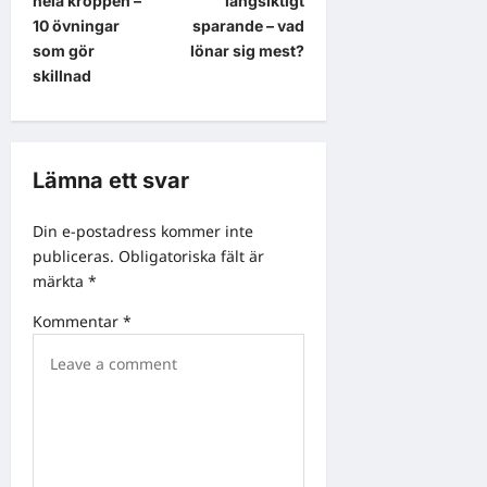
hela kroppen –
långsiktigt
t
10 övningar
sparande – vad
som gör
lönar sig mest?
n
skillnad
a
v
i
Lämna ett svar
g
a
Din e-postadress kommer inte
publiceras.
Obligatoriska fält är
t
märkta
*
i
Kommentar
*
o
n