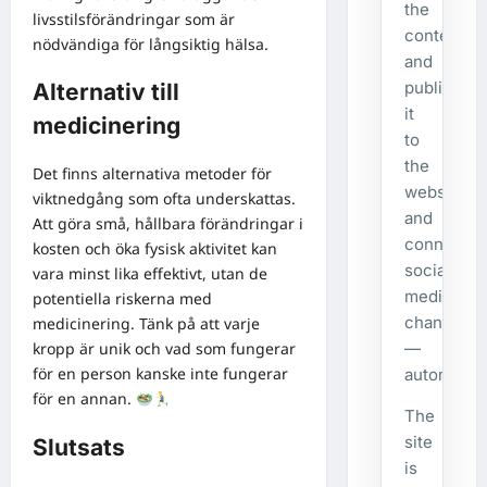
the
livsstilsförändringar som är
content,
nödvändiga för långsiktig hälsa.
and
publishes
Alternativ till
it
medicinering
to
the
Det finns alternativa metoder för
website
viktnedgång som ofta underskattas.
and
Att göra små, hållbara förändringar i
connecte
kosten och öka fysisk aktivitet kan
social
vara minst lika effektivt, utan de
media
potentiella riskerna med
channels
medicinering. Tänk på att varje
—
kropp är unik och vad som fungerar
för en person kanske inte fungerar
automatical
för en annan.
The
site
Slutsats
is