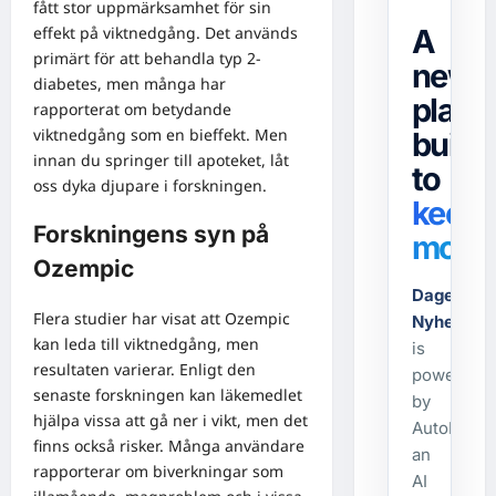
fått stor uppmärksamhet för sin
effekt på viktnedgång. Det används
A
primärt för att behandla typ 2-
news
diabetes, men många har
platf
rapporterat om betydande
viktnedgång som en bieffekt. Men
built
innan du springer till apoteket, låt
to
oss dyka djupare i forskningen.
keep
Forskningens syn på
movin
Ozempic
Dagens-
Flera studier har visat att Ozempic
Nyheter.s
kan leda till viktnedgång, men
is
resultaten varierar. Enligt den
powered
senaste forskningen kan läkemedlet
by
hjälpa vissa att gå ner i vikt, men det
AutoPost,
finns också risker. Många användare
an
rapporterar om biverkningar som
AI