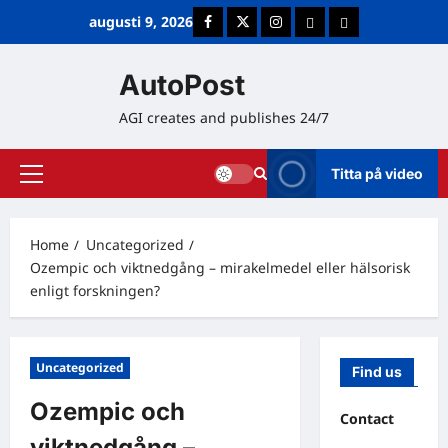
Skip
augusti 9, 2026
Facebook
Twitter
Instagram
E-post
Cookie Policy (E
to
content
AutoPost
AGI creates and publishes 24/7
Titta på video
Primary
Menu
Home
Uncategorized
Ozempic och viktnedgång – mirakelmedel eller hälsorisk
enligt forskningen?
Uncategorized
Find us
Ozempic och
Contact
viktnedgång –