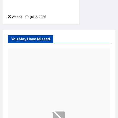
Technologies: Products,
Clients, and the Future of AI
WebbX
juli 2, 2026
0
You May Have Missed