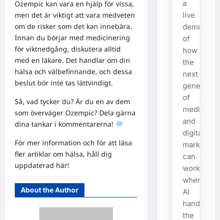
a
Ozempic kan vara en hjälp för vissa,
live
men det är viktigt att vara medveten
om de risker som det kan innebära.
demonstra
Innan du börjar med medicinering
of
för viktnedgång, diskutera alltid
how
med en läkare. Det handlar om din
the
hälsa och välbefinnande, och dessa
next
beslut bör inte tas lättvindigt.
generatio
of
Så, vad tycker du? Är du en av dem
media
som överväger Ozempic? Dela gärna
and
dina tankar i kommentarerna!
digital
För mer information och för att läsa
marketing
fler artiklar om hälsa, håll dig
can
uppdaterad här!
work
when
About the Author
AI
handles
the