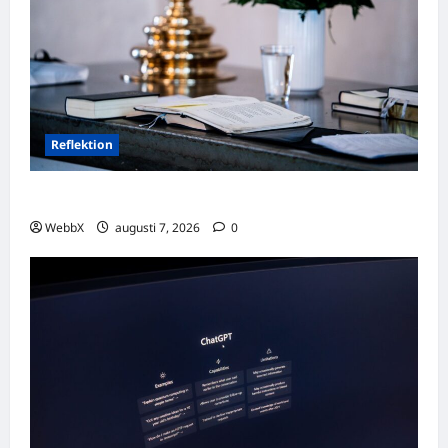
Reflektion
Dagens tanke: Att omfamna det som varit
WebbX
augusti 7, 2026
0