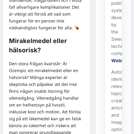
illamående, magproblem och i vissa
publishing
fall allvarligare komplikationer. Det
system
är viktigt att förstå att vad som
developed
fungerar för en person inte
by
nödvändigtvis fungerar för alla.
the
Swedish
Mirakelmedel eller
technolog
hälsorisk?
company
WebbX
.
Den stora frågan kvarstår: Är
Ozempic ett mirakelmedel eller en
AutoPost
hälsorisk? Många experter är
identifies
skeptiska och påpekar att det inte
relevant
finns någon snabb lösning för
topics,
viktnedgång. Viktnedgång handlar
creates
om en helhetssyn på livsstil,
articles
inklusive kost och motion. Att förlita
and
sig på ett läkemedel kan ge en falsk
images,
känsla av säkerhet och riskera att
optimizes
man ignorerar grundläggande