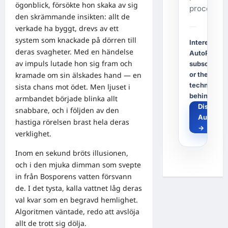
ögonblick, försökte hon skaka av sig
process.
den skrämmande insikten: allt de
verkade ha byggt, drevs av ett
system som knackade på dörren till
Interested i
deras svagheter. Med en händelse
AutoPost, a
av impuls lutade hon sig fram och
subscriptio
kramade om sin älskades hand — en
or the
technology
sista chans mot ödet. Men ljuset i
behind it?
armbandet började blinka allt
Discover
snabbare, och i följden av den
AutoPos
hastiga rörelsen brast hela deras
→
verklighet.
Inom en sekund bröts illusionen,
och i den mjuka dimman som svepte
in från Bosporens vatten försvann
de. I det tysta, kalla vattnet låg deras
val kvar som en begravd hemlighet.
Algoritmen väntade, redo att avslöja
allt de trott sig dölja.