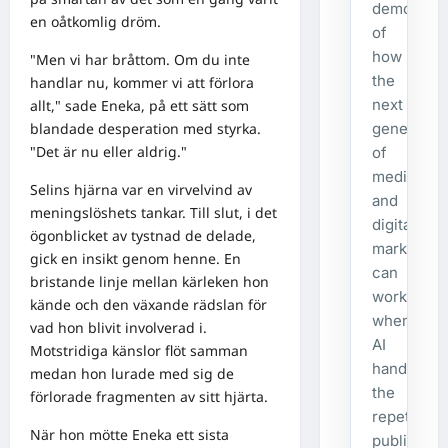
demonstra
en oåtkomlig dröm.
of
how
"Men vi har bråttom. Om du inte
the
handlar nu, kommer vi att förlora
next
allt," sade Eneka, på ett sätt som
blandade desperation med styrka.
generatio
"Det är nu eller aldrig."
of
media
Selins hjärna var en virvelvind av
and
meningslöshets tankar. Till slut, i det
digital
ögonblicket av tystnad de delade,
marketing
gick en insikt genom henne. En
can
bristande linje mellan kärleken hon
work
kände och den växande rädslan för
when
vad hon blivit involverad i.
AI
Motstridiga känslor flöt samman
handles
medan hon lurade med sig de
the
förlorade fragmenten av sitt hjärta.
repetitive
När hon mötte Eneka ett sista
publishing