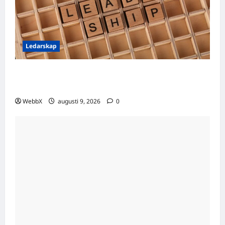
Ledarskap
Ledarskap och rädsla – styr hot eller
inspiration bäst?
WebbX
augusti 9, 2026
0