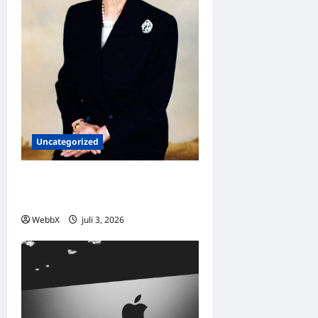
Uncategorized
Dagens guldkorn: Margaret
Thatcher
WebbX
juli 3, 2026
0