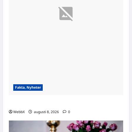
Fakta, Nyheter
Visste du att…? Fascinerande fakta att dela!
WebbX
augusti 8, 2026
0