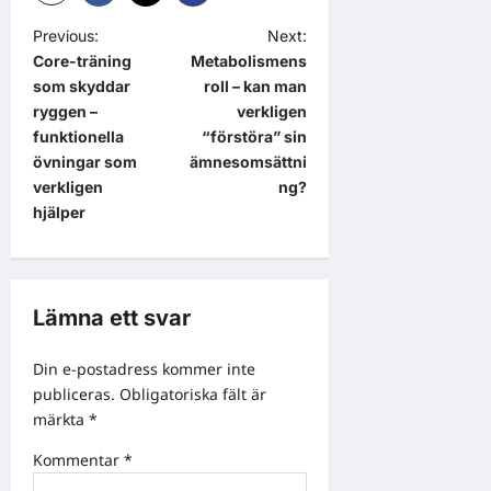
P
Previous:
Next:
Core-träning
Metabolismens
o
som skyddar
roll – kan man
s
ryggen –
verkligen
t
funktionella
“förstöra” sin
övningar som
ämnesomsättni
n
verkligen
ng?
a
hjälper
v
i
g
Lämna ett svar
a
Din e-postadress kommer inte
t
publiceras.
Obligatoriska fält är
i
märkta
*
o
Kommentar
*
n