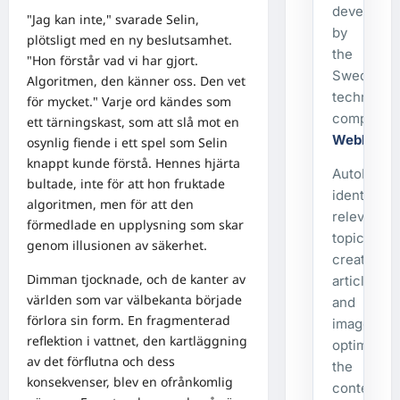
developed
"Jag kan inte," svarade Selin,
by
plötsligt med en ny beslutsamhet.
the
"Hon förstår vad vi har gjort.
Swedish
Algoritmen, den känner oss. Den vet
technolog
för mycket." Varje ord kändes som
company
ett tärningskast, som att slå mot en
WebbX
.
osynlig fiende i ett spel som Selin
knappt kunde förstå. Hennes hjärta
AutoPost
bultade, inte för att hon fruktade
identifies
algoritmen, men för att den
relevant
förmedlade en upplysning som skar
topics,
genom illusionen av säkerhet.
creates
Dimman tjocknade, och de kanter av
articles
världen som var välbekanta började
and
förlora sin form. En fragmenterad
images,
reflektion i vattnet, den kartläggning
optimizes
av det förflutna och dess
the
konsekvenser, blev en ofrånkomlig
content,