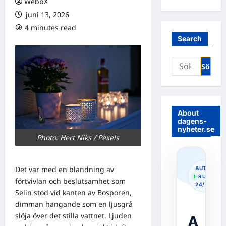
WebbX
juni 13, 2026
4 minutes read
0 comments
Search
Sök
efter:
About
dagens-
nyheter.se
Photo: Hert Niks / Pexels
Det var med en blandning av
AUTOPOS
· RUNNIN
förtvivlan och beslutsamhet som
24/7
Selin stod vid kanten av Bosporen,
dimman hängande som en ljusgrå
slöja över det stilla vattnet. Ljuden
A