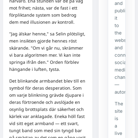
närvaro. Ena stunden var de på väg
and
mot frihet; nästa, var de fast i ett
publishes
förpliktande system som bedrog
it
dem med illusionen av kontroll.
to
the
"Jag älskar henne," sa Selin plötsligt,
website
men insikten gjorde hennes röst
and
skärande. "Om vi går nu, skrämmer
vi bara algoritmen mer. Vi kan inte
connecte
springa ifrån den." Orden förblev
social
hängande i luften, tysta.
media
channels
Det blinkande armbandet blev till en
—
symbol för deras desperation. Som
automatical
om varje blinkning grävde djupare i
deras förtroende och avslöjade en
The
osynlig brottsplats där säkerhet och
site
kärlek var anklagade. Eneka höll fast
is
vid sitt eget armband — ett svart,
a
tungt band som med sin tyngd bar
live
på smärtan av det som en gång varit