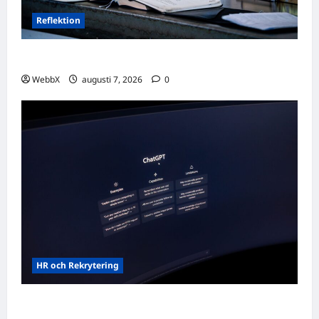
Reflektion
Dagens tanke: Att omfamna det som varit
WebbX
augusti 7, 2026
0
HR och Rekrytering
Vilka AI-lösningar finns det för HR- och