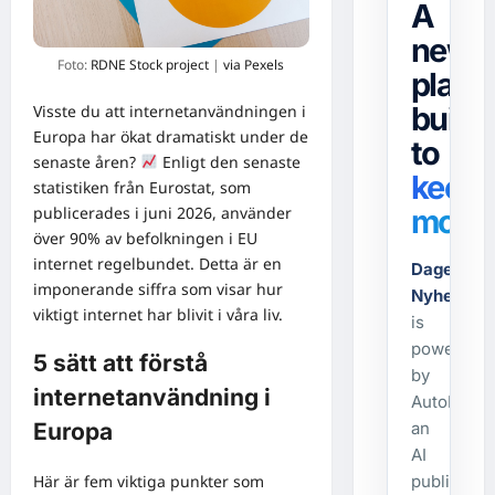
A
news
Foto:
RDNE Stock project
|
via Pexels
platf
built
Visste du att internetanvändningen i
Europa har ökat dramatiskt under de
to
senaste åren?
Enligt den senaste
keep
statistiken från Eurostat, som
publicerades i juni 2026, använder
movin
över 90% av befolkningen i EU
internet regelbundet. Detta är en
Dagens-
imponerande siffra som visar hur
Nyheter.s
viktigt internet har blivit i våra liv.
is
powered
5 sätt att förstå
by
internetanvändning i
AutoPost,
an
Europa
AI
Här är fem viktiga punkter som
publishing