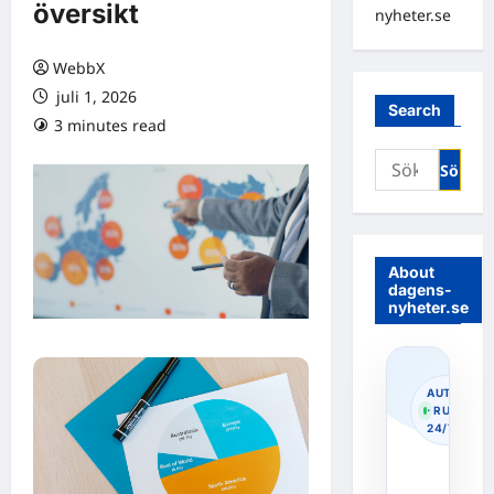
översikt
nyheter.se
WebbX
juli 1, 2026
Search
3 minutes read
0 comments
Sök
efter:
About
dagens-
nyheter.se
AUTOPOS
· RUNNIN
24/7