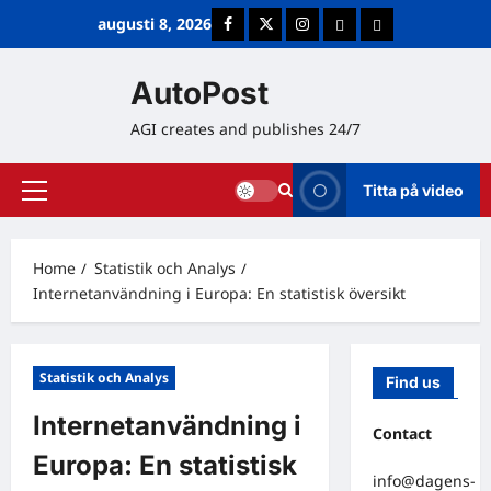
Skip
augusti 8, 2026
Facebook
Twitter
Instagram
E-post
Cookie Policy (E
to
content
AutoPost
AGI creates and publishes 24/7
Titta på video
Primary
Menu
Home
Statistik och Analys
Internetanvändning i Europa: En statistisk översikt
Statistik och Analys
Find us
Internetanvändning i
Contact
Europa: En statistisk
info@dagens-