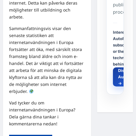
internet. Detta kan påverka deras
publishing
möjligheter till utbildning och
process.
arbete.
Sammanfattningsvis visar den
Interested i
senaste statistiken att
AutoPost, a
internetanvändningen i Europa
subscriptio
fortsätter att öka, med särskilt stora
or the
framsteg bland äldre och inom e-
technology
handel. Det är viktigt att vi fortsätter
behind it?
att arbeta för att minska de digitala
Discover
AutoPos
klyftorna så att alla kan dra nytta av
→
de möjligheter som internet
erbjuder.
Vad tycker du om
internetanvändningen i Europa?
Dela gärna dina tankar i
kommentarerna nedan!