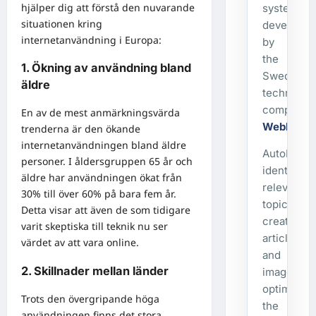
hjälper dig att förstå den nuvarande
system
situationen kring
developed
internetanvändning i Europa:
by
the
1. Ökning av användning bland
Swedish
äldre
technolog
company
En av de mest anmärkningsvärda
WebbX
.
trenderna är den ökande
internetanvändningen bland äldre
AutoPost
personer. I åldersgruppen 65 år och
identifies
äldre har användningen ökat från
relevant
30% till över 60% på bara fem år.
topics,
Detta visar att även de som tidigare
creates
varit skeptiska till teknik nu ser
articles
värdet av att vara online.
and
2. Skillnader mellan länder
images,
optimizes
Trots den övergripande höga
the
användningen finns det stora