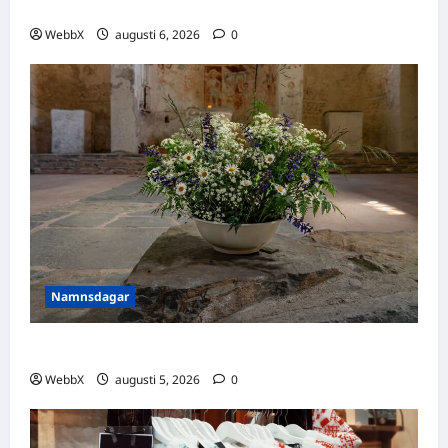
rekryteringsbranschen?
WebbX
augusti 6, 2026
0
Namnsdagar
Idag gratulerar vi Ulrik och Alrik!
WebbX
augusti 5, 2026
0