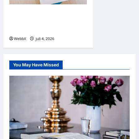
Medianålder globalt: En
översikt av världens
statistik
WebbX
juli 4, 2026
0
You May Have Missed