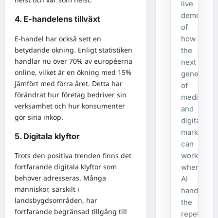
live
demonstra
4. E-handelens tillväxt
of
E-handel har också sett en
how
betydande ökning. Enligt statistiken
the
handlar nu över 70% av européerna
next
online, vilket är en ökning med 15%
generatio
jämfört med förra året. Detta har
of
förändrat hur företag bedriver sin
media
verksamhet och hur konsumenter
and
gör sina inköp.
digital
marketing
5. Digitala klyftor
can
work
Trots den positiva trenden finns det
fortfarande digitala klyftor som
when
behöver adresseras. Många
AI
människor, särskilt i
handles
landsbygdsområden, har
the
fortfarande begränsad tillgång till
repetitive