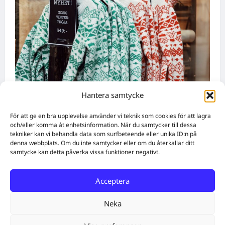
Hantera samtycke
Nyheter
För att ge en bra upplevelse använder vi teknik som cookies för att lagra
Födda den 4 augusti: Astrologiska insikter
och/eller komma åt enhetsinformation. När du samtycker till dessa
tekniker kan vi behandla data som surfbeteende eller unika ID:n på
från fyra traditioner
denna webbplats. Om du inte samtycker eller om du återkallar ditt
samtycke kan detta påverka vissa funktioner negativt.
WebbX
augusti 4, 2026
0
Acceptera
Home
Solutions
Subscribe
Create Content
Free QR Code Generator
About
Get in touch
Neka
Facebook
Twitter
Instagram
E-post
Cookie Policy (EU)