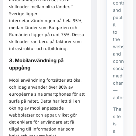
content,
skillnader mellan olika länder. I
and
Sverige ligger
publishes
internetanvändningen på hela 95%,
it
medan länder som Bulgarien och
to
Rumänien ligger på runt 75%. Dessa
the
skillnader kan bero på faktorer som
website
infrastruktur och utbildning.
and
3. Mobilanvändning på
connecte
uppgång
social
media
Mobilanvändning fortsätter att öka,
channels
och idag använder över 80% av
—
européerna sina smartphones för att
automatical
surfa på nätet. Detta har lett till en
ökning av mobilanpassade
The
webbplatser och appar, vilket gör
site
det enklare för användare att få
is
tillgång till information när som
a
helst och var som helst.