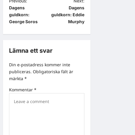
P
Previous:
Next:
Dagens
Dagens
o
guldkorn:
guldkorn: Eddie
s
George Soros
Murphy
t
n
a
Lämna ett svar
v
Din e-postadress kommer inte
i
publiceras.
Obligatoriska fält är
g
märkta
*
a
Kommentar
*
t
i
o
n