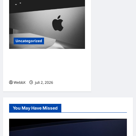
Uncategorized
Exploring Palantir
Technologies: Products,
Clients, and the Future of AI
WebbX
juli 2, 2026
0
You May Have Missed