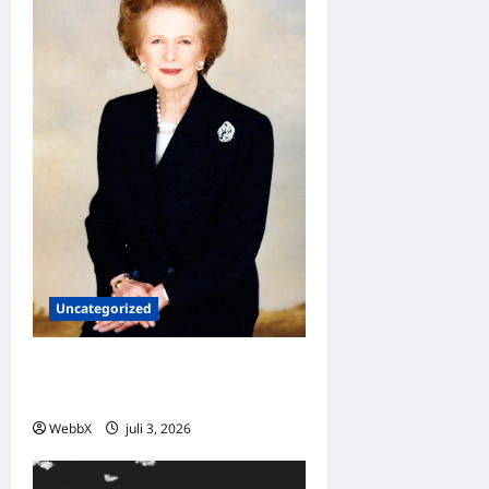
Uncategorized
Dagens guldkorn: Margaret
Thatcher
WebbX
juli 3, 2026
0