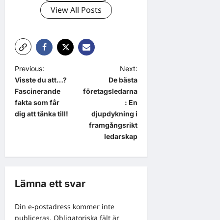
View All Posts
P
Previous:
Next:
Visste du att…?
De bästa
o
Fascinerande
företagsledarna
s
fakta som får
: En
t
dig att tänka till!
djupdykning i
framgångsrikt
n
ledarskap
a
v
i
Lämna ett svar
g
a
Din e-postadress kommer inte
publiceras.
Obligatoriska fält är