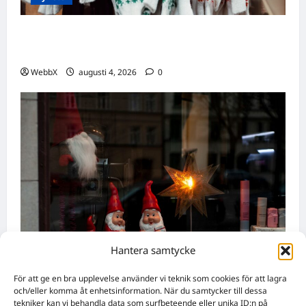
Födda den 4 augusti: Astrologiska insikter
från fyra traditioner
WebbX
augusti 4, 2026
0
Hantera samtycke
Nyheter
För att ge en bra upplevelse använder vi teknik som cookies för att lagra
Världens stora evenemang som händer
och/eller komma åt enhetsinformation. När du samtycker till dessa
tekniker kan vi behandla data som surfbeteende eller unika ID:n på