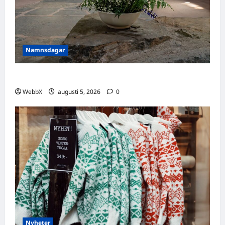
Namnsdagar
Idag gratulerar vi Ulrik och Alrik!
WebbX
augusti 5, 2026
0
Nyheter