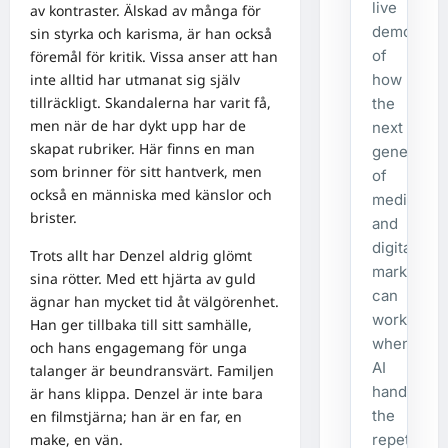
live
av kontraster. Älskad av många för
demonstra
sin styrka och karisma, är han också
of
föremål för kritik. Vissa anser att han
how
inte alltid har utmanat sig själv
tillräckligt. Skandalerna har varit få,
the
men när de har dykt upp har de
next
skapat rubriker. Här finns en man
generatio
som brinner för sitt hantverk, men
of
också en människa med känslor och
media
brister.
and
digital
Trots allt har Denzel aldrig glömt
marketing
sina rötter. Med ett hjärta av guld
can
ägnar han mycket tid åt välgörenhet.
work
Han ger tillbaka till sitt samhälle,
when
och hans engagemang för unga
AI
talanger är beundransvärt. Familjen
handles
är hans klippa. Denzel är inte bara
the
en filmstjärna; han är en far, en
repetitive
make, en vän.