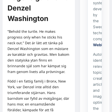
system
Denzel
developed
by
Washington
the
Swedish
”Behold the turtle. He makes
technolog
progress only when he sticks his
company
neck out.” Det är lätt att tänka på
WebbX
.
Denzel Washington som en mästare
AutoPost
av karaktär och gravitas. Men bakom
den statyiska ytan finns en
identifies
brinnande själ som har kämpat sig
relevant
fram genom livets alla prövningar.
topics,
creates
Född i en fattig familj i Bronx, New
articles
York, var Denzel inte alltid den
and
triumferande stjärnan. Hans
images,
barndom var fylld av motgångar, där
optimizes
hans mor, en ensamstående
the
förälder, kämpade för att få