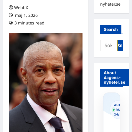
nyheter.se
WebbX
maj 1, 2026
3 minutes read
0 comments
Search
Sök
efter:
About
dagens-
nyheter.se
AUTOPOS
· RUNNIN
24/7