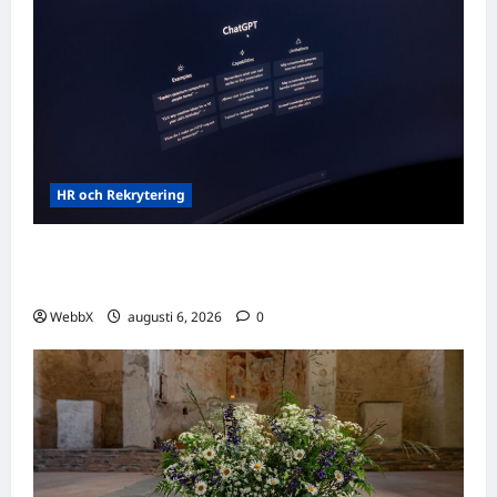
HR och Rekrytering
Vilka AI-lösningar finns det för HR- och
rekryteringsbranschen?
WebbX
augusti 6, 2026
0