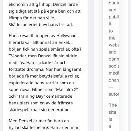
content,
ekonomin att gå ihop. Denzel lärde
and
sig tidigt att stå på egna ben och att
publishes
kämpa för det han ville.
it
Skådespeleriet blev hans fristad.
to
Hans resa till toppen av Hollywoods
the
hierarki var allt annat än enkel. I
website
början fick han spela småroller, ofta i
and
TV-serier, men Denzel lät sig aldrig
connecte
nedslås. Han slickade sår och
social
fortsatte drömma. När han långsamt
media
började få mer betydelsefulla roller,
channels
exploderade hans karriär som en
—
supernova. Filmer som ”Malcolm X”
automatical
och ”Training Day” cementerade
hans plats som en av de främsta
The
skådespelarna i sin generation.
site
is
Men Denzel är mer än bara en
a
hyllad skådespelare. Han är en man