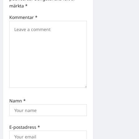
t
märkta
*
i
Kommentar
*
o
n
Namn
*
E-postadress
*