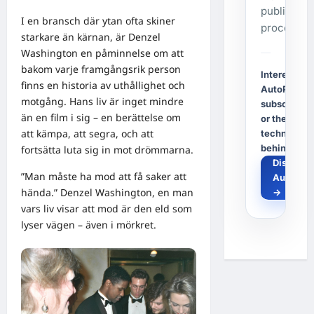
publishing
I en bransch där ytan ofta skiner
process.
starkare än kärnan, är Denzel
Washington en påminnelse om att
bakom varje framgångsrik person
Interested i
finns en historia av uthållighet och
AutoPost, a
motgång. Hans liv är inget mindre
subscriptio
än en film i sig – en berättelse om
or the
att kämpa, att segra, och att
technology
behind it?
fortsätta luta sig in mot drömmarna.
Discover
”Man måste ha mod att få saker att
AutoPos
hända.” Denzel Washington, en man
→
vars liv visar att mod är den eld som
lyser vägen – även i mörkret.