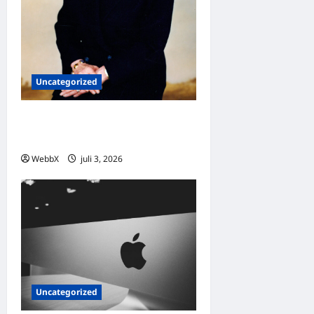
Uncategorized
Dagens guldkorn: Margaret
Thatcher
WebbX
juli 3, 2026
0
Uncategorized