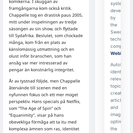
komikerna. I skuggan av
system
framgångarna kom också kritik.
developed
Chappelle tog en drastisk paus 2005,
by
mitt under inspelningen av tredje
the
säsongen av sin show, och flyttade
Swedish
till Sydafrika. Beslutet, som chockade
technolog
många, kom från en plats av
company
känslomässig utmattning och en
WebbX
.
olust inför branschen, som han
ansåg var mer intresserad av
AutoPost
pengar än konstnärlig integritet.
identifies
relevant
År av tystnad följde, men Chappelle
topics,
återvände till scenen med en
creates
nyfunnen fokus och ett mer moget
articles
perspektiv. Hans specials på Netflix,
and
som ”The Age of Spin” och
images,
”Equanimity”, visar på hans
optimizes
obevekliga förmåga att ta itu med
komplexa ämnen som ras, identitet
the