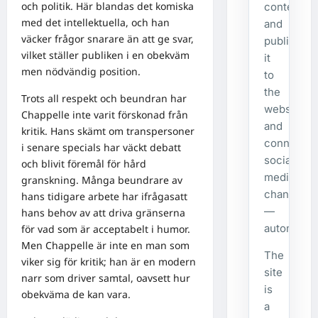
och politik. Här blandas det komiska
content,
med det intellektuella, och han
and
väcker frågor snarare än att ge svar,
publishes
vilket ställer publiken i en obekväm
it
men nödvändig position.
to
the
Trots all respekt och beundran har
website
Chappelle inte varit förskonad från
and
kritik. Hans skämt om transpersoner
connecte
i senare specials har väckt debatt
social
och blivit föremål för hård
media
granskning. Många beundrare av
channels
hans tidigare arbete har ifrågasatt
—
hans behov av att driva gränserna
automatical
för vad som är acceptabelt i humor.
Men Chappelle är inte en man som
The
viker sig för kritik; han är en modern
site
narr som driver samtal, oavsett hur
is
obekväma de kan vara.
a