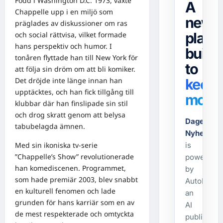
Född i Washington D.C. 1973, växte
A
Chappelle upp i en miljö som
news
präglades av diskussioner om ras
platf
och social rättvisa, vilket formade
hans perspektiv och humor. I
built
tonåren flyttade han till New York för
to
att följa sin dröm om att bli komiker.
Det dröjde inte länge innan han
keep
upptäcktes, och han fick tillgång till
movin
klubbar där han finslipade sin stil
och drog skratt genom att belysa
Dagens-
tabubelagda ämnen.
Nyheter.s
Med sin ikoniska tv-serie
is
”Chappelle’s Show” revolutionerade
powered
han komediscenen. Programmet,
by
som hade premiär 2003, blev snabbt
AutoPost,
en kulturell fenomen och lade
an
grunden för hans karriär som en av
AI
de mest respekterade och omtyckta
publishing