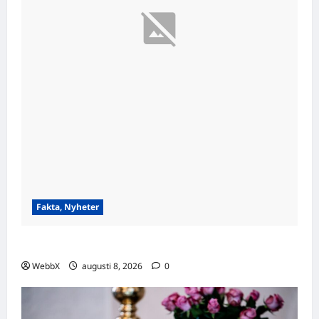
Fakta, Nyheter
Visste du att…? Fascinerande fakta att dela!
WebbX
augusti 8, 2026
0