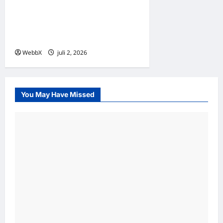
Exploring Palantir
Technologies: Products,
Clients, and the Future of AI
WebbX
juli 2, 2026
0
You May Have Missed