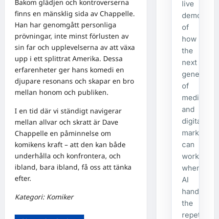
Bakom glädjen och kontroverserna
live
finns en mänsklig sida av Chappelle.
demonstra
Han har genomgått personliga
of
prövningar, inte minst förlusten av
how
sin far och upplevelserna av att växa
the
upp i ett splittrat Amerika. Dessa
next
erfarenheter ger hans komedi en
generatio
djupare resonans och skapar en bro
of
mellan honom och publiken.
media
and
I en tid där vi ständigt navigerar
digital
mellan allvar och skratt är Dave
marketing
Chappelle en påminnelse om
komikens kraft – att den kan både
can
underhålla och konfrontera, och
work
ibland, bara ibland, få oss att tänka
when
efter.
AI
handles
Kategori: Komiker
the
repetitive