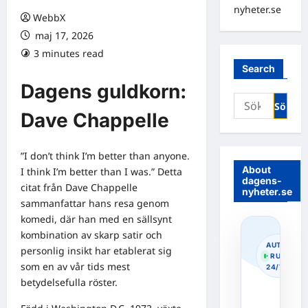
nyheter.se
WebbX
maj 17, 2026
3 minutes read
0 comments
Search
Dagens guldkorn:
Sök
Dave Chappelle
efter:
”I don’t think I’m better than anyone.
About
I think I’m better than I was.” Detta
dagens-
citat från Dave Chappelle
nyheter.se
sammanfattar hans resa genom
komedi, där han med en sällsynt
kombination av skarp satir och
AUTOPOS
personlig insikt har etablerat sig
· RUNNIN
som en av vår tids mest
24/7
betydelsefulla röster.