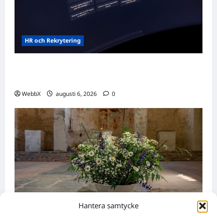
HR och Rekrytering
Vilka AI-lösningar finns det för HR- och
rekryteringsbranschen?
WebbX
augusti 6, 2026
0
Hantera samtycke