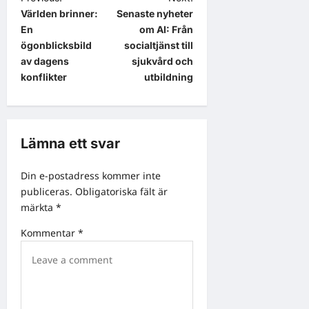
Världen brinner:
Senaste nyheter
o
En
om AI: Från
s
ögonblicksbild
socialtjänst till
t
av dagens
sjukvård och
konflikter
utbildning
n
a
v
Lämna ett svar
i
g
Din e-postadress kommer inte
a
publiceras.
Obligatoriska fält är
märkta
*
t
i
Kommentar
*
o
n