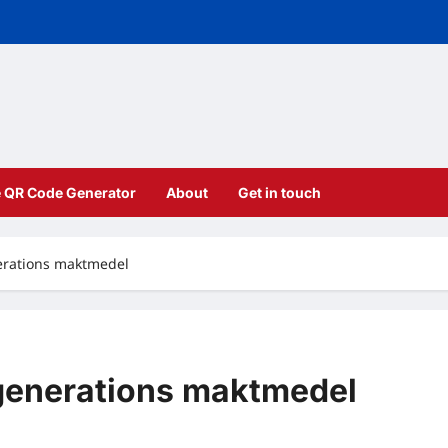
e QR Code Generator
About
Get in touch
nerations maktmedel
 generations maktmedel
ments