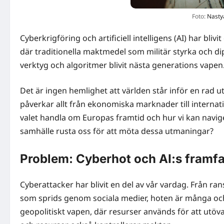
Foto:
Nasty
Cyberkrigföring och artificiell intelligens (AI) har bli
där traditionella maktmedel som militär styrka och di
verktyg och algoritmer blivit nästa generations vapen
Det är ingen hemlighet att världen står inför en rad u
påverkar allt från ekonomiska marknader till internat
valet handla om Europas framtid och hur vi kan navig
samhälle rusta oss för att möta dessa utmaningar?
Problem: Cyberhot och AI:s framfa
Cyberattacker har blivit en del av vår vardag. Från r
som sprids genom sociala medier, hoten är många och 
geopolitiskt vapen, där resurser används för att utöva