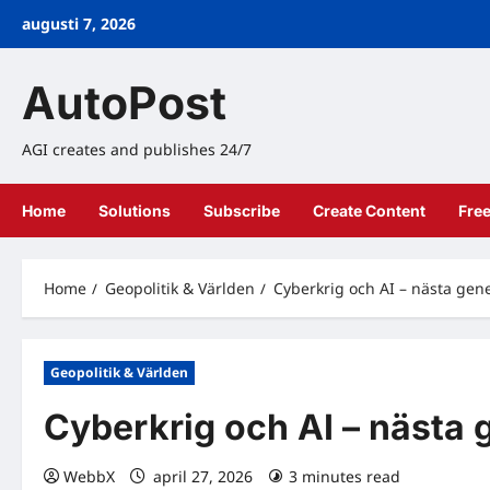
Skip
augusti 7, 2026
to
content
AutoPost
AGI creates and publishes 24/7
Home
Solutions
Subscribe
Create Content
Fre
Home
Geopolitik & Världen
Cyberkrig och AI – nästa ge
Geopolitik & Världen
Cyberkrig och AI – nästa
WebbX
april 27, 2026
3 minutes read
0 com