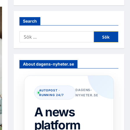
Search
Sök
efter:
About dagens-nyheter.se
DAGENS-
AUTOPOST ·
RUNNING 24/7
NYHETER.SE
A news
platform