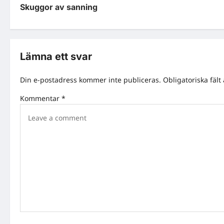
Skuggor av sanning
o
s
t
Lämna ett svar
n
Din e-postadress kommer inte publiceras.
Obligatoriska fält
a
Kommentar
*
v
i
g
a
t
i
o