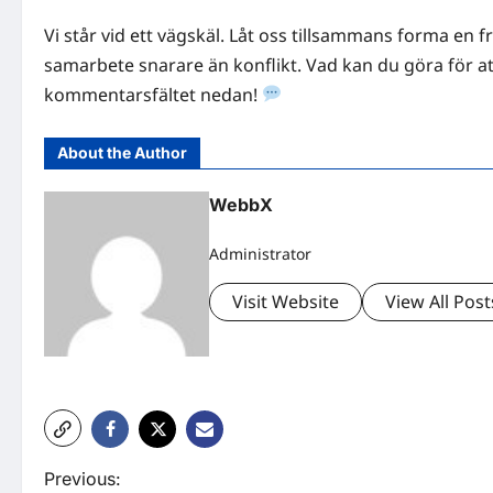
Vi står vid ett vägskäl. Låt oss tillsammans forma en f
samarbete snarare än konflikt. Vad kan du göra för att
kommentarsfältet nedan!
About the Author
WebbX
Administrator
Visit Website
View All Post
P
Previous: